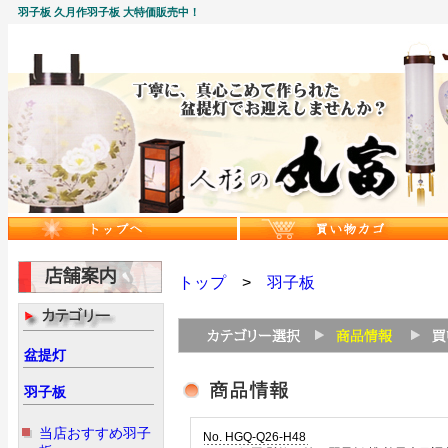
羽子板 久月作羽子板 大特価販売中！
トップ
>
羽子板
盆提灯
羽子板
当店おすすめ羽子
No. HGQ-Q26-H48