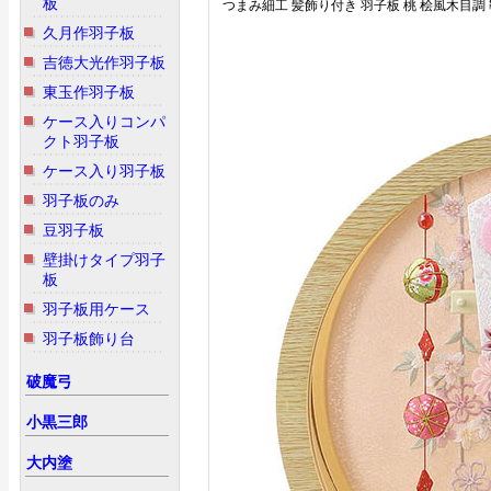
板
つまみ細工 髪飾り付き 羽子板 桃 桧風木目調
久月作羽子板
吉徳大光作羽子板
東玉作羽子板
ケース入りコンパ
クト羽子板
ケース入り羽子板
羽子板のみ
豆羽子板
壁掛けタイプ羽子
板
羽子板用ケース
羽子板飾り台
破魔弓
小黒三郎
大内塗