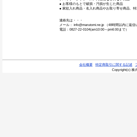
● お客様のもとで破損・汚損が生じた商品
● 家紋入れ商品・名入れ商品やお取り寄せ商品、特
連絡先は・・・
メール： info@marutomi.ne.jp （48時間以内
電話：0827-22-0104(am10:00～pm6:00まで）
会社概要
特定商取引に関する記述
Copyright(c) 株