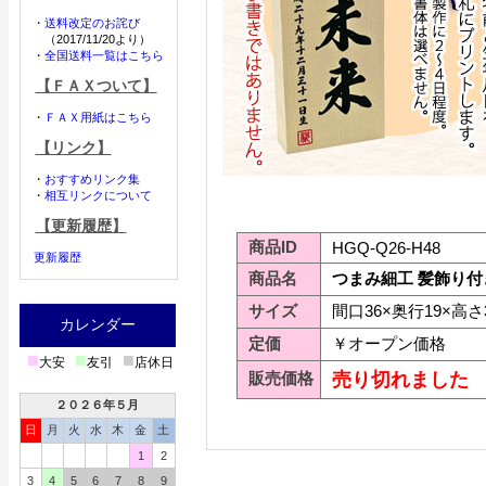
・
送料改定のお詫び
（2017/11/20より）
・
全国送料一覧はこちら
【ＦＡＸついて】
・
ＦＡＸ用紙はこちら
【リンク】
・
おすすめリンク集
・
相互リンクについて
【更新履歴】
商品ID
HGQ-Q26-H48
更新履歴
商品名
つまみ細工 髪飾り付
サイズ
間口36×奥行19×高さ3
カレンダー
定価
￥オープン価格
■
■
■
大安
友引
店休日
販売価格
売り切れました
２０２６年５月
日
月
火
水
木
金
土
1
2
3
4
5
6
7
8
9