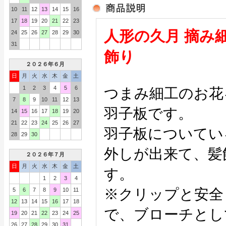
10
11
12
13
14
15
16
17
18
19
20
21
22
23
人形の久月 摘み細
24
25
26
27
28
29
30
31
飾り
２０２６年６月
日
月
火
水
木
金
土
1
2
3
4
5
6
つまみ細工のお花
7
8
9
10
11
12
13
羽子板です。
14
15
16
17
18
19
20
21
22
23
24
25
26
27
羽子板についてい
28
29
30
外しが出来て、髪
２０２６年７月
日
月
火
水
木
金
土
す。
1
2
3
4
※クリップと安全
5
6
7
8
9
10
11
12
13
14
15
16
17
18
で、ブローチとし
19
20
21
22
23
24
25
26
27
28
29
30
31