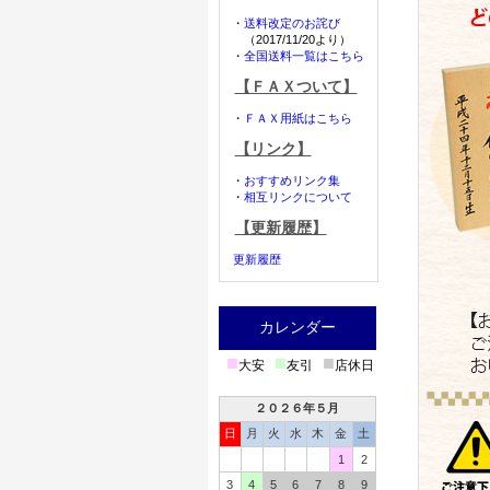
・
送料改定のお詫び
（2017/11/20より）
・
全国送料一覧はこちら
【ＦＡＸついて】
・
ＦＡＸ用紙はこちら
【リンク】
・
おすすめリンク集
・
相互リンクについて
【更新履歴】
更新履歴
カレンダー
■
■
■
大安
友引
店休日
２０２６年５月
日
月
火
水
木
金
土
1
2
3
4
5
6
7
8
9