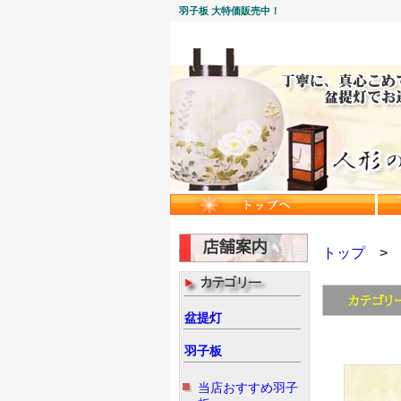
羽子板 大特価販売中！
トップ
> 
盆提灯
羽子板
当店おすすめ羽子