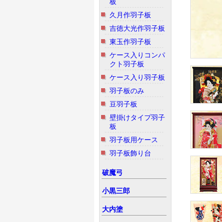
板
久月作羽子板
吉徳大光作羽子板
東玉作羽子板
ケース入りコンパ
クト羽子板
ケース入り羽子板
羽子板のみ
豆羽子板
壁掛けタイプ羽子
板
羽子板用ケース
羽子板飾り台
破魔弓
小黒三郎
大内塗