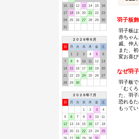
10
11
12
13
14
15
16
17
18
19
20
21
22
23
羽子板
24
25
26
27
28
29
30
31
羽子板は
赤ちゃん
２０２６年６月
戚、仲人
日
月
火
水
木
金
土
また、初
1
2
3
4
5
6
変お喜び
7
8
9
10
11
12
13
14
15
16
17
18
19
20
なぜ羽
21
22
23
24
25
26
27
羽子板で
28
29
30
「むくろ
た、羽子
２０２６年７月
恐れるた
日
月
火
水
木
金
土
もってい
1
2
3
4
5
6
7
8
9
10
11
12
13
14
15
16
17
18
19
20
21
22
23
24
25
26
27
28
29
30
31