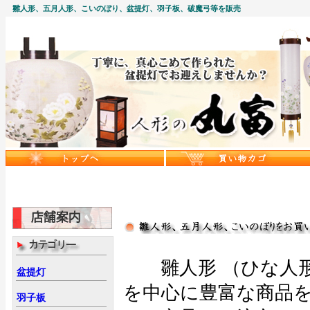
雛人形、五月人形、こいのぼり、盆提灯、羽子板、破魔弓等を販売
雛人形 （ひな人形
盆提灯
を中心に豊富な商品
羽子板