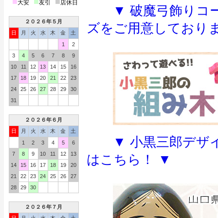
■
■
■
大安
友引
店休日
▼ 破魔弓飾りコ
２０２６年５月
ズをご用意しておりま
日
月
火
水
木
金
土
1
2
3
4
5
6
7
8
9
10
11
12
13
14
15
16
17
18
19
20
21
22
23
24
25
26
27
28
29
30
31
２０２６年６月
日
月
火
水
木
金
土
▼ 小黒三郎デザ
1
2
3
4
5
6
7
8
9
10
11
12
13
はこちら！ ▼
14
15
16
17
18
19
20
21
22
23
24
25
26
27
28
29
30
２０２６年７月