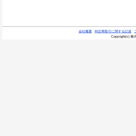
2024/10/16
2026年度羽子板の販売
2022/12/15
会社概要
特定商取引に関する記述
2022年12月31日～20
Copyright(c) 株
とさせていただきます
2022/12/10
2023年度雛人形の販売
2022/10/17
2023年度羽子板・破魔
た。
2022/5/20
2022年度盆提灯の販売