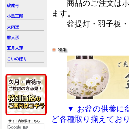
商品のご注文はホー
破魔弓
ます。
小黒三郎
盆提灯・羽子板・破
大内塗
雛人形
五月人形
こいのぼり
▼ お盆の供養に
ど各種取り揃えており
サイト内検索はこちら