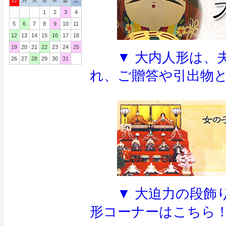
日
月
火
水
木
金
土
1
2
3
4
5
6
7
8
9
10
11
12
13
14
15
16
17
18
19
20
21
22
23
24
25
▼ 大内人形は、
26
27
28
29
30
31
れ、ご贈答や引出物と
▼ 大迫力の段飾
形コーナーはこちら！