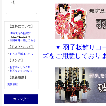
【送料について】
・
送料改定のお詫び
（2017/11/20より）
・
全国送料一覧はこちら
▼ 羽子板飾りコ
【ＦＡＸついて】
・
ＦＡＸ用紙はこちら
ズをご用意しておりま
【リンク】
・
おすすめリンク集
・
相互リンクについて
【更新履歴】
更新履歴
カレンダー