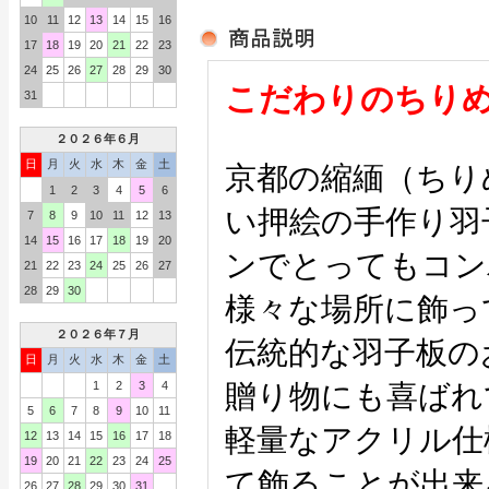
10
11
12
13
14
15
16
17
18
19
20
21
22
23
24
25
26
27
28
29
30
こだわりのちり
31
２０２６年６月
日
月
火
水
木
金
土
京都の縮緬（ちり
1
2
3
4
5
6
い押絵の手作り羽
7
8
9
10
11
12
13
14
15
16
17
18
19
20
ンでとってもコン
21
22
23
24
25
26
27
28
29
30
様々な場所に飾っ
２０２６年７月
伝統的な羽子板の
日
月
火
水
木
金
土
1
2
3
4
贈り物にも喜ばれ
5
6
7
8
9
10
11
軽量なアクリル仕
12
13
14
15
16
17
18
19
20
21
22
23
24
25
て飾ることが出来
26
27
28
29
30
31