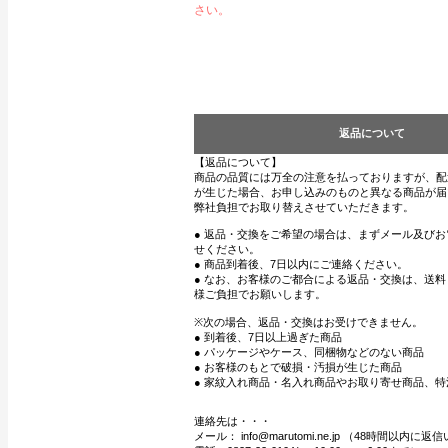
さい。
返品について
【返品について】
商品の品質には万全の注意を払っておりますが、配
が生じた場合、お申し込みのものと異なる商品が届
弊社負担でお取り替えさせていただきます。
● 返品・交換をご希望の場合は、まずメール及び
せください。
● 商品到着後、7日以内にご連絡ください。
● なお、お客様のご都合による返品・交換は、送
様ご負担でお願いします。
※次の場合、返品・交換はお受けできません。
● 到着後、7日以上過ぎた商品
● パッケージやケース、同梱物などのない商品
● お客様のもとで破損・汚損が生じた商品
● 家紋入れ商品・名入れ商品やお取り寄せ商品、特
連絡先は・・・
メール： info@marutomi.ne.jp （48時間以内