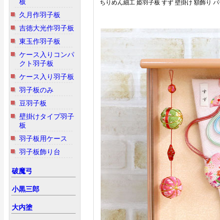
板
ちりめん細工 姫羽子板 すず 壁掛け 額飾り
久月作羽子板
吉徳大光作羽子板
東玉作羽子板
ケース入りコンパ
クト羽子板
ケース入り羽子板
羽子板のみ
豆羽子板
壁掛けタイプ羽子
板
羽子板用ケース
羽子板飾り台
破魔弓
小黒三郎
大内塗