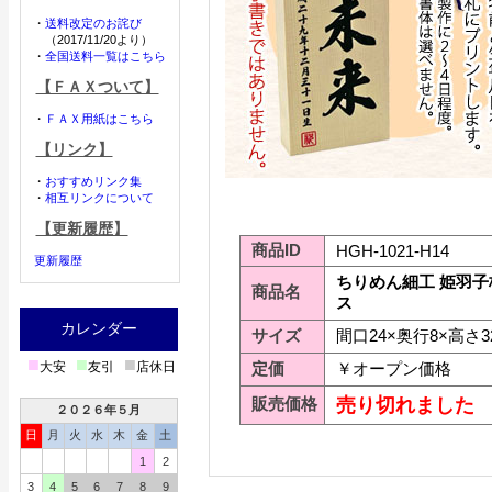
・
送料改定のお詫び
（2017/11/20より）
・
全国送料一覧はこちら
【ＦＡＸついて】
・
ＦＡＸ用紙はこちら
【リンク】
・
おすすめリンク集
・
相互リンクについて
【更新履歴】
商品ID
HGH-1021-H14
更新履歴
ちりめん細工 姫羽子
商品名
ス
カレンダー
サイズ
間口24×奥行8×高さ32
■
■
■
大安
友引
店休日
定価
￥オープン価格
販売価格
売り切れました
２０２６年５月
日
月
火
水
木
金
土
1
2
3
4
5
6
7
8
9