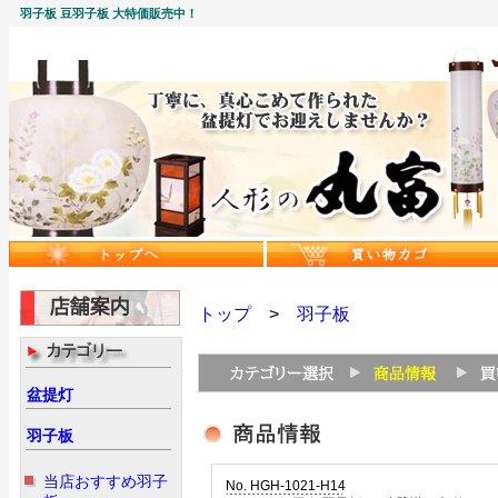
羽子板 豆羽子板 大特価販売中！
トップ
>
羽子板
盆提灯
羽子板
当店おすすめ羽子
No. HGH-1021-H14