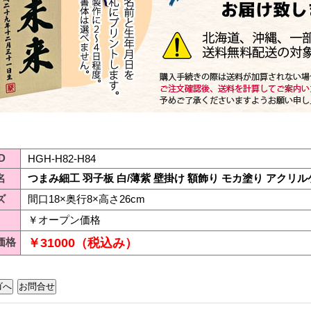
D
HGH-H82-H84
名
つまみ細工 羽子板 白/薄紫 壁掛け 額飾り モカ塗り アクリ
ズ
間口18×奥行8×高さ26cm
￥オープン価格
価格
￥31000（税込み）