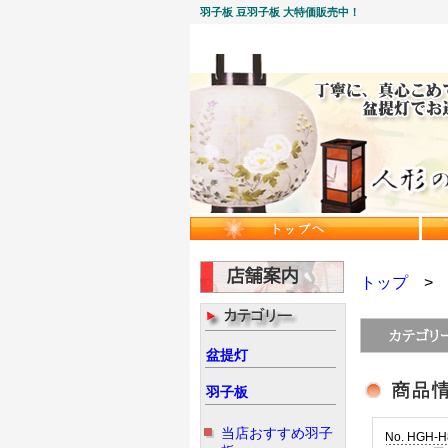
羽子板 豆羽子板 大特価販売中！
トップ
盆提灯
羽子板
当店おすすめ羽子
No. HGH-H