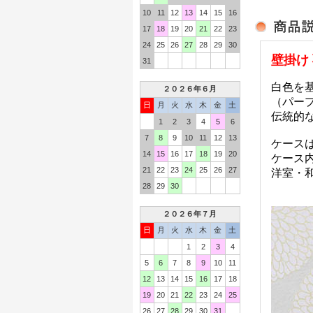
10
11
12
13
14
15
16
17
18
19
20
21
22
23
24
25
26
27
28
29
30
壁掛け
31
白色を
２０２６年６月
（パー
日
月
火
水
木
金
土
伝統的
1
2
3
4
5
6
7
8
9
10
11
12
13
ケース
14
15
16
17
18
19
20
ケース
21
22
23
24
25
26
27
洋室・
28
29
30
２０２６年７月
日
月
火
水
木
金
土
1
2
3
4
5
6
7
8
9
10
11
12
13
14
15
16
17
18
19
20
21
22
23
24
25
26
27
28
29
30
31