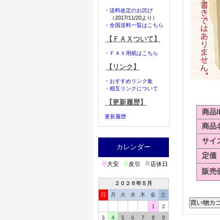
・
送料改定のお詫び
（2017/11/20より）
・
全国送料一覧はこちら
【ＦＡＸついて】
・
ＦＡＸ用紙はこちら
【リンク】
・
おすすめリンク集
・
相互リンクについて
【更新履歴】
商品I
更新履歴
商品
サイ
カレンダー
定価
■
■
■
大安
友引
店休日
販売
２０２６年５月
日
月
火
水
木
金
土
1
2
3
4
5
6
7
8
9