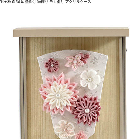
羽子板 白/薄紫 壁掛け 額飾り モカ塗り アクリルケース