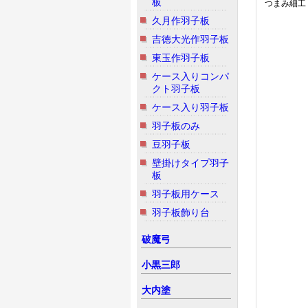
板
つまみ細工 
久月作羽子板
吉徳大光作羽子板
東玉作羽子板
ケース入りコンパ
クト羽子板
ケース入り羽子板
羽子板のみ
豆羽子板
壁掛けタイプ羽子
板
羽子板用ケース
羽子板飾り台
破魔弓
小黒三郎
大内塗