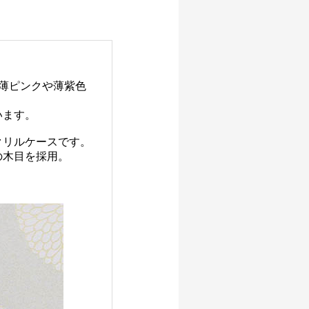
薄ピンクや薄紫色
います。
クリルケースです。
の木目を採用。