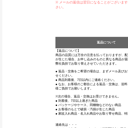
※ メールの返信は翌日になることがございま
さい。
返品について
【返品について】
商品の品質には万全の注意を払っておりますが、配
が生じた場合、お申し込みのものと異なる商品が届
弊社負担でお取り替えさせていただきます。
● 返品・交換をご希望の場合は、まずメール及び
せください。
● 商品到着後、7日以内にご連絡ください。
● なお、お客様のご都合による返品・交換は、送
様ご負担でお願いします。
※次の場合、返品・交換はお受けできません。
● 到着後、7日以上過ぎた商品
● パッケージやケース、同梱物などのない商品
● お客様のもとで破損・汚損が生じた商品
● 家紋入れ商品・名入れ商品やお取り寄せ商品、特
連絡先は・・・