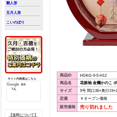
雛人形
五月人形
こいのぼり
商品ID
HGKG-9-5-H12
サイト内検索はこちら
商品名
花振袖 金襴かのこ 
サイズ
9号 間口36×奥行19×
定価
￥オープン価格
販売価格
売り切れました
【送料について】