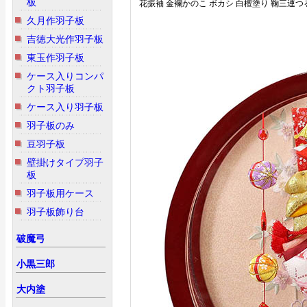
板
花振袖 金襴かのこ ボカシ 白檀塗り 鞠三連つ
久月作羽子板
吉徳大光作羽子板
東玉作羽子板
ケース入りコンパ
クト羽子板
ケース入り羽子板
羽子板のみ
豆羽子板
壁掛けタイプ羽子
板
羽子板用ケース
羽子板飾り台
破魔弓
小黒三郎
大内塗