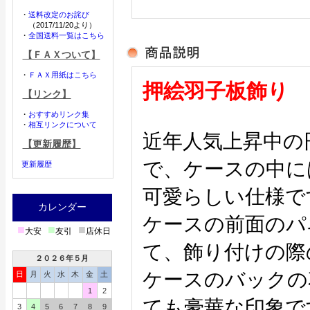
・
送料改定のお詫び
（2017/11/20より）
・
全国送料一覧はこちら
【ＦＡＸついて】
・
ＦＡＸ用紙はこちら
押絵羽子板飾り
【リンク】
・
おすすめリンク集
・
相互リンクについて
近年人気上昇中の
【更新履歴】
で、ケースの中に
更新履歴
可愛らしい仕様で
カレンダー
ケースの前面のパ
■
■
■
大安
友引
店休日
て、飾り付けの際
２０２６年５月
ケースのバックの
日
月
火
水
木
金
土
1
2
ても豪華な印象で
3
4
5
6
7
8
9