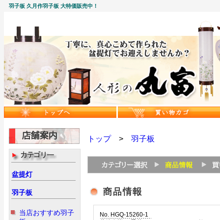
羽子板 久月作羽子板 大特価販売中！
トップ
>
羽子板
盆提灯
羽子板
当店おすすめ羽子
No. HGQ-15260-1