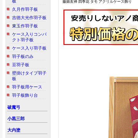
板
藤娘友禅 四季花 タモ アクリルケース飾り
久月作羽子板
吉徳大光作羽子板
東玉作羽子板
ケース入りコンパ
クト羽子板
ケース入り羽子板
羽子板のみ
豆羽子板
壁掛けタイプ羽子
板
羽子板用ケース
羽子板飾り台
破魔弓
小黒三郎
大内塗