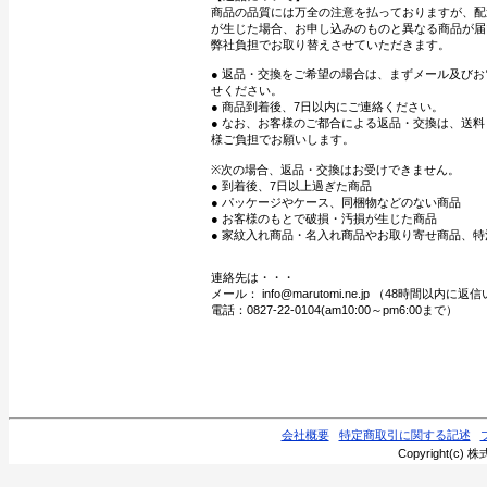
商品の品質には万全の注意を払っておりますが、配
が生じた場合、お申し込みのものと異なる商品が届
弊社負担でお取り替えさせていただきます。
● 返品・交換をご希望の場合は、まずメール及び
せください。
● 商品到着後、7日以内にご連絡ください。
● なお、お客様のご都合による返品・交換は、送
様ご負担でお願いします。
※次の場合、返品・交換はお受けできません。
● 到着後、7日以上過ぎた商品
● パッケージやケース、同梱物などのない商品
● お客様のもとで破損・汚損が生じた商品
● 家紋入れ商品・名入れ商品やお取り寄せ商品、特
連絡先は・・・
メール： info@marutomi.ne.jp （48時間以内
電話：0827-22-0104(am10:00～pm6:00まで）
会社概要
特定商取引に関する記述
Copyright(c) 株