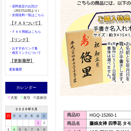
・
送料改定のお詫び
（2017/11/20より）
・
全国送料一覧はこちら
【ＦＡＸついて】
・
ＦＡＸ用紙はこちら
【リンク】
・
おすすめリンク集
・
相互リンクについて
【更新履歴】
更新履歴
カレンダー
■
■
■
大安
友引
店休日
２０２６年５月
商品ID
HGQ-15260-1
日
月
火
水
木
金
土
商品名
藤娘友禅 四季花 タ
1
2
3
4
5
6
7
8
9