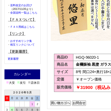
・
送料改定のお詫び
（2017/11/20より）
・
全国送料一覧はこちら
【ＦＡＸついて】
・
ＦＡＸ用紙はこちら
【リンク】
・
おすすめリンク集
・
相互リンクについて
【更新履歴】
商品ID
HGQ-96020-1
更新履歴
商品名
金襴振袖 黒塗 ガラ
サイズ
8号 間口24×奥行18×
カレンダー
定価
￥オープン価格
■
■
■
大安
友引
店休日
販売価格
￥31900（税込
２０２６年５月
日
月
火
水
木
金
土
1
2
3
4
5
6
7
8
9