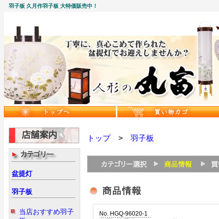
羽子板 久月作羽子板 大特価販売中！
トップ
>
羽子板
盆提灯
羽子板
当店おすすめ羽子
No. HGQ-96020-1