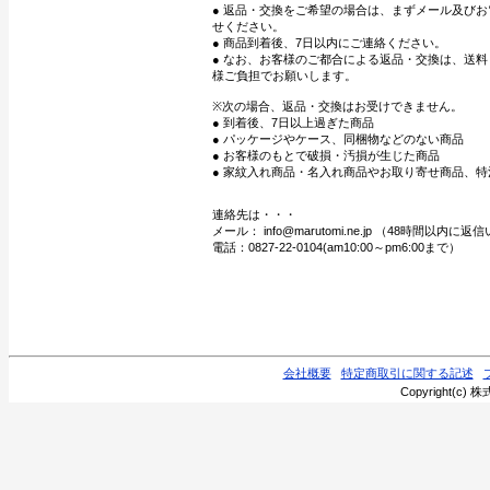
● 返品・交換をご希望の場合は、まずメール及び
せください。
● 商品到着後、7日以内にご連絡ください。
● なお、お客様のご都合による返品・交換は、送
様ご負担でお願いします。
※次の場合、返品・交換はお受けできません。
● 到着後、7日以上過ぎた商品
● パッケージやケース、同梱物などのない商品
● お客様のもとで破損・汚損が生じた商品
● 家紋入れ商品・名入れ商品やお取り寄せ商品、特
連絡先は・・・
メール： info@marutomi.ne.jp （48時間以内
電話：0827-22-0104(am10:00～pm6:00まで）
会社概要
特定商取引に関する記述
Copyright(c) 株