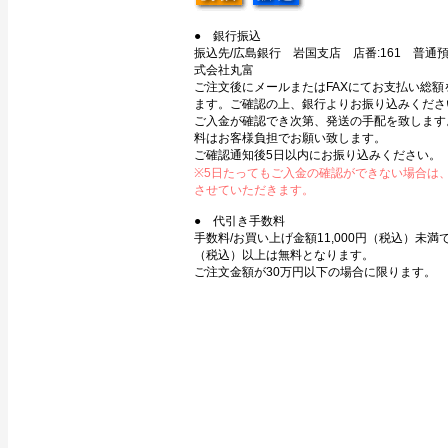
● 銀行振込
振込先/広島銀行 岩国支店 店番:161 普通預金
式会社丸富
ご注文後にメールまたはFAXにてお支払い総額
ます。ご確認の上、銀行よりお振り込みくださ
ご入金が確認でき次第、発送の手配を致します
料はお客様負担でお願い致します。
ご確認通知後5日以内にお振り込みください。
※5日たってもご入金の確認ができない場合は
させていただきます。
● 代引き手数料
手数料/お買い上げ金額11,000円（税込）未満で3
（税込）以上は無料となります。
ご注文金額が30万円以下の場合に限ります。