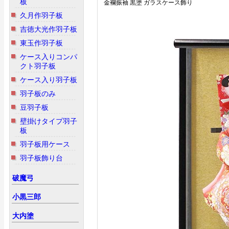
板
金襴振袖 黒塗 ガラスケース飾り
久月作羽子板
吉徳大光作羽子板
東玉作羽子板
ケース入りコンパ
クト羽子板
ケース入り羽子板
羽子板のみ
豆羽子板
壁掛けタイプ羽子
板
羽子板用ケース
羽子板飾り台
破魔弓
小黒三郎
大内塗