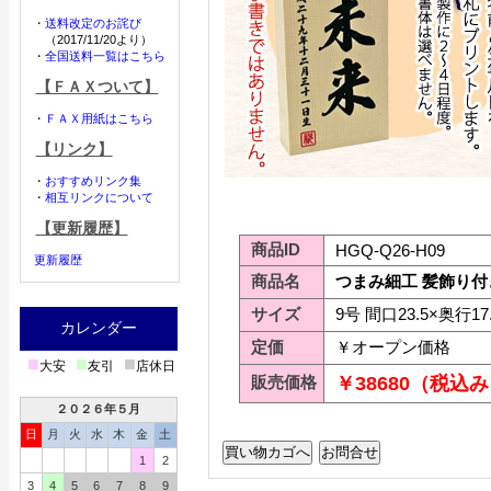
・
送料改定のお詫び
（2017/11/20より）
・
全国送料一覧はこちら
【ＦＡＸついて】
・
ＦＡＸ用紙はこちら
【リンク】
・
おすすめリンク集
・
相互リンクについて
【更新履歴】
商品ID
HGQ-Q26-H09
更新履歴
商品名
つまみ細工 髪飾り付
サイズ
9号 間口23.5×奥行17
カレンダー
定価
￥オープン価格
■
■
■
大安
友引
店休日
販売価格
￥38680（税込
２０２６年５月
日
月
火
水
木
金
土
1
2
3
4
5
6
7
8
9