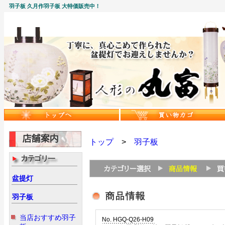
羽子板 久月作羽子板 大特価販売中！
トップ
>
羽子板
盆提灯
羽子板
当店おすすめ羽子
No. HGQ-Q26-H09