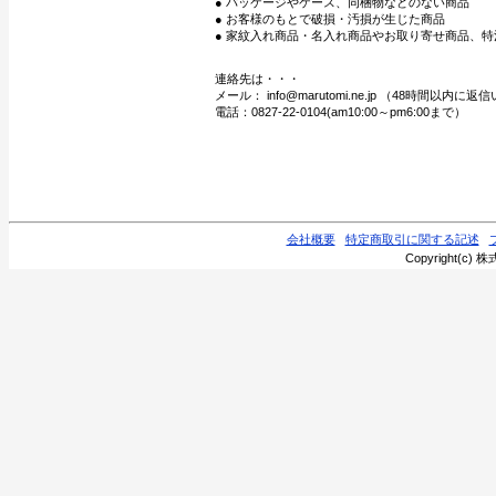
● パッケージやケース、同梱物などのない商品
● お客様のもとで破損・汚損が生じた商品
● 家紋入れ商品・名入れ商品やお取り寄せ商品、特
連絡先は・・・
メール： info@marutomi.ne.jp （48時間以内
電話：0827-22-0104(am10:00～pm6:00まで）
会社概要
特定商取引に関する記述
Copyright(c) 株