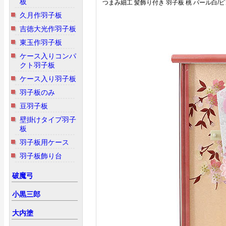
板
つまみ細工 髪飾り付き 羽子板 桃 パール白/
久月作羽子板
吉徳大光作羽子板
東玉作羽子板
ケース入りコンパ
クト羽子板
ケース入り羽子板
羽子板のみ
豆羽子板
壁掛けタイプ羽子
板
羽子板用ケース
羽子板飾り台
破魔弓
小黒三郎
大内塗