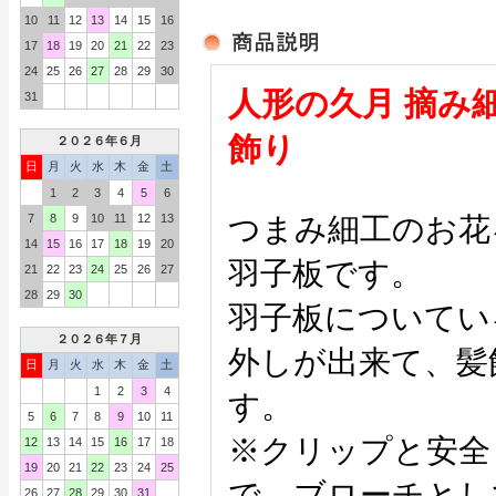
10
11
12
13
14
15
16
17
18
19
20
21
22
23
24
25
26
27
28
29
30
人形の久月 摘み細
31
飾り
２０２６年６月
日
月
火
水
木
金
土
1
2
3
4
5
6
7
8
9
10
11
12
13
つまみ細工のお花
14
15
16
17
18
19
20
羽子板です。
21
22
23
24
25
26
27
28
29
30
羽子板についてい
２０２６年７月
外しが出来て、髪
日
月
火
水
木
金
土
1
2
3
4
す。
5
6
7
8
9
10
11
※クリップと安全
12
13
14
15
16
17
18
19
20
21
22
23
24
25
で、ブローチとし
26
27
28
29
30
31