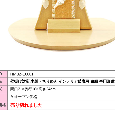
D
HMBZ-E8001
名
壁掛け対応 木製・ちりめん インテリア破魔弓 白紐 半円形
ズ
間口21×奥行18×高さ24cm
￥オープン価格
価格
売り切れました