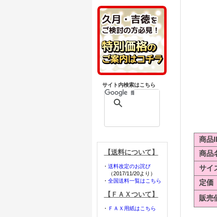
サイト内検索はこちら
商品I
【送料について】
商品
・
送料改定のお詫び
サイ
（2017/11/20より）
・
全国送料一覧はこちら
定価
【ＦＡＸついて】
販売
・
ＦＡＸ用紙はこちら