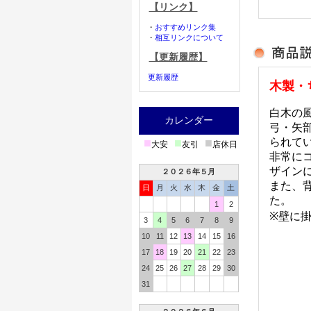
【リンク】
・
おすすめリンク集
・
相互リンクについて
【更新履歴】
更新履歴
木製・
白木の
カレンダー
弓・矢
■
■
■
られて
大安
友引
店休日
非常に
ザイン
２０２６年５月
また、
日
月
火
水
木
金
土
た。
1
2
※壁に
3
4
5
6
7
8
9
10
11
12
13
14
15
16
17
18
19
20
21
22
23
24
25
26
27
28
29
30
31