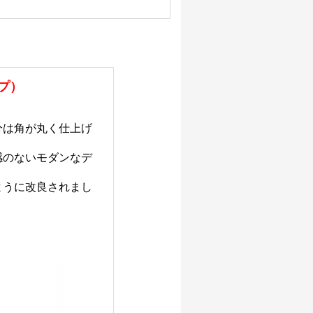
プ）
分は角が丸く仕上げ
感のないモダンなデ
ように改良されまし