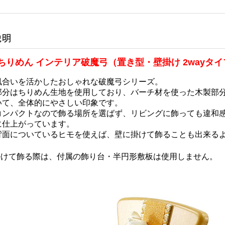
ちりめん インテリア破魔弓（置き型・壁掛け 2wayタイ
風合いを活かしたおしゃれな破魔弓シリーズ。
部分はちりめん生地を使用しており、バーチ材を使った木製部
いて、全体的にやさしい印象です。
コンパクトなので飾る場所を選ばず、リビングに飾っても違和
に仕上がっています。
背面についているヒモを使えば、壁に掛けて飾ることも出来る
掛けて飾る際は、付属の飾り台・半円形敷板は使用しません。