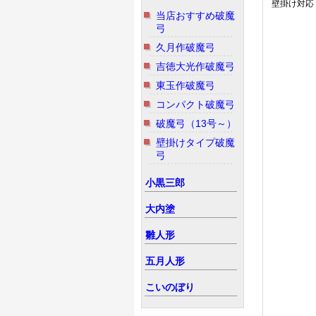
壁掛け対応
当店おすすめ破魔
弓
久月作破魔弓
吉徳大光作破魔弓
東玉作破魔弓
コンパクト破魔弓
破魔弓（13号～）
壁掛けタイプ破魔
弓
小黒三郎
大内塗
雛人形
五月人形
こいのぼり