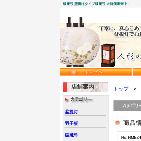
破魔弓 壁掛けタイプ破魔弓 大特価販売中！
トップ
盆提灯
羽子板
破魔弓
No. HMBZ-