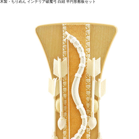
 木製・ちりめん インテリア破魔弓 白紐 半円形敷板セット