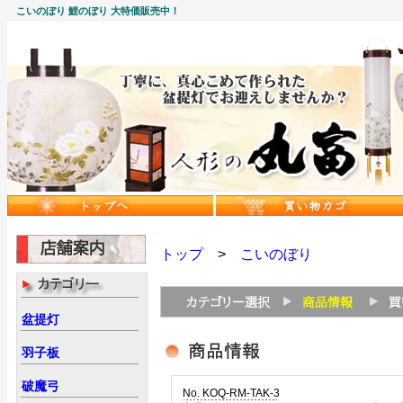
こいのぼり 鯉のぼり 大特価販売中！
トップ
>
こいのぼり
盆提灯
羽子板
破魔弓
No. KOQ-RM-TAK-3