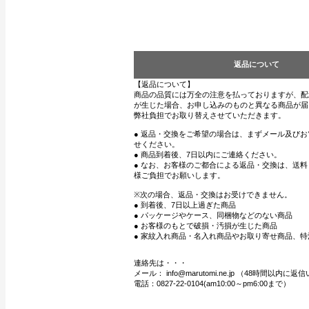
返品について
【返品について】
商品の品質には万全の注意を払っておりますが、配
が生じた場合、お申し込みのものと異なる商品が届
弊社負担でお取り替えさせていただきます。
● 返品・交換をご希望の場合は、まずメール及び
せください。
● 商品到着後、7日以内にご連絡ください。
● なお、お客様のご都合による返品・交換は、送
様ご負担でお願いします。
※次の場合、返品・交換はお受けできません。
● 到着後、7日以上過ぎた商品
● パッケージやケース、同梱物などのない商品
● お客様のもとで破損・汚損が生じた商品
● 家紋入れ商品・名入れ商品やお取り寄せ商品、特
連絡先は・・・
メール： info@marutomi.ne.jp （48時間以内
電話：0827-22-0104(am10:00～pm6:00まで）