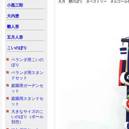
久月 鯉のぼり タペストリー オルゴール
小黒三郎
大内塗
雛人形
五月人形
こいのぼり
ベランダ用こいの
ぼり
ベランダ用スタン
ドセット
庭園用ガーデンセ
ット
庭園用スタンドセ
ット
大きなサイズのこ
いのぼり（ポール
別売）