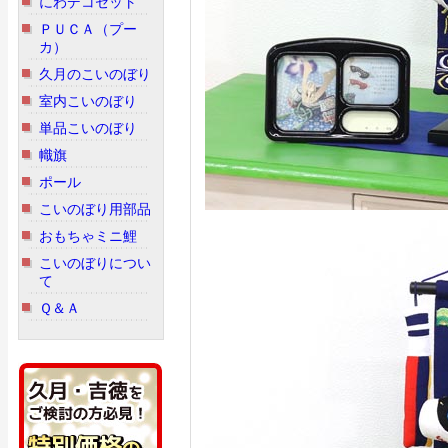
にわデコセット
ＰＵＣＡ（プー
カ）
久月のこいのぼり
室内こいのぼり
単品こいのぼり
幟旗
ポール
こいのぼり用部品
おもちゃミニ鯉
こいのぼりについ
て
Ｑ＆Ａ