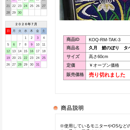
21
22
23
24
25
26
27
28
29
30
２０２６年７月
日
月
火
水
木
金
土
1
2
3
4
商品ID
KOQ-RM-TAK-3
5
6
7
8
9
10
11
商品名
久月 鯉のぼり タ
12
13
14
15
16
17
18
サイズ
高さ60cm
19
20
21
22
23
24
25
26
27
28
29
30
31
定価
￥オープン価格
販売価格
売り切れました
※使用しているモニターやOSなど