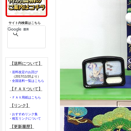
サイト内検索はこちら
【送料について】
・
送料改定のお詫び
（2017/11/20より）
・
全国送料一覧はこちら
【ＦＡＸついて】
・
ＦＡＸ用紙はこちら
【リンク】
・
おすすめリンク集
・
相互リンクについて
【更新履歴】