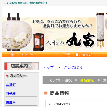
こいのぼり 鯉のぼり 大特価販売中！
トップ
>
こいのぼり
盆提灯
羽子板
破魔弓
No. KOT-F-SR12