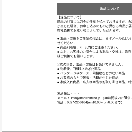
返品について
【返品について】
商品の品質には万全の注意を払っておりますが、配
が生じた場合、お申し込みのものと異なる商品が届
弊社負担でお取り替えさせていただきます。
● 返品・交換をご希望の場合は、まずメール及び
せください。
● 商品到着後、7日以内にご連絡ください。
● なお、お客様のご都合による返品・交換は、送
様ご負担でお願いします。
※次の場合、返品・交換はお受けできません。
● 到着後、7日以上過ぎた商品
● パッケージやケース、同梱物などのない商品
● お客様のもとで破損・汚損が生じた商品
● 家紋入れ商品・名入れ商品やお取り寄せ商品、特
連絡先は・・・
メール： info@marutomi.ne.jp （48時間以内
電話：0827-22-0104(am10:00～pm6:00まで）