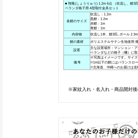
■ 翔竜(しょうりゅう) 1.2m 6点 （吹流し、鯉3
ベランダ格子用 A型取付金具セット
吹流し：1.2m
黒鯉：1.2m
各鯉のサイズ
赤鯉：1m
青鯉：1m
内容物
吹流し1本、鯉3匹､ポール 2.3m
鯉の素材
ポリエステルサテン生地使用 
主な設置場所：マンション・ア
設置
ベランダなどの格子（柵）に取
※写真はイメージです。サイズ
備考
※1m以下の鯉にはバランスロ
※北海道、沖縄へのお届けは送
※家紋入れ・名入れ・商品開封後