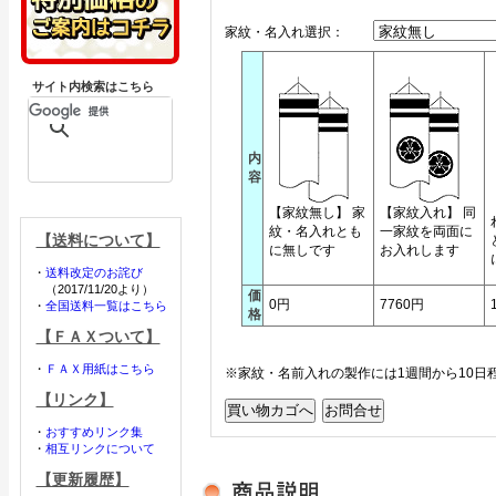
家紋・名入れ選択：
サイト内検索はこちら
内
容
【家紋無し】 家
【家紋入れ】 同
紋・名入れとも
一家紋を両面に
【送料について】
に無しです
お入れします
・
送料改定のお詫び
（2017/11/20より）
価
0円
7760円
・
全国送料一覧はこちら
格
【ＦＡＸついて】
・
ＦＡＸ用紙はこちら
※家紋・名前入れの製作には1週間から10日
【リンク】
・
おすすめリンク集
・
相互リンクについて
【更新履歴】