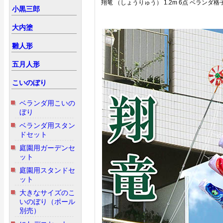
翔竜 （しょうりゅう） 1.2m 6点 ベランダ格
小黒三郎
大内塗
雛人形
五月人形
こいのぼり
ベランダ用こいの
ぼり
ベランダ用スタン
ドセット
庭園用ガーデンセ
ット
庭園用スタンドセ
ット
大きなサイズのこ
いのぼり（ポール
別売）