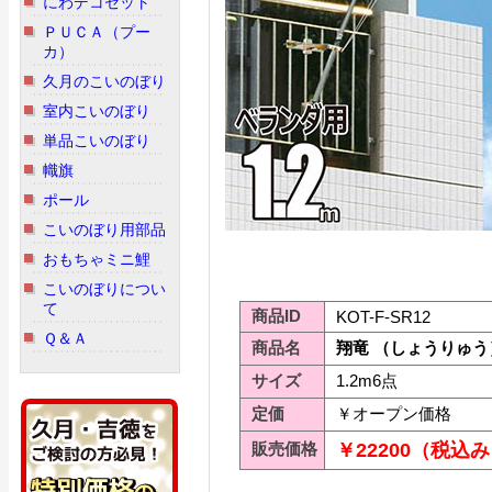
にわデコセット
ＰＵＣＡ（プー
カ）
久月のこいのぼり
室内こいのぼり
単品こいのぼり
幟旗
ポール
こいのぼり用部品
おもちゃミニ鯉
こいのぼりについ
て
商品ID
KOT-F-SR12
Ｑ＆Ａ
商品名
翔竜 （しょうりゅう）
サイズ
1.2m6点
定価
￥オープン価格
販売価格
￥22200（税込