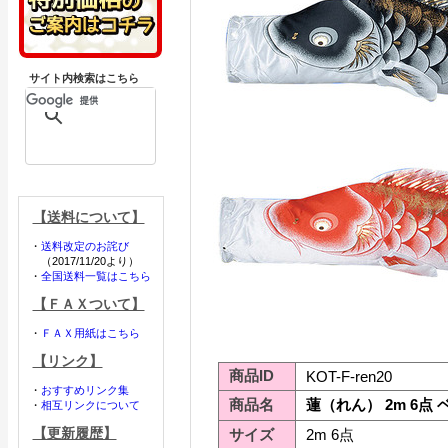
サイト内検索はこちら
【送料について】
・
送料改定のお詫び
（2017/11/20より）
・
全国送料一覧はこちら
【ＦＡＸついて】
・
ＦＡＸ用紙はこちら
【リンク】
商品ID
KOT-F-ren20
・
おすすめリンク集
商品名
蓮（れん） 2m 6点
・
相互リンクについて
【更新履歴】
サイズ
2m 6点