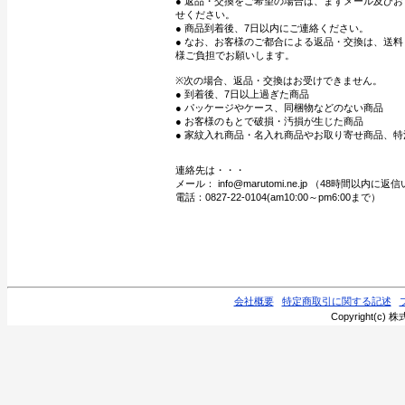
● 返品・交換をご希望の場合は、まずメール及び
せください。
● 商品到着後、7日以内にご連絡ください。
● なお、お客様のご都合による返品・交換は、送
様ご負担でお願いします。
※次の場合、返品・交換はお受けできません。
● 到着後、7日以上過ぎた商品
● パッケージやケース、同梱物などのない商品
● お客様のもとで破損・汚損が生じた商品
● 家紋入れ商品・名入れ商品やお取り寄せ商品、特
連絡先は・・・
メール： info@marutomi.ne.jp （48時間以内
電話：0827-22-0104(am10:00～pm6:00まで）
会社概要
特定商取引に関する記述
Copyright(c) 株