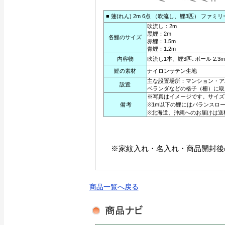
■ 蓮(れん) 2m 6点 （吹流し、鯉3匹） ファミ
吹流し：2m
黒鯉：2m
各鯉のサイズ
赤鯉：1.5m
青鯉：1.2m
内容物
吹流し1本、鯉3匹､ポール 2.3m
鯉の素材
ナイロンサテン生地
主な設置場所：マンション・ア
設置
ベランダなどの格子（柵）に取
※写真はイメージです。サイズ
備考
※1m以下の鯉にはバランスロ
※北海道、沖縄へのお届けは送
※家紋入れ・名入れ・商品開封後
商品一覧へ戻る