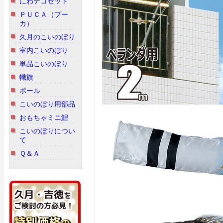
にわデコセット
ＰＵＣＡ（プー
カ）
久月のこいのぼり
室内こいのぼり
単品こいのぼり
幟旗
ポール
こいのぼり用部品
おもちゃミニ鯉
こいのぼりについ
て
Ｑ＆Ａ