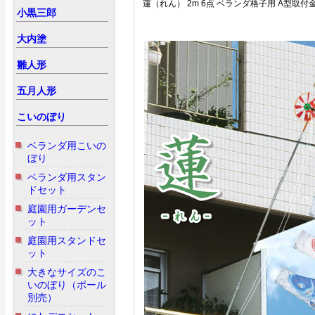
蓮（れん） 2m 6点 ベランダ格子用 A型取付
小黒三郎
大内塗
雛人形
五月人形
こいのぼり
ベランダ用こいの
ぼり
ベランダ用スタン
ドセット
庭園用ガーデンセ
ット
庭園用スタンドセ
ット
大きなサイズのこ
いのぼり（ポール
別売）