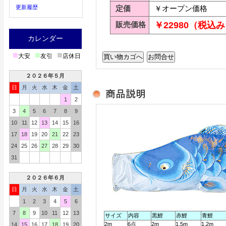
更新履歴
定価
￥オープン価格
販売価格
￥22980（税込
カレンダー
■
■
■
大安
友引
店休日
２０２６年５月
日
月
火
水
木
金
土
1
2
3
4
5
6
7
8
9
10
11
12
13
14
15
16
17
18
19
20
21
22
23
24
25
26
27
28
29
30
31
２０２６年６月
日
月
火
水
木
金
土
1
2
3
4
5
6
7
8
9
10
11
12
13
サイズ
内容
黒鯉
赤鯉
青鯉
2m
6点
2m
1.5m
1.2m
14
15
16
17
18
19
20