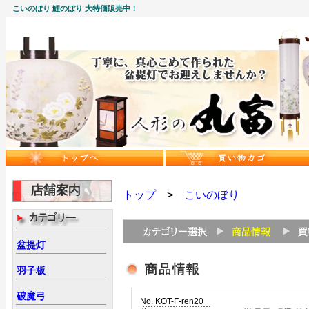
こいのぼり 鯉のぼり 大特価販売中！
トップ
>
こいのぼり
盆提灯
羽子板
破魔弓
No. KOT-F-ren20