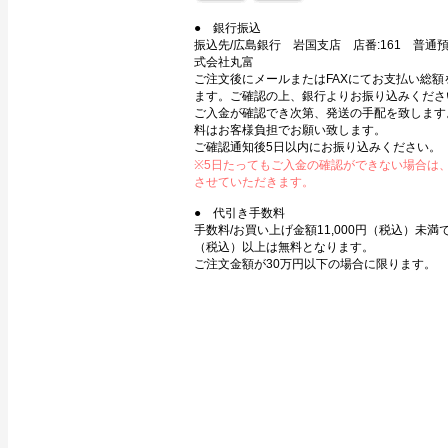
● 銀行振込
振込先/広島銀行 岩国支店 店番:161 普通預金
式会社丸富
ご注文後にメールまたはFAXにてお支払い総額
ます。ご確認の上、銀行よりお振り込みくださ
ご入金が確認でき次第、発送の手配を致します
料はお客様負担でお願い致します。
ご確認通知後5日以内にお振り込みください。
※5日たってもご入金の確認ができない場合は
させていただきます。
● 代引き手数料
手数料/お買い上げ金額11,000円（税込）未満で3
（税込）以上は無料となります。
ご注文金額が30万円以下の場合に限ります。