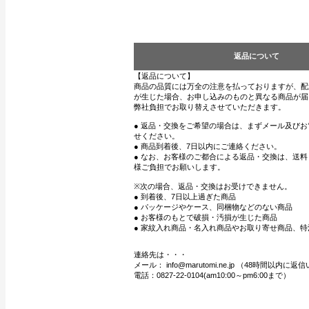
返品について
【返品について】
商品の品質には万全の注意を払っておりますが、配
が生じた場合、お申し込みのものと異なる商品が届
弊社負担でお取り替えさせていただきます。
● 返品・交換をご希望の場合は、まずメール及び
せください。
● 商品到着後、7日以内にご連絡ください。
● なお、お客様のご都合による返品・交換は、送
様ご負担でお願いします。
※次の場合、返品・交換はお受けできません。
● 到着後、7日以上過ぎた商品
● パッケージやケース、同梱物などのない商品
● お客様のもとで破損・汚損が生じた商品
● 家紋入れ商品・名入れ商品やお取り寄せ商品、特
連絡先は・・・
メール： info@marutomi.ne.jp （48時間以内
電話：0827-22-0104(am10:00～pm6:00まで）