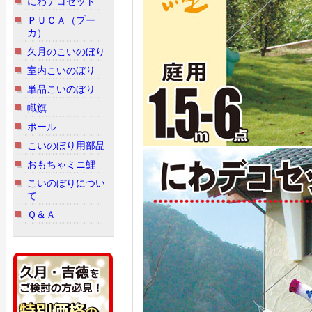
にわデコセット
ＰＵＣＡ（プー
カ）
久月のこいのぼり
室内こいのぼり
単品こいのぼり
幟旗
ポール
こいのぼり用部品
おもちゃミニ鯉
こいのぼりについ
て
Ｑ＆Ａ