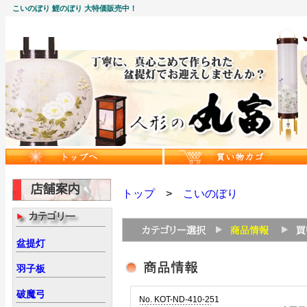
こいのぼり 鯉のぼり 大特価販売中！
トップ
>
こいのぼり
盆提灯
羽子板
破魔弓
No. KOT-ND-410-251