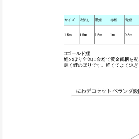
サイズ
吹流し
黒鯉
赤鯉
青鯉
1.5m
1.5m
1.5m
1m
0.8m
□ゴールド鯉
鯉のぼり全体に金粉で黄金鶴柄を配
輝く鯉のぼりです。軽くてよく泳ぎ