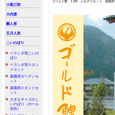
ゴールド鯉 1.5M にわデコセット 庭園用
小黒三郎
大内塗
雛人形
五月人形
こいのぼり
ベランダ用こいの
ぼり
ベランダ用スタン
ドセット
庭園用ガーデンセ
ット
庭園用スタンドセ
ット
大きなサイズのこ
いのぼり（ポール
別売）