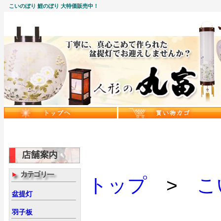
こいのぼり 鯉のぼり 大特価販売中！
トップ
>
こ
盆提灯
羽子板