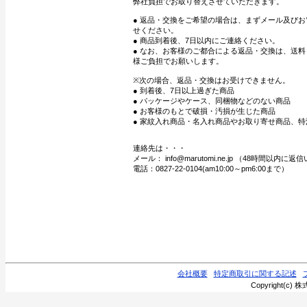
弊社負担でお取り替えさせていただきます。
● 返品・交換をご希望の場合は、まずメール及び
せください。
● 商品到着後、7日以内にご連絡ください。
● なお、お客様のご都合による返品・交換は、送
様ご負担でお願いします。
※次の場合、返品・交換はお受けできません。
● 到着後、7日以上過ぎた商品
● パッケージやケース、同梱物などのない商品
● お客様のもとで破損・汚損が生じた商品
● 家紋入れ商品・名入れ商品やお取り寄せ商品、特
連絡先は・・・
メール： info@marutomi.ne.jp （48時間以内
電話：0827-22-0104(am10:00～pm6:00まで）
会社概要
特定商取引に関する記述
Copyright(c) 株