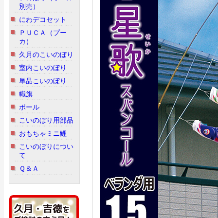
別売）
にわデコセット
ＰＵＣＡ（プー
カ）
久月のこいのぼり
室内こいのぼり
単品こいのぼり
幟旗
ポール
こいのぼり用部品
おもちゃミニ鯉
こいのぼりについ
て
Ｑ＆Ａ