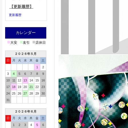
【更新履歴】
更新履歴
カレンダー
■
■
■
大安
友引
店休日
２０２６年５月
日
月
火
水
木
金
土
1
2
3
4
5
6
7
8
9
10
11
12
13
14
15
16
17
18
19
20
21
22
23
24
25
26
27
28
29
30
31
２０２６年６月
日
月
火
水
木
金
土
1
2
3
4
5
6