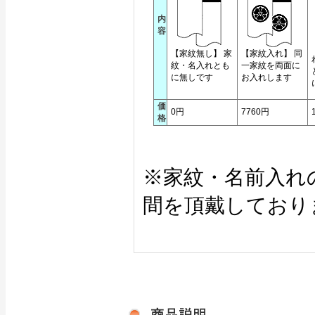
内
容
【家紋無し】 家
【家紋入れ】 同
紋・名入れとも
一家紋を両面に
に無しです
お入れします
価
0円
7760円
格
※家紋・名前入れ
間を頂戴しており