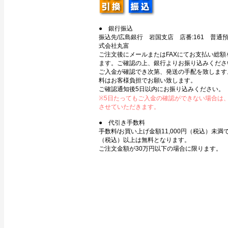
● 銀行振込
振込先/広島銀行 岩国支店 店番:161 普通預金
式会社丸富
ご注文後にメールまたはFAXにてお支払い総額
ます。ご確認の上、銀行よりお振り込みくださ
ご入金が確認でき次第、発送の手配を致します
料はお客様負担でお願い致します。
ご確認通知後5日以内にお振り込みください。
※5日たってもご入金の確認ができない場合は
させていただきます。
● 代引き手数料
手数料/お買い上げ金額11,000円（税込）未満で3
（税込）以上は無料となります。
ご注文金額が30万円以下の場合に限ります。