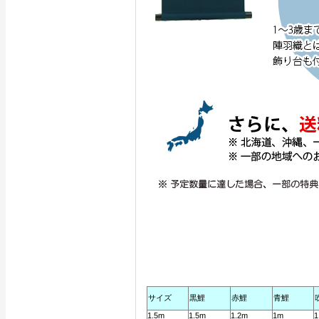
サイズ
黒鯉
赤鯉
青鯉
1.5m
1.5m
1.2m
1m
1