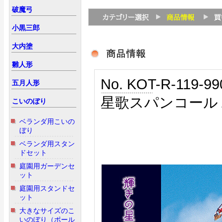
破魔弓
小黒三郎
大内塗
雛人形
No. KOT-R-119-99
五月人形
星歌スパンコール１
こいのぼり
ベランダ用こいの
ぼり
ベランダ用スタン
ドセット
庭園用ガーデンセ
ット
庭園用スタンドセ
ット
大きなサイズのこ
いのぼり（ポール