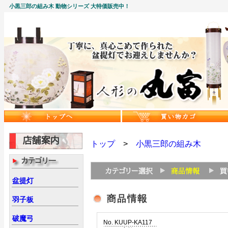
小黒三郎の組み木 動物シリーズ 大特価販売中！
トップ
>
小黒三郎の組み木
盆提灯
羽子板
破魔弓
No. KUUP-KA117