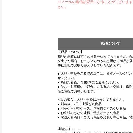
※ メールの返信は翌日になることがございま
さい。
返品について
【返品について】
商品の品質には万全の注意を払っておりますが、配
が生じた場合、お申し込みのものと異なる商品が届
弊社負担でお取り替えさせていただきます。
● 返品・交換をご希望の場合は、まずメール及び
せください。
● 商品到着後、7日以内にご連絡ください。
● なお、お客様のご都合による返品・交換は、送
様ご負担でお願いします。
※次の場合、返品・交換はお受けできません。
● 到着後、7日以上過ぎた商品
● パッケージやケース、同梱物などのない商品
● お客様のもとで破損・汚損が生じた商品
● 家紋入れ商品・名入れ商品やお取り寄せ商品、特
連絡先は・・・