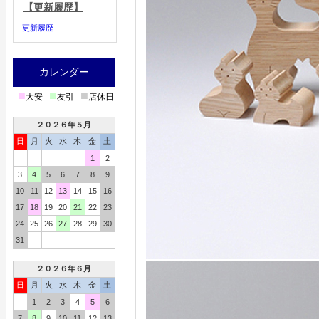
【更新履歴】
更新履歴
カレンダー
■
■
■
大安
友引
店休日
２０２６年５月
日
月
火
水
木
金
土
1
2
3
4
5
6
7
8
9
10
11
12
13
14
15
16
17
18
19
20
21
22
23
24
25
26
27
28
29
30
31
２０２６年６月
日
月
火
水
木
金
土
1
2
3
4
5
6
7
8
9
10
11
12
13