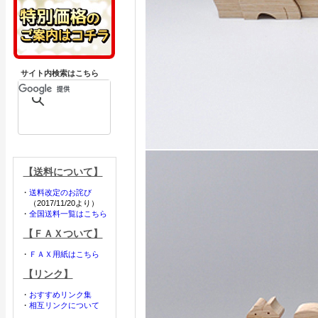
サイト内検索はこちら
【送料について】
・
送料改定のお詫び
（2017/11/20より）
・
全国送料一覧はこちら
【ＦＡＸついて】
・
ＦＡＸ用紙はこちら
【リンク】
・
おすすめリンク集
・
相互リンクについて