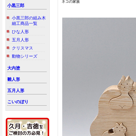
ネコの家族
小黒三郎
小黒三郎の組み木
細工商品一覧
ひな人形
五月人形
クリスマス
動物シリーズ
大内塗
雛人形
五月人形
こいのぼり