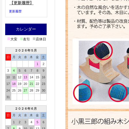
【更新履歴】
更新履歴
カレンダー
■
■
■
大安
友引
店休日
２０２６年５月
日
月
火
水
木
金
土
1
2
3
4
5
6
7
8
9
10
11
12
13
14
15
16
17
18
19
20
21
22
23
24
25
26
27
28
29
30
31
２０２６年６月
日
月
火
水
木
金
土
1
2
3
4
5
6
7
8
9
10
11
12
13