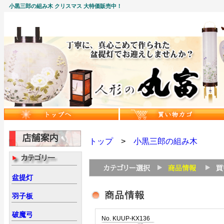
小黒三郎の組み木 クリスマス 大特価販売中！
トップ
>
小黒三郎の組み木
盆提灯
羽子板
破魔弓
No. KUUP-KX136