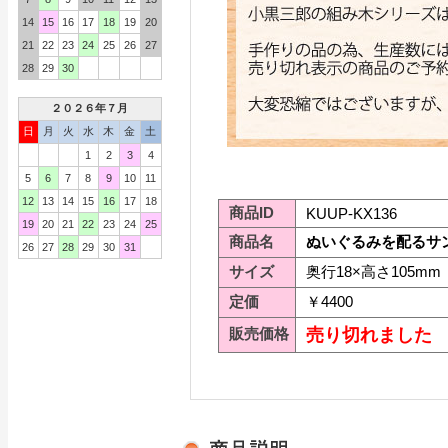
14
15
16
17
18
19
20
21
22
23
24
25
26
27
28
29
30
２０２６年７月
日
月
火
水
木
金
土
1
2
3
4
5
6
7
8
9
10
11
12
13
14
15
16
17
18
商品ID
KUUP-KX136
19
20
21
22
23
24
25
商品名
ぬいぐるみを配るサン 
26
27
28
29
30
31
サイズ
奥行18×高さ105mm
定価
￥4400
販売価格
売り切れました