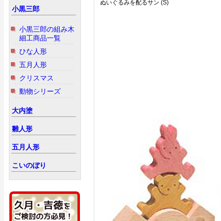
ぬいぐるみを配るサン (S)
小黒三郎
小黒三郎の組み木
細工商品一覧
ひな人形
五月人形
クリスマス
動物シリーズ
大内塗
雛人形
五月人形
こいのぼり