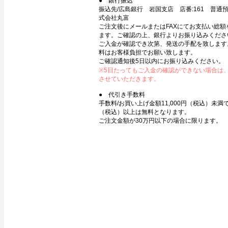
● 銀行振込
振込先/広島銀行 岩国支店 店番:161 普通預金
式会社丸富
ご注文後にメールまたはFAXにてお支払い総額
ます。ご確認の上、銀行よりお振り込みくださ
ご入金が確認でき次第、発送の手配を致します
料はお客様負担でお願い致します。
ご確認通知後5日以内にお振り込みください。
※5日たってもご入金の確認ができない場合は
させていただきます。
● 代引き手数料
手数料/お買い上げ金額11,000円（税込）未満で3
（税込）以上は無料となります。
ご注文金額が30万円以下の場合に限ります。