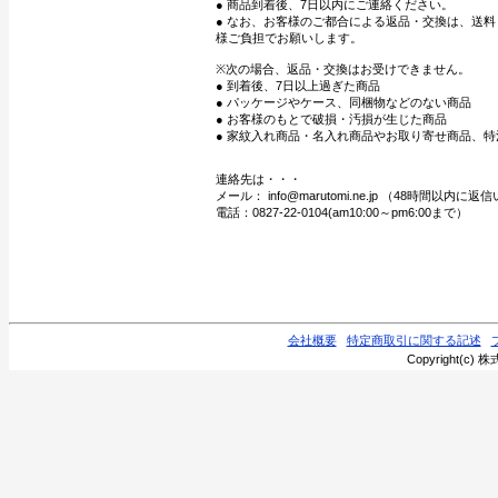
● 商品到着後、7日以内にご連絡ください。
● なお、お客様のご都合による返品・交換は、送
様ご負担でお願いします。
※次の場合、返品・交換はお受けできません。
● 到着後、7日以上過ぎた商品
● パッケージやケース、同梱物などのない商品
● お客様のもとで破損・汚損が生じた商品
● 家紋入れ商品・名入れ商品やお取り寄せ商品、特
連絡先は・・・
メール： info@marutomi.ne.jp （48時間以内
電話：0827-22-0104(am10:00～pm6:00まで）
会社概要
特定商取引に関する記述
Copyright(c) 株