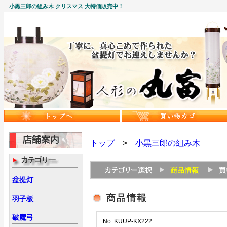
小黒三郎の組み木 クリスマス 大特価販売中！
トップ
>
小黒三郎の組み木
盆提灯
羽子板
破魔弓
No. KUUP-KX222