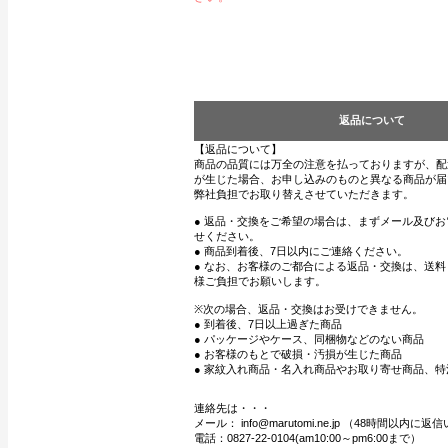
返品について
【返品について】
商品の品質には万全の注意を払っておりますが、配
が生じた場合、お申し込みのものと異なる商品が届
弊社負担でお取り替えさせていただきます。
● 返品・交換をご希望の場合は、まずメール及び
せください。
● 商品到着後、7日以内にご連絡ください。
● なお、お客様のご都合による返品・交換は、送
様ご負担でお願いします。
※次の場合、返品・交換はお受けできません。
● 到着後、7日以上過ぎた商品
● パッケージやケース、同梱物などのない商品
● お客様のもとで破損・汚損が生じた商品
● 家紋入れ商品・名入れ商品やお取り寄せ商品、特
連絡先は・・・
メール： info@marutomi.ne.jp （48時間以内
電話：0827-22-0104(am10:00～pm6:00まで）