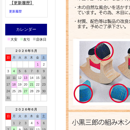
【更新履歴】
更新履歴
カレンダー
■
■
■
大安
友引
店休日
２０２６年５月
日
月
火
水
木
金
土
1
2
3
4
5
6
7
8
9
10
11
12
13
14
15
16
17
18
19
20
21
22
23
24
25
26
27
28
29
30
31
２０２６年６月
日
月
火
水
木
金
土
1
2
3
4
5
6
7
8
9
10
11
12
13