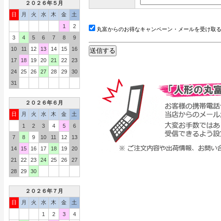
２０２６年５月
日
月
火
水
木
金
土
1
2
丸富からのお得なキャンペーン・メールを受け取
3
4
5
6
7
8
9
10
11
12
13
14
15
16
17
18
19
20
21
22
23
24
25
26
27
28
29
30
31
２０２６年６月
日
月
火
水
木
金
土
1
2
3
4
5
6
7
8
9
10
11
12
13
14
15
16
17
18
19
20
21
22
23
24
25
26
27
28
29
30
２０２６年７月
日
月
火
水
木
金
土
1
2
3
4