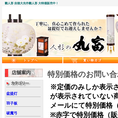
雛人形 吉徳大光作雛人形 大特価販売中！
特別価格のお問い合
※定価のみしか表示
盆提灯
が表示されていない
羽子板
メールにて特別価格
破魔弓
※赤字で特別価格（