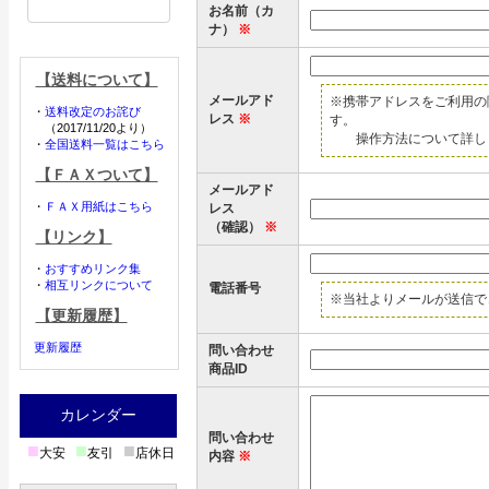
お名前（カ
ナ）
※
【送料について】
メールアド
※携帯アドレスをご利用の
・
送料改定のお詫び
レス
※
す。
（2017/11/20より）
操作方法について詳しく
・
全国送料一覧はこちら
【ＦＡＸついて】
メールアド
・
ＦＡＸ用紙はこちら
レス
（確認）
※
【リンク】
・
おすすめリンク集
・
相互リンクについて
電話番号
※当社よりメールが送信で
【更新履歴】
更新履歴
問い合わせ
商品ID
カレンダー
問い合わせ
■
■
■
大安
友引
店休日
内容
※