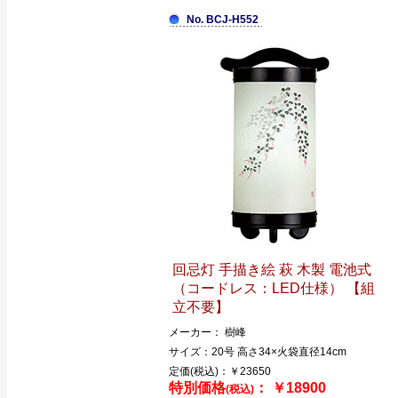
No. BCJ-H552
回忌灯 手描き絵 萩 木製 電池式
（コードレス：LED仕様） 【組
立不要】
メーカー： 樹峰
サイズ：20号 高さ34×火袋直径14cm
定価(税込)：￥23650
特別価格
： ￥18900
(税込)