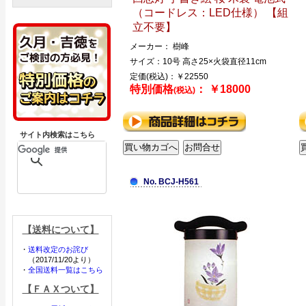
（コードレス：LED仕様） 【組
立不要】
メーカー： 樹峰
サイズ：10号 高さ25×火袋直径11cm
定価(税込)：￥22550
特別価格
： ￥18000
(税込)
サイト内検索はこちら
No. BCJ-H561
【送料について】
・
送料改定のお詫び
（2017/11/20より）
・
全国送料一覧はこちら
【ＦＡＸついて】