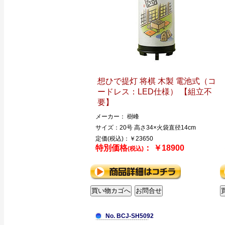
想ひで提灯 将棋 木製 電池式（コ
ードレス：LED仕様） 【組立不
要】
メーカー： 樹峰
サイズ：20号 高さ34×火袋直径14cm
定価(税込)：￥23650
特別価格
： ￥18900
(税込)
No. BCJ-SH5092