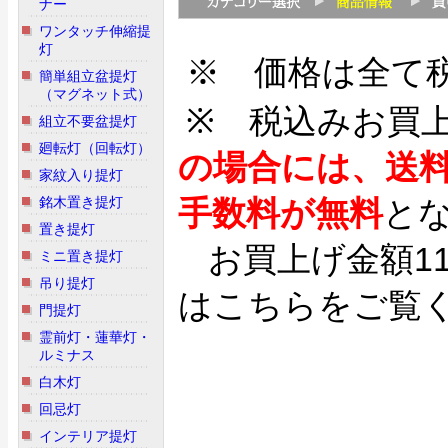
ナー
ワンタッチ伸縮提
灯
※ 価格は全て
簡単組立盆提灯
（マグネット式）
※ 税込みお買
組立不要盆提灯
廻転灯（回転灯）
の場合には、送
家紋入り提灯
銘木置き提灯
手数料が無料
と
置き提灯
お買上げ金額1
ミニ置き提灯
吊り提灯
はこちらをご覧
門提灯
霊前灯・蓮華灯・
ルミナス
白木灯
回忌灯
インテリア提灯