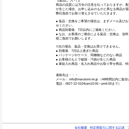
【返品について】
商品の品質には万全の注意を払っておりますが、配
が生じた場合、お申し込みのものと異なる商品が届
弊社負担でお取り替えさせていただきます。
● 返品・交換をご希望の場合は、まずメール及び
せください。
● 商品到着後、7日以内にご連絡ください。
● なお、お客様のご都合による返品・交換は、送
様ご負担でお願いします。
※次の場合、返品・交換はお受けできません。
● 到着後、7日以上過ぎた商品
● パッケージやケース、同梱物などのない商品
● お客様のもとで破損・汚損が生じた商品
● 家紋入れ商品・名入れ商品やお取り寄せ商品、特
連絡先は・・・
メール： info@marutomi.ne.jp （48時間以内
電話：0827-22-0104(am10:00～pm6:00まで）
会社概要
特定商取引に関する記述