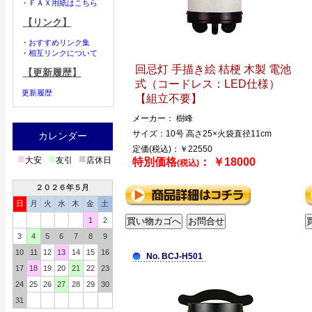
・
ＦＡＸ用紙はこちら
【リンク】
・
おすすめリンク集
・
相互リンクについて
回忌灯 手描き絵 桔梗 木製 電池
【更新履歴】
式（コードレス：LED仕様）
更新履歴
【組立不要】
メーカー： 樹峰
サイズ：10号 高さ25×火袋直径11cm
カレンダー
定価(税込)：￥22550
■
■
■
大安
友引
店休日
特別価格
： ￥18000
(税込)
２０２６年５月
日
月
火
水
木
金
土
1
2
3
4
5
6
7
8
9
10
11
12
13
14
15
16
No. BCJ-H501
17
18
19
20
21
22
23
24
25
26
27
28
29
30
31