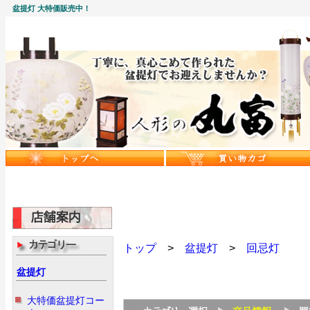
盆提灯 大特価販売中！
トップ
>
盆提灯
>
回忌灯
盆提灯
大特価盆提灯コー