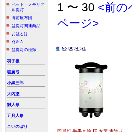
1 〜 30
<前の
ペット・メモリア
ル提灯
御前座布団
ページ>
盆提灯関連商品
お盆とは
Ｑ＆Ａ
No. BCJ-H521
盆提灯の種類
羽子板
破魔弓
小黒三郎
大内塗
雛人形
五月人形
こいのぼり
回忌灯 手書き絵 桜 木製 電池式