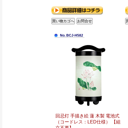
No. BCJ-H582
回忌灯 手描き絵 蓮 木製 電池式
（コードレス：LED仕様） 【組
立不要】