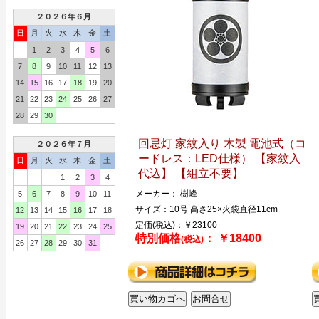
２０２６年６月
日
月
火
水
木
金
土
1
2
3
4
5
6
7
8
9
10
11
12
13
14
15
16
17
18
19
20
21
22
23
24
25
26
27
28
29
30
回忌灯 家紋入り 木製 電池式（コ
２０２６年７月
ードレス：LED仕様） 【家紋入
日
月
火
水
木
金
土
代込】 【組立不要】
1
2
3
4
メーカー： 樹峰
5
6
7
8
9
10
11
サイズ：10号 高さ25×火袋直径11cm
12
13
14
15
16
17
18
定価(税込)：￥23100
19
20
21
22
23
24
25
特別価格
： ￥18400
(税込)
26
27
28
29
30
31