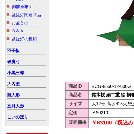
御前座布団
盆提灯関連商品
お盆とは
Ｑ＆Ａ
盆提灯の種類
羽子板
破魔弓
小黒三郎
大内塗
商品ID
BCG-8550-12-600G
商品名
銘木桜 絹二重 絵 桐
雛人形
サイズ
大12号 高さ91×火袋
五月人形
定価
￥90210
こいのぼり
販売価格
￥63100（税込