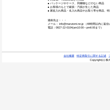
● パッケージやケース、同梱物などのない商品
● お客様のもとで破損・汚損が生じた商品
● 家紋入れ商品・名入れ商品やお取り寄せ商品、特
連絡先は・・・
メール： info@marutomi.ne.jp （48時間以内
電話：0827-22-0104(am10:00～pm6:00まで）
会社概要
特定商取引に関する記述
Copyright(c) 株