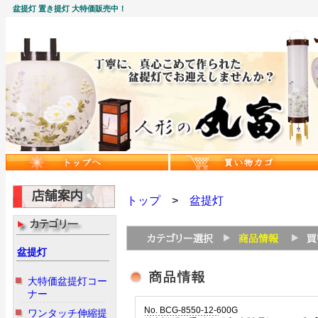
盆提灯 置き提灯 大特価販売中！
トップ
>
盆提灯
盆提灯
大特価盆提灯コー
ナー
No. BCG-8550-12-600G
ワンタッチ伸縮提