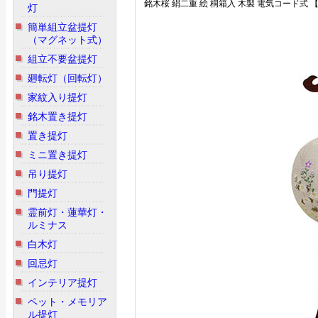
銘木桜 絹二重 絵 桐箱入 木製 電気コード式
灯
簡単組立盆提灯
（マグネット式）
組立不要盆提灯
廻転灯（回転灯）
家紋入り提灯
銘木置き提灯
置き提灯
ミニ置き提灯
吊り提灯
門提灯
霊前灯・蓮華灯・
ルミナス
白木灯
回忌灯
インテリア提灯
ペット・メモリア
ル提灯