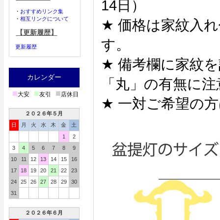
14日）
・
おすすめリンク集
・
相互リンクについて
★ 価格は家紋入
【更新履歴】
す。
更新履歴
★ 備考欄に家紋
カレンダー
「丸」の有無に注
■
■
■
大安
友引
店休日
★ 一対ご希望の
２０２６年５月
日
月
火
水
木
金
土
1
2
3
4
5
6
7
8
9
10
11
12
13
14
15
16
17
18
19
20
21
22
23
24
25
26
27
28
29
30
31
２０２６年６月