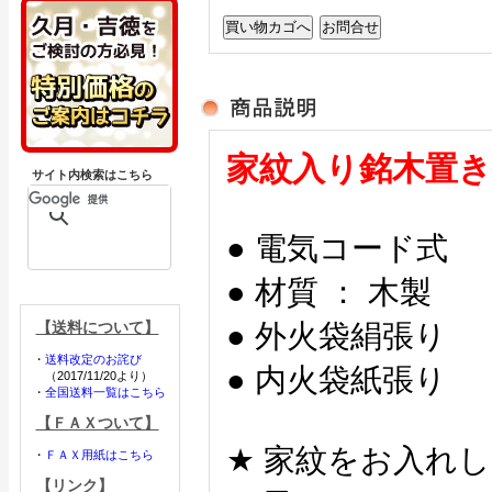
家紋入り銘木置き
サイト内検索はこちら
● 電気コード式
● 材質 ： 木製
【送料について】
● 外火袋絹張り
・
送料改定のお詫び
● 内火袋紙張り
（2017/11/20より）
・
全国送料一覧はこちら
【ＦＡＸついて】
★ 家紋をお入れし
・
ＦＡＸ用紙はこちら
【リンク】