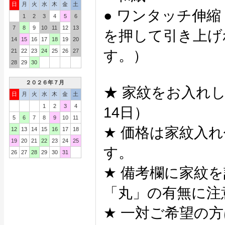
日
月
火
水
木
金
土
● ワンタッチ伸
1
2
3
4
5
6
7
8
9
10
11
12
13
を押して引き上げ
14
15
16
17
18
19
20
21
22
23
24
25
26
27
す。）
28
29
30
２０２６年７月
★ 家紋をお入れし
日
月
火
水
木
金
土
1
2
3
4
14日）
5
6
7
8
9
10
11
★ 価格は家紋入
12
13
14
15
16
17
18
19
20
21
22
23
24
25
す。
26
27
28
29
30
31
★ 備考欄に家紋
「丸」の有無に注
★ 一対ご希望の