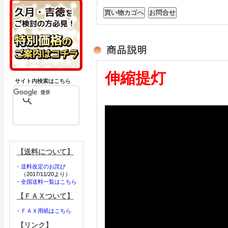
伸縮提灯
サイト内検索はこちら
【送料について】
・
送料改定のお詫び
（2017/11/20より）
・
全国送料一覧はこちら
【ＦＡＸついて】
・
ＦＡＸ用紙はこちら
【リンク】