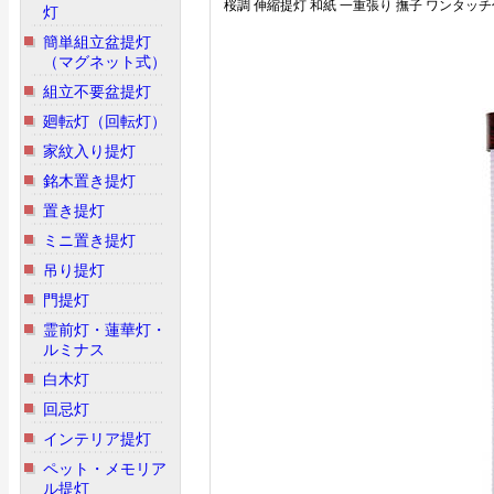
桜調 伸縮提灯 和紙 一重張り 撫子 ワンタッ
灯
簡単組立盆提灯
（マグネット式）
組立不要盆提灯
廻転灯（回転灯）
家紋入り提灯
銘木置き提灯
置き提灯
ミニ置き提灯
吊り提灯
門提灯
霊前灯・蓮華灯・
ルミナス
白木灯
回忌灯
インテリア提灯
ペット・メモリア
ル提灯