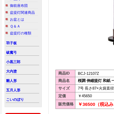
御前座布団
盆提灯関連商品
お盆とは
Ｑ＆Ａ
盆提灯の種類
羽子板
破魔弓
小黒三郎
大内塗
商品ID
BCJ-12107Z
商品名
桜調 伸縮提灯 和紙
雛人形
サイズ
7号 長さ87×火袋直径
五月人形
定価
￥45650
こいのぼり
販売価格
￥36500（税込