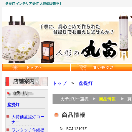
盆提灯 インテリア提灯 大特価販売中！
トップ
>
盆提灯
盆提灯
大特価盆提灯コー
ナー
No. BCJ-12107Z
ワンタッチ伸縮提