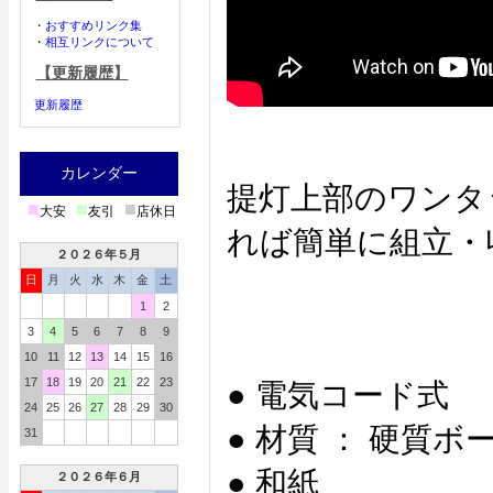
・
おすすめリンク集
・
相互リンクについて
【更新履歴】
更新履歴
カレンダー
提灯上部のワンタ
■
■
■
大安
友引
店休日
れば簡単に組立・
２０２６年５月
日
月
火
水
木
金
土
1
2
3
4
5
6
7
8
9
10
11
12
13
14
15
16
17
18
19
20
21
22
23
● 電気コード式
24
25
26
27
28
29
30
● 材質 ： 硬質ボ
31
● 和紙
２０２６年６月