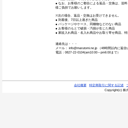
● なお、お客様のご都合による返品・交換は、送
様ご負担でお願いします。
※次の場合、返品・交換はお受けできません。
● 到着後、7日以上過ぎた商品
● パッケージやケース、同梱物などのない商品
● お客様のもとで破損・汚損が生じた商品
● 家紋入れ商品・名入れ商品やお取り寄せ商品、特
連絡先は・・・
メール： info@marutomi.ne.jp （48時間以内
電話：0827-22-0104(am10:00～pm6:00まで）
会社概要
特定商取引に関する記述
Copyright(c) 株