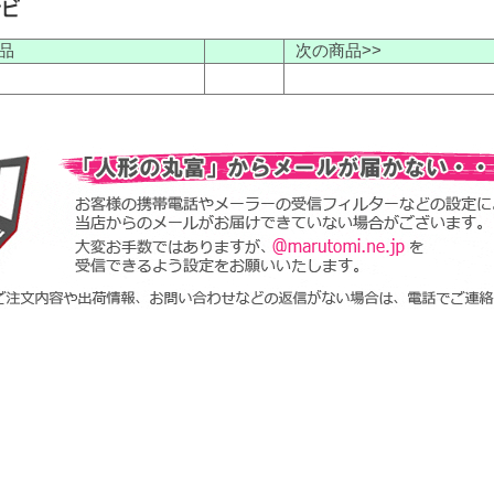
品
次の商品>>