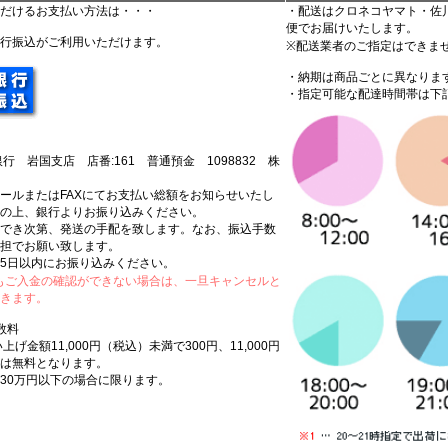
だけるお支払い方法は・・・
・配送はクロネコヤマト・佐
便でお届けいたします。
行振込がご利用いただけます。
※配送業者のご指定はできま
・納期は商品ごとに異なりま
・指定可能な配達時間帯は下
行 岩国支店 店番:161 普通預金 1098832 株
ールまたはFAXにてお支払い総額をお知らせいたし
の上、銀行よりお振り込みください。
でき次第、発送の手配を致します。なお、振込手数
担でお願い致します。
5日以内にお振り込みください。
もご入金の確認ができない場合は、一旦キャンセルと
きます。
数料
上げ金額11,000円（税込）未満で300円、11,000円
は無料となります。
30万円以下の場合に限ります。