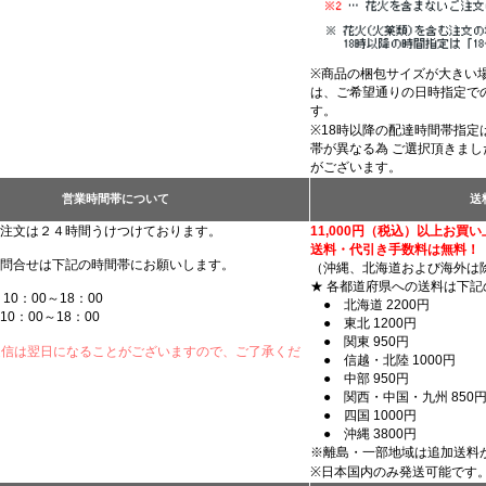
※商品の梱包サイズが大きい
は、ご希望通りの日時指定で
す。
※18時以降の配達時間帯指
帯が異なる為 ご選択頂きま
がございます。
営業時間帯について
送
注文は２４時間うけつけております。
11,000円（税込）以上お買
送料・代引き手数料は無料！
問合せは下記の時間帯にお願いします。
（沖縄、北海道および海外は
★ 各都道府県への送料は下記
00～18：00
● 北海道 2200円
0：00～18：00
● 東北 1200円
● 関東 950円
返信は翌日になることがございますので、ご了承くだ
● 信越・北陸 1000円
● 中部 950円
● 関西・中国・九州 850
● 四国 1000円
● 沖縄 3800円
※離島・一部地域は追加送料
※日本国内のみ発送可能です