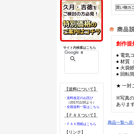
創作提
サイト内検索はこちら
● 電気
● 材質
● 火袋
● 回転
★ 一
【送料について】
※写真
・
送料改定のお詫び
（2017/11/20より）
ありま
・
全国送料一覧はこちら
【ＦＡＸついて】
商品一覧へ戻
・
ＦＡＸ用紙はこちら
【リンク】