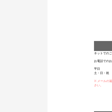
ネットでのご
お電話でのお
平日 10：
土・日・祝 1
※ メールの
さい。