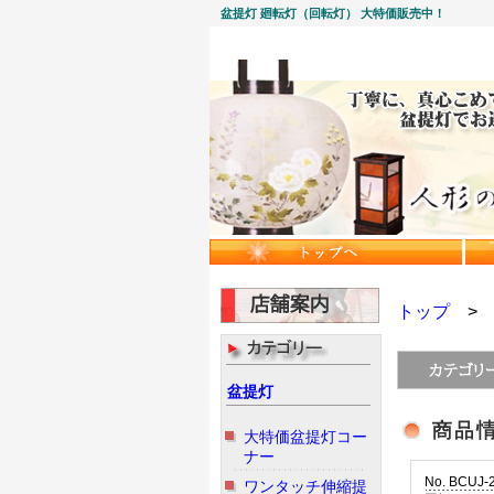
盆提灯 廻転灯（回転灯） 大特価販売中！
トップ
盆提灯
大特価盆提灯コー
ナー
No. BCUJ-
ワンタッチ伸縮提