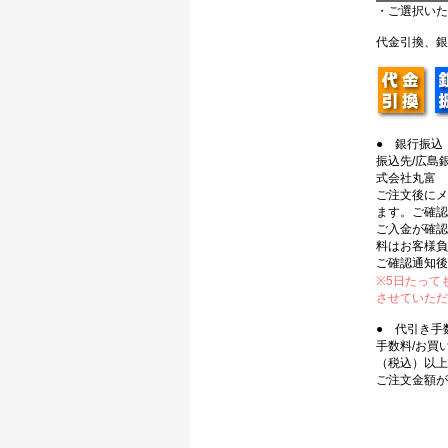
・ご選択いた
代金引換、銀
● 銀行振込
振込先/広島銀
式会社丸富
ご注文後にメ
ます。ご確認
ご入金が確認
料はお客様負
ご確認通知後
※5日たって
させていただ
● 代引き手
手数料/お買い
（税込）以上
ご注文金額が