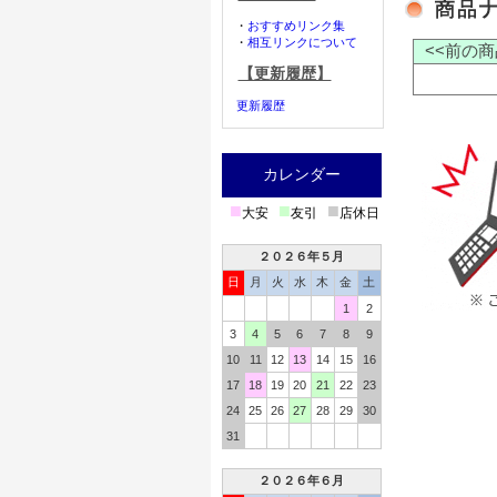
・
おすすめリンク集
・
相互リンクについて
<<前の商
【更新履歴】
更新履歴
カレンダー
■
■
■
大安
友引
店休日
２０２６年５月
日
月
火
水
木
金
土
1
2
3
4
5
6
7
8
9
10
11
12
13
14
15
16
17
18
19
20
21
22
23
24
25
26
27
28
29
30
31
２０２６年６月