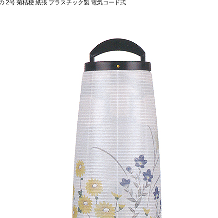
 2号 菊桔梗 紙張 プラスチック製 電気コード式