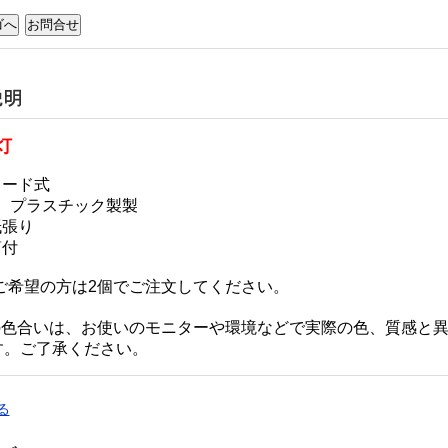
灯
コード式
 ： プラスチック製製
紙張り
筒付
対ご希望の方は2個でご注文してください。
の色合いは、お使いのモニターや環境などで実際の色、質感と
す。ご了承ください。
る