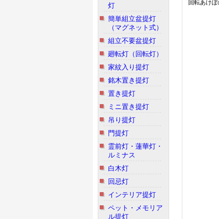
回転あけぼの
灯
簡単組立盆提灯
（マグネット式）
組立不要盆提灯
廻転灯（回転灯）
家紋入り提灯
銘木置き提灯
置き提灯
ミニ置き提灯
吊り提灯
門提灯
霊前灯・蓮華灯・
ルミナス
白木灯
回忌灯
インテリア提灯
ペット・メモリア
ル提灯