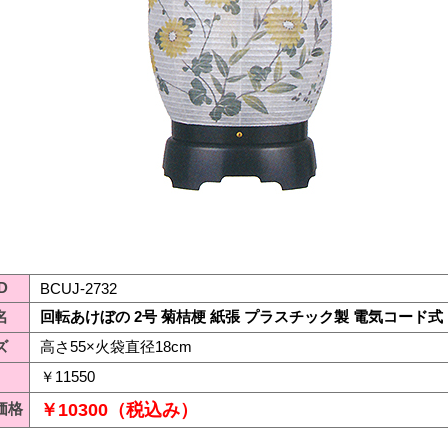
D
BCUJ-2732
名
回転あけぼの 2号 菊桔梗 紙張 プラスチック製 電気コード式
ズ
高さ55×火袋直径18cm
￥11550
価格
￥10300（税込み）