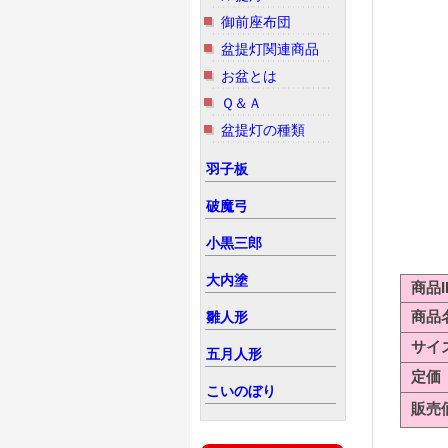
御前座布団
盆提灯関連商品
お盆とは
Ｑ＆Ａ
盆提灯の種類
羽子板
破魔弓
小黒三郎
大内塗
商品I
商品
雛人形
サイ
五月人形
定価
こいのぼり
販売