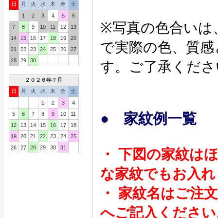
日
月
火
水
木
金
土
1
2
3
4
5
6
※写真の色合いは
7
8
9
10
11
12
13
14
15
16
17
18
19
20
で実際の色、質感
21
22
23
24
25
26
27
28
29
30
す。ご了承くださ
２０２６年７月
日
月
火
水
木
金
土
1
2
3
4
● 家紋例一覧
5
6
7
8
9
10
11
12
13
14
15
16
17
18
19
20
21
22
23
24
25
26
27
28
29
30
31
・ 下図の家紋は
な家紋でもお入れ
・ 家紋名はご注
へご記入ください