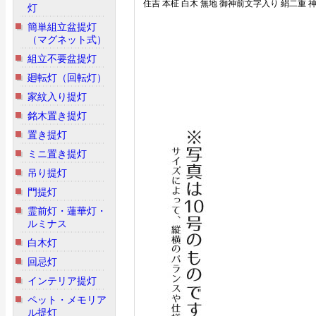
住吉 本柾 白木 無地 御神前文字入り 絹二重 
灯
簡単組立盆提灯
（マグネット式）
組立不要盆提灯
廻転灯（回転灯）
家紋入り提灯
銘木置き提灯
置き提灯
ミニ置き提灯
吊り提灯
門提灯
霊前灯・蓮華灯・
ルミナス
白木灯
回忌灯
インテリア提灯
ペット・メモリア
ル提灯