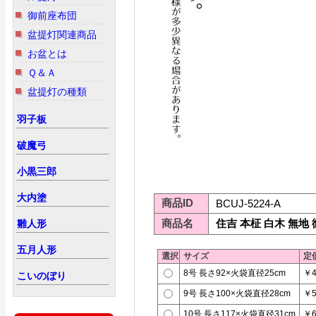
御前座布団
盆提灯関連商品
お盆とは
Ｑ＆Ａ
盆提灯の種類
羽子板
破魔弓
小黒三郎
大内塗
商品ID
BCUJ-5224-A
商品名
住吉 本柾 白木 無地
雛人形
五月人形
選択
サイズ
定
8号 長さ92×火袋直径25cm
￥4
こいのぼり
9号 長さ100×火袋直径28cm
￥5
10号 長さ117×火袋直径31cm
￥6