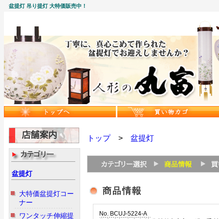
盆提灯 吊り提灯 大特価販売中！
トップ
>
盆提灯
盆提灯
大特価盆提灯コー
ナー
No. BCUJ-5224-A
ワンタッチ伸縮提