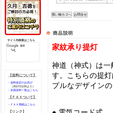
サイト内検索はこちら
家紋承り提灯
神道（神式）は一
す。こちらの提灯
【送料について】
・
送料改定のお詫び
プルなデザインの
（2017/11/20より）
・
全国送料一覧はこちら
【ＦＡＸついて】
・
ＦＡＸ用紙はこちら
● 電気コード式
【リンク】