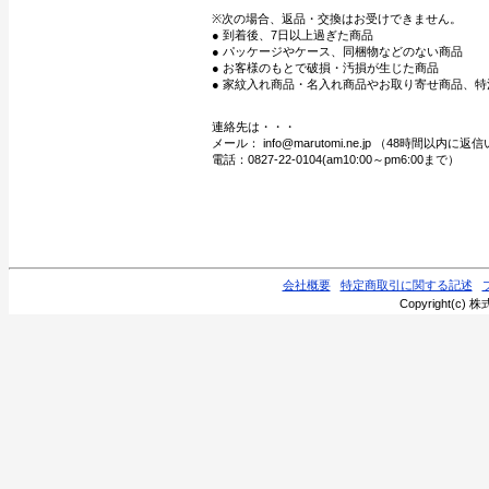
※次の場合、返品・交換はお受けできません。
● 到着後、7日以上過ぎた商品
● パッケージやケース、同梱物などのない商品
● お客様のもとで破損・汚損が生じた商品
● 家紋入れ商品・名入れ商品やお取り寄せ商品、特
連絡先は・・・
メール： info@marutomi.ne.jp （48時間以内
電話：0827-22-0104(am10:00～pm6:00まで）
会社概要
特定商取引に関する記述
Copyright(c) 株