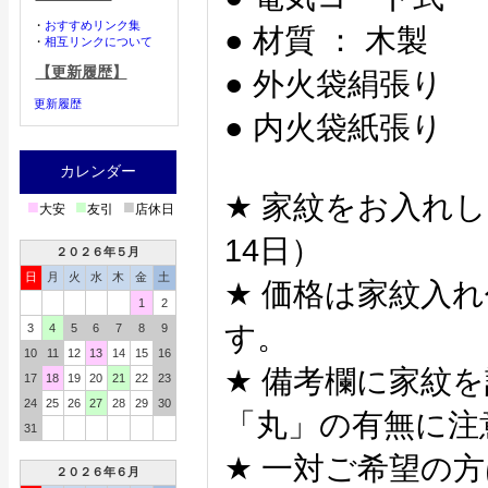
・
おすすめリンク集
● 材質 ： 木製
・
相互リンクについて
【更新履歴】
● 外火袋絹張り
更新履歴
● 内火袋紙張り
カレンダー
★ 家紋をお入れし
■
■
■
大安
友引
店休日
14日）
２０２６年５月
日
月
火
水
木
金
土
★ 価格は家紋入
1
2
す。
3
4
5
6
7
8
9
10
11
12
13
14
15
16
★ 備考欄に家紋
17
18
19
20
21
22
23
24
25
26
27
28
29
30
「丸」の有無に注
31
★ 一対ご希望の
２０２６年６月