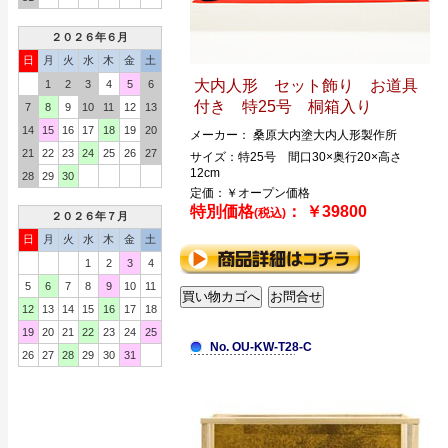
２０２６年６月
日
月
火
水
木
金
土
大内人形 セット飾り お道具
1
2
3
4
5
6
付き 特25号 桐箱入り
7
8
9
10
11
12
13
14
15
16
17
18
19
20
メーカー： 桑原大内塗大内人形製作所
21
22
23
24
25
26
27
サイズ：特25号 間口30×奥行20×高さ
12cm
28
29
30
定価：￥オープン価格
特別価格
： ￥39800
(税込)
２０２６年７月
日
月
火
水
木
金
土
1
2
3
4
5
6
7
8
9
10
11
12
13
14
15
16
17
18
19
20
21
22
23
24
25
No. OU-KW-T28-C
26
27
28
29
30
31