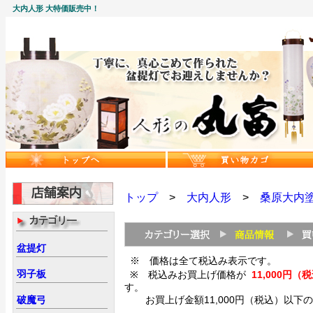
大内人形 大特価販売中！
トップ
>
大内人形
>
桑原大内
盆提灯
※ 価格は全て税込み表示です。
羽子板
※ 税込みお買上げ価格が
11,000
す。
破魔弓
お買上げ金額11,000円（税込）以