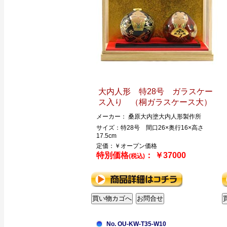
大内人形 特28号 ガラスケー
ス入り （桐ガラスケース大）
メーカー： 桑原大内塗大内人形製作所
サイズ：特28号 間口26×奥行16×高さ
17.5cm
定価：￥オープン価格
特別価格
： ￥37000
(税込)
No. OU-KW-T35-W10