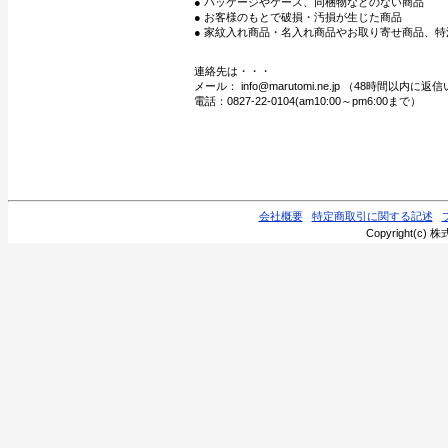
● パッケージやケース、同梱物などのない商品
● お客様のもとで破損・汚損が生じた商品
● 家紋入れ商品・名入れ商品やお取り寄せ商品、特
連絡先は・・・
メール： info@marutomi.ne.jp （48時間以内
電話：0827-22-0104(am10:00～pm6:00まで）
会社概要
特定商取引に関する記述
Copyright(c) 株