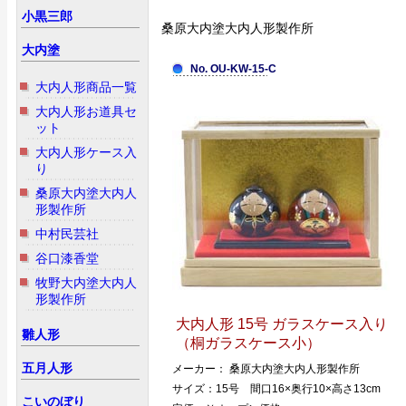
小黒三郎
桑原大内塗大内人形製作所
大内塗
No. OU-KW-15-C
大内人形商品一覧
大内人形お道具セ
ット
大内人形ケース入
り
桑原大内塗大内人
形製作所
中村民芸社
谷口漆香堂
牧野大内塗大内人
形製作所
大内人形 15号 ガラスケース入り
雛人形
（桐ガラスケース小）
五月人形
メーカー： 桑原大内塗大内人形製作所
サイズ：15号 間口16×奥行10×高さ13cm
こいのぼり