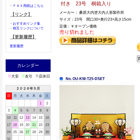
付き 23号 桐箱入り
・
ＦＡＸ用紙はこちら
メーカー： 桑原大内塗大内人形製作所
【リンク】
サイズ：23号 間口30×奥行23×高さ15cm
・
おすすめリンク集
定価：￥オープン価格
・
相互リンクについて
売り切れました
【更新履歴】
更新履歴
カレンダー
■
■
■
大安
友引
店休日
No. OU-KW-T25-DSET
２０２６年５月
日
月
火
水
木
金
土
1
2
3
4
5
6
7
8
9
10
11
12
13
14
15
16
17
18
19
20
21
22
23
24
25
26
27
28
29
30
31