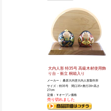
大内人形 特35号 高級木材使用飾
り台・衝立 桐箱入り
メーカー： 桑原大内塗大内人形製作所
サイズ：特35号 間口35×奥行28×高さ
27cm
定価：￥オープン価格
売り切れました