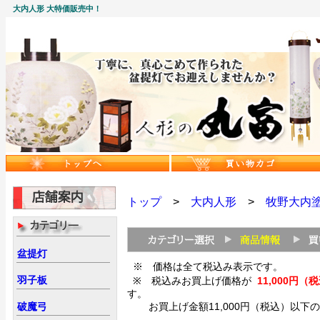
大内人形 大特価販売中！
トップ
>
大内人形
>
牧野大内
盆提灯
※ 価格は全て税込み表示です。
羽子板
※ 税込みお買上げ価格が
11,000
す。
破魔弓
お買上げ金額11,000円（税込）以