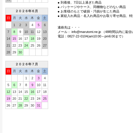
● 到着後、7日以上過ぎた商品
● パッケージやケース、同梱物などのない商品
２０２６年６月
● お客様のもとで破損・汚損が生じた商品
● 家紋入れ商品・名入れ商品やお取り寄せ商品、特
日
月
火
水
木
金
土
1
2
3
4
5
6
連絡先は・・・
7
8
9
10
11
12
13
メール： info@marutomi.ne.jp （48時間以内
電話：0827-22-0104(am10:00～pm6:00まで）
14
15
16
17
18
19
20
21
22
23
24
25
26
27
28
29
30
２０２６年７月
日
月
火
水
木
金
土
1
2
3
4
5
6
7
8
9
10
11
12
13
14
15
16
17
18
19
20
21
22
23
24
25
26
27
28
29
30
31