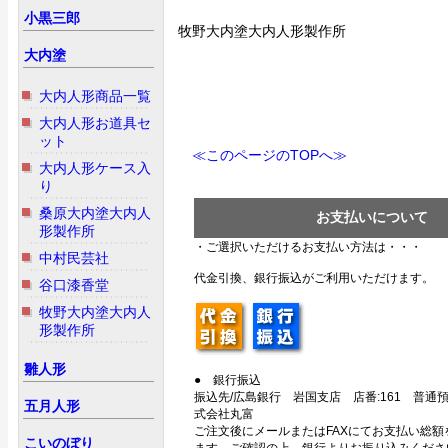
小黒三郎
牧野大内塗大内人形製作所
大内塗
大内人形商品一覧
大内人形お道具セ
ット
≪このページのTOPへ≫
大内人形ケース入
り
桑原大内塗大内人
お支払いについて
形製作所
・ご選択いただけるお支払い方法は・・・
中村民芸社
代金引換、銀行振込がご利用いただけます。
谷口漆香堂
牧野大内塗大内人
形製作所
雛人形
● 銀行振込
振込先/広島銀行 岩国支店 店番:161 普通預金
五月人形
式会社丸富
ご注文後にメールまたはFAXにてお支払い総額
こいのぼり