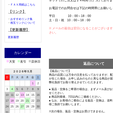
ネットでのご注文は２４時間うけつけておりま
・
ＦＡＸ用紙はこちら
お電話でのお問合せは下記の時間帯にお願いし
【リンク】
平日 10：00～18：00
・
おすすめリンク集
土・日・祝 10：00～18：00
・
相互リンクについて
※ メールの返信は翌日になることがございま
【更新履歴】
さい。
更新履歴
カレンダー
■
■
■
大安
友引
店休日
返品について
【返品について】
２０２６年５月
商品の品質には万全の注意を払っておりますが、配
日
月
火
水
木
金
土
が生じた場合、お申し込みのものと異なる商品が届
弊社負担でお取り替えさせていただきます。
1
2
3
4
5
6
7
8
9
● 返品・交換をご希望の場合は、まずメール及び
せください。
10
11
12
13
14
15
16
● 商品到着後、7日以内にご連絡ください。
● なお、お客様のご都合による返品・交換は、送
17
18
19
20
21
22
23
様ご負担でお願いします。
24
25
26
27
28
29
30
※次の場合、返品・交換はお受けできません。
31