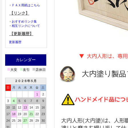
・
ＦＡＸ用紙はこちら
【リンク】
・
おすすめリンク集
・
相互リンクについて
【更新履歴】
更新履歴
カレンダー
■
■
■
大安
友引
店休日
２０２６年５月
日
月
火
水
木
金
土
1
2
3
4
5
6
7
8
9
10
11
12
13
14
15
16
17
18
19
20
21
22
23
24
25
26
27
28
29
30
31