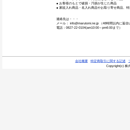
● お客様のもとで破損・汚損が生じた商品
● 家紋入れ商品・名入れ商品やお取り寄せ商品、特
連絡先は・・・
メール： info@marutomi.ne.jp （48時間以内
電話：0827-22-0104(am10:00～pm6:00まで）
会社概要
特定商取引に関する記述
Copyright(c) 株