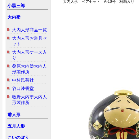
大内人形 ペアセット A-10号 桐箱入り
小黒三郎
大内塗
大内人形商品一覧
大内人形お道具セ
ット
大内人形ケース入
り
桑原大内塗大内人
形製作所
中村民芸社
谷口漆香堂
牧野大内塗大内人
形製作所
雛人形
五月人形
こいのぼり