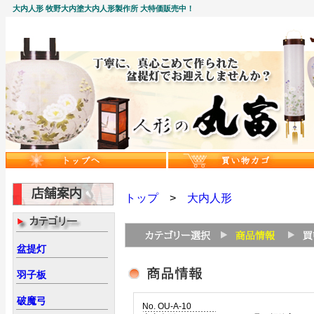
大内人形 牧野大内塗大内人形製作所 大特価販売中！
トップ
>
大内人形
盆提灯
羽子板
破魔弓
No. OU-A-10