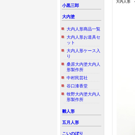
大内人形 
小黒三郎
大内塗
大内人形商品一覧
大内人形お道具セ
ット
大内人形ケース入
り
桑原大内塗大内人
形製作所
中村民芸社
谷口漆香堂
牧野大内塗大内人
形製作所
雛人形
五月人形
こいのぼり