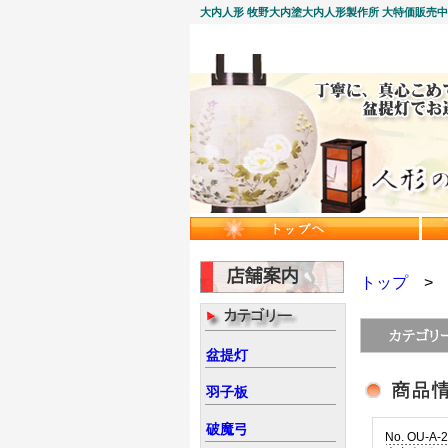
大内人形 牧野大内塗大内人形製作所 大特価販売
トップ
盆提灯
羽子板
破魔弓
No. OU-A-2