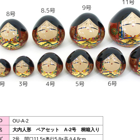
D
OU-A-2
名
大内人形 ペアセット A-2号 桐箱入り
ズ
2号 間口11.5×奥行5.8×高さ4.8cm