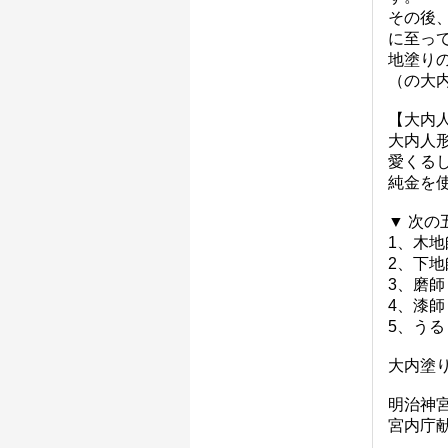
その後
に至っ
地塗り
（の大
【大内
大内人
愛くる
純金を
▼ 次
1、木地
2、下地
3、磨師
4、漆師
5、うる
大内塗
明治神宮
宮内庁