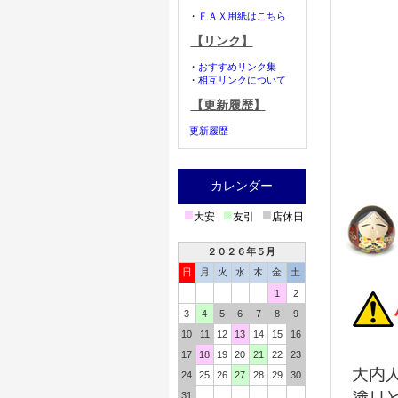
・
ＦＡＸ用紙はこちら
【リンク】
・
おすすめリンク集
・
相互リンクについて
【更新履歴】
更新履歴
カレンダー
■
■
■
大安
友引
店休日
２０２６年５月
日
月
火
水
木
金
土
1
2
3
4
5
6
7
8
9
10
11
12
13
14
15
16
17
18
19
20
21
22
23
24
25
26
27
28
29
30
31