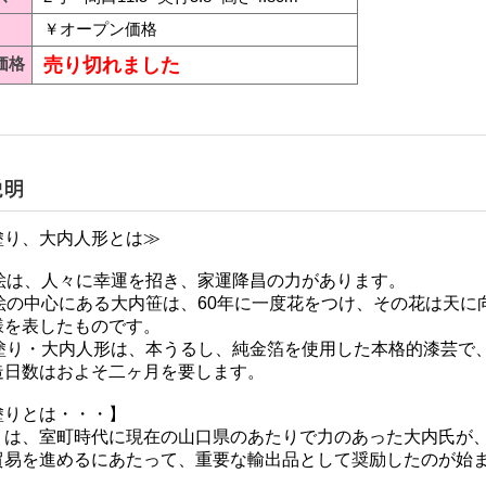
￥オープン価格
価格
売り切れました
塗り、大内人形とは≫
内絵は、人々に幸運を招き、家運降昌の力があります。
内絵の中心にある大内笹は、60年に一度花をつけ、その花は天に
様を表したものです。
内塗り・大内人形は、本うるし、純金箔を使用した本格的漆芸で
造日数はおよそ二ヶ月を要します。
塗りとは・・・】
りは、室町時代に現在の山口県のあたりで力のあった大内氏が
貿易を進めるにあたって、重要な輸出品として奨励したのが始ま