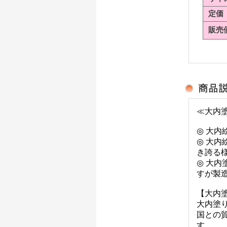
定価
販売
≪大内
◎ 大
◎ 大
き誇る
◎ 大
すが製
【大内
大内塗
国との
す。