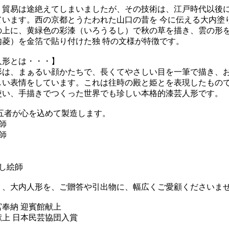
、貿易は途絶えてしまいましたが、その技術は、江戸時代以後
ています。西の京都とうたわれた山口の昔を 今に伝える大内塗
の上に、黄緑色の彩漆（いろうるし）で秋の草を描き、雲の形
内菱）を金箔で貼り付けた独 特の文様が特徴です。
人形とは・・・】
形は、まぁるい顔かたちで、長くてやさしい目を一筆で描き、
しい表情をしています。これは往時の殿と姫とを表現したもの
使い、手描きでつくった世界でも珍しい本格的漆芸人形です。
の五者が心を込めて製造します。
師
師
し絵師
り、大内人形を、ご贈答や引出物に、幅広くご愛顧くださいま
奉納 迎賓館献上
献上 日本民芸協団入賞