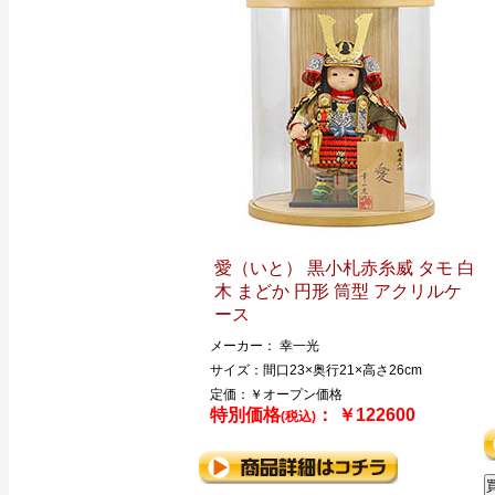
愛（いと） 黒小札赤糸威 タモ 白
木 まどか 円形 筒型 アクリルケ
ース
メーカー： 幸一光
サイズ：間口23×奥行21×高さ26cm
定価：￥オープン価格
特別価格
： ￥122600
(税込)