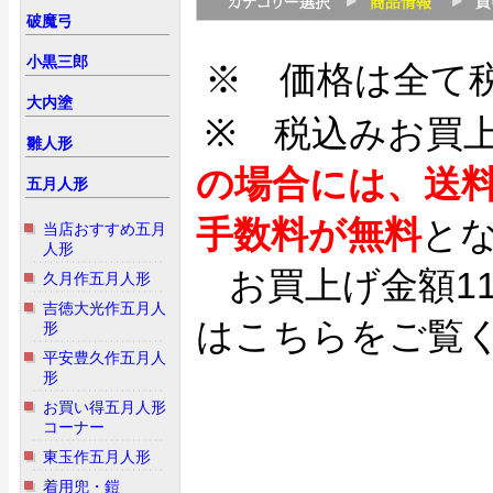
破魔弓
小黒三郎
※ 価格は全て
大内塗
※ 税込みお買
雛人形
の場合には、送
五月人形
手数料が無料
と
当店おすすめ五月
人形
お買上げ金額1
久月作五月人形
吉徳大光作五月人
はこちらをご覧
形
平安豊久作五月人
形
お買い得五月人形
コーナー
東玉作五月人形
着用兜・鎧