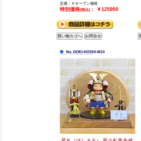
定価：￥オープン価格
特別価格
： ￥125900
(税込)
No. GOKI-HOSHI-W10
星丸（ほしまる） 黒小札青糸威