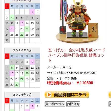
２０２６年５月
日
月
火
水
木
金
土
1
2
3
4
5
6
7
8
9
10
11
12
13
14
15
16
17
18
19
20
21
22
23
24
25
26
27
28
29
30
31
玄（げん） 金小札黒糸威 ハード
２０２６年６月
メイプル製半円形敷板 鯉幟セッ
日
月
火
水
木
金
土
ト
1
2
3
4
5
6
メーカー： 幸一光
7
8
9
10
11
12
13
サイズ：間口25×奥行21.5×高さ29cm
14
15
16
17
18
19
20
定価：￥オープン価格
21
22
23
24
25
26
27
特別価格
： ￥110500
(税込)
28
29
30
２０２６年７月
日
月
火
水
木
金
土
1
2
3
4