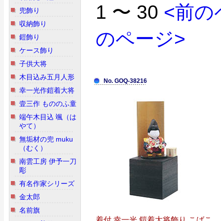
1 〜 30
<前の
兜飾り
収納飾り
のページ>
鎧飾り
ケース飾り
子供大将
木目込み五月人形
No. GOQ-38216
幸一光作鎧着大将
壹三作 もののふ童
端午木目込 颯（は
やて）
無垢材の兜 muku
（むく）
南雲工房 伊予一刀
彫
有名作家シリーズ
金太郎
名前旗
着付 幸一光 鎧着大将飾り こばこ