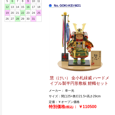
5
6
7
8
9
10
11
No. GOKI-KEI-W21
12
13
14
15
16
17
18
19
20
21
22
23
24
25
26
27
28
29
30
31
慧（けい） 金小札緑威 ハードメ
イプル製半円形敷板 鯉幟セット
メーカー： 幸一光
サイズ：間口25×奥行21.5×高さ29cm
定価：￥オープン価格
特別価格
： ￥110500
(税込)