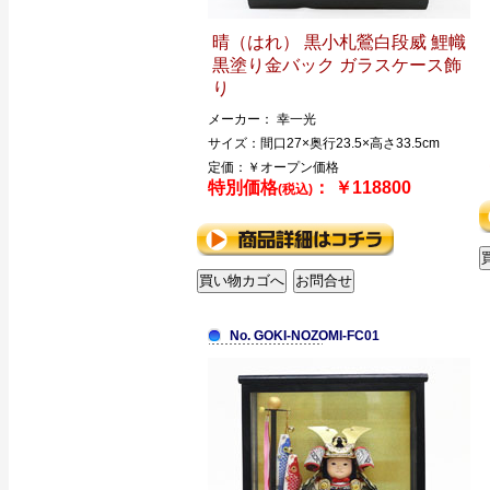
晴（はれ） 黒小札鶯白段威 鯉幟
黒塗り金バック ガラスケース飾
り
メーカー： 幸一光
サイズ：間口27×奥行23.5×高さ33.5cm
定価：￥オープン価格
特別価格
： ￥118800
(税込)
No. GOKI-NOZOMI-FC01