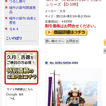
つるし飾り
シリーズ 【D-108】
端午の節句関連商
メーカー： 久月
品
サイズ：間口18×奥行18×高さ33cm
端午の節句 由来と
定価(税込)：￥82500
歴史
割引価格はお問合せください。
Ｑ＆Ａ
こいのぼり
No. GOKI-SHOU-KI01
サイト内検索はこちら