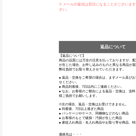
※ メールの返信は翌日になることがございま
さい。
返品について
【返品について】
商品の品質には万全の注意を払っておりますが、配
が生じた場合、お申し込みのものと異なる商品が届
弊社負担でお取り替えさせていただきます。
● 返品・交換をご希望の場合は、まずメール及び
せください。
● 商品到着後、7日以内にご連絡ください。
● なお、お客様のご都合による返品・交換は、送
様ご負担でお願いします。
※次の場合、返品・交換はお受けできません。
● 到着後、7日以上過ぎた商品
● パッケージやケース、同梱物などのない商品
● お客様のもとで破損・汚損が生じた商品
● 家紋入れ商品・名入れ商品やお取り寄せ商品、特
連絡先は・・・