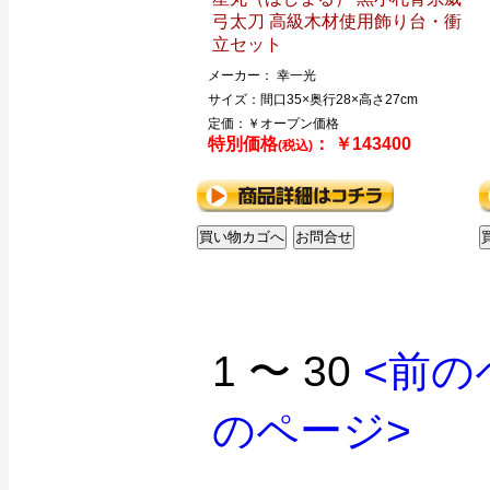
弓太刀 高級木材使用飾り台・衝
立セット
メーカー： 幸一光
サイズ：間口35×奥行28×高さ27cm
定価：￥オープン価格
特別価格
： ￥143400
(税込)
1 〜 30
<前の
のページ>