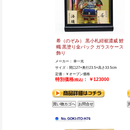
希（のぞみ） 黒小札紺裾濃威 鯉
幟 黒塗り金バック ガラスケース
飾り
メーカー： 幸一光
サイズ：間口27×奥行23.5×高さ33.5cm
定価：￥オープン価格
特別価格
： ￥123000
(税込)
No. GOKI-ITO-H76