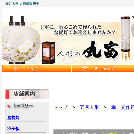
五月人形 大特価販売中！
トップ
>
五月人形
>
幸一光作
盆提灯
羽子板