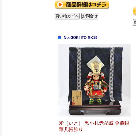
No. GOKI-ITO-RK19
愛（いと） 黒小札赤糸威 金襴銀
華几帳飾り