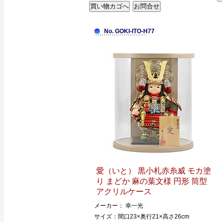
No. GOKI-ITO-H77
愛（いと） 黒小札赤糸威 モカ塗
り まどか 麻の葉文様 円形 筒型
アクリルケース
メーカー： 幸一光
サイズ：間口23×奥行21×高さ26cm