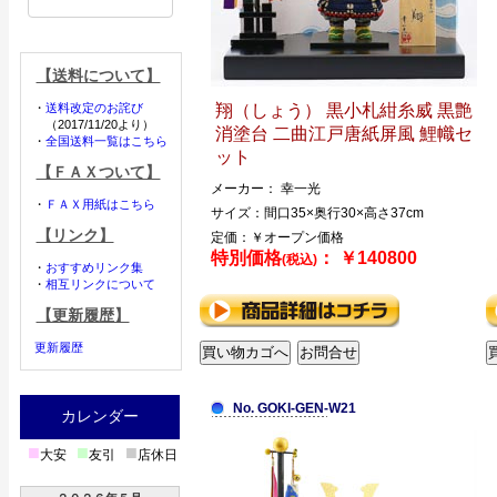
【送料について】
・
送料改定のお詫び
翔（しょう） 黒小札紺糸威 黒艶
（2017/11/20より）
消塗台 二曲江戸唐紙屏風 鯉幟セ
・
全国送料一覧はこちら
ット
【ＦＡＸついて】
メーカー： 幸一光
・
ＦＡＸ用紙はこちら
サイズ：間口35×奥行30×高さ37cm
【リンク】
定価：￥オープン価格
特別価格
： ￥140800
(税込)
・
おすすめリンク集
・
相互リンクについて
【更新履歴】
更新履歴
No. GOKI-GEN-W21
カレンダー
■
■
■
大安
友引
店休日