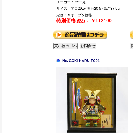
メーカー： 幸一光
サイズ：間口29.5×奥行20.5×高さ37.5cm
定価：￥オープン価格
特別価格
： ￥112100
(税込)
No. GOKI-HARU-FC01