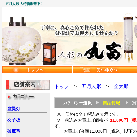
五月人形 大特価販売中！
トップ
>
五月人形
>
金太郎
盆提灯
※ 価格は全て税込み表示です。
羽子板
※ 税込みお買上げ価格が
11,000
す。
破魔弓
お買上げ金額11,000円（税込）以