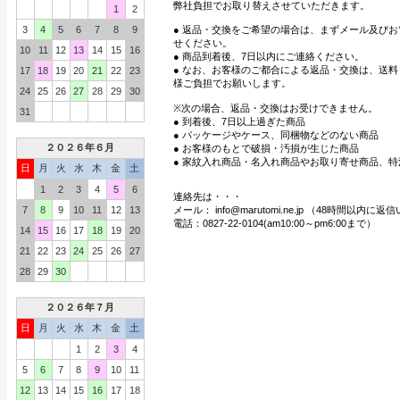
弊社負担でお取り替えさせていただきます。
1
2
3
4
5
6
7
8
9
● 返品・交換をご希望の場合は、まずメール及び
せください。
10
11
12
13
14
15
16
● 商品到着後、7日以内にご連絡ください。
● なお、お客様のご都合による返品・交換は、送
17
18
19
20
21
22
23
様ご負担でお願いします。
24
25
26
27
28
29
30
※次の場合、返品・交換はお受けできません。
31
● 到着後、7日以上過ぎた商品
● パッケージやケース、同梱物などのない商品
２０２６年６月
● お客様のもとで破損・汚損が生じた商品
● 家紋入れ商品・名入れ商品やお取り寄せ商品、特
日
月
火
水
木
金
土
1
2
3
4
5
6
連絡先は・・・
7
8
9
10
11
12
13
メール： info@marutomi.ne.jp （48時間以内
電話：0827-22-0104(am10:00～pm6:00まで）
14
15
16
17
18
19
20
21
22
23
24
25
26
27
28
29
30
２０２６年７月
日
月
火
水
木
金
土
1
2
3
4
5
6
7
8
9
10
11
12
13
14
15
16
17
18