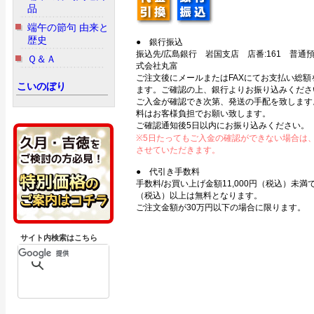
品
端午の節句 由来と
歴史
● 銀行振込
振込先/広島銀行 岩国支店 店番:161 普通預金
Ｑ＆Ａ
式会社丸富
ご注文後にメールまたはFAXにてお支払い総額
こいのぼり
ます。ご確認の上、銀行よりお振り込みくださ
ご入金が確認でき次第、発送の手配を致します
料はお客様負担でお願い致します。
ご確認通知後5日以内にお振り込みください。
※5日たってもご入金の確認ができない場合は
させていただきます。
● 代引き手数料
手数料/お買い上げ金額11,000円（税込）未満で3
（税込）以上は無料となります。
ご注文金額が30万円以下の場合に限ります。
サイト内検索はこちら