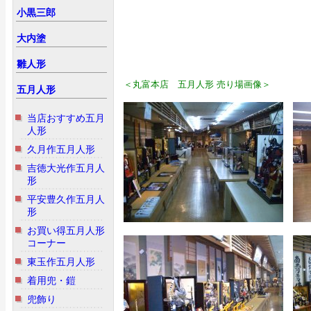
小黒三郎
大内塗
雛人形
＜丸富本店 五月人形 売り場画像＞
五月人形
当店おすすめ五月
人形
久月作五月人形
吉徳大光作五月人
形
平安豊久作五月人
形
お買い得五月人形
コーナー
東玉作五月人形
着用兜・鎧
兜飾り