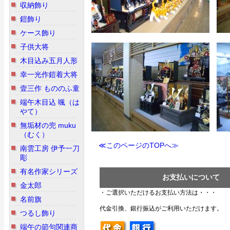
収納飾り
鎧飾り
ケース飾り
子供大将
木目込み五月人形
幸一光作鎧着大将
壹三作 もののふ童
端午木目込 颯（は
やて）
無垢材の兜 muku
（むく）
≪このページのTOPへ≫
南雲工房 伊予一刀
彫
有名作家シリーズ
お支払いについて
金太郎
・ご選択いただけるお支払い方法は・・・
名前旗
代金引換、銀行振込がご利用いただけます。
つるし飾り
端午の節句関連商