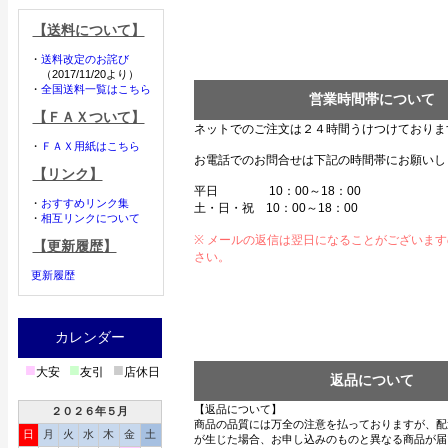
【送料について】
・
送料改定のお詫び
（2017/11/20より）
・
全国送料一覧はこちら
営業時間帯について
【ＦＡＸついて】
ネットでのご注文は２４時間うけつけておりま
・
ＦＡＸ用紙はこちら
お電話でのお問合せは下記の時間帯にお願いし
【リンク】
平日 10：00～18：00
・
おすすめリンク集
土・日・祝 10：00～18：00
・
相互リンクについて
※ メールの返信は翌日になることがございま
【更新履歴】
さい。
更新履歴
カレンダー
■
■
■
大安
友引
店休日
返品について
【返品について】
２０２６年５月
商品の品質には万全の注意を払っておりますが、配
日
月
火
水
木
金
土
が生じた場合、お申し込みのものと異なる商品が届