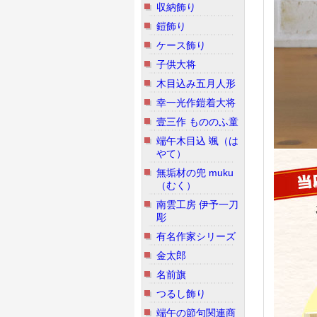
収納飾り
鎧飾り
ケース飾り
子供大将
木目込み五月人形
幸一光作鎧着大将
壹三作 もののふ童
端午木目込 颯（は
やて）
無垢材の兜 muku
（むく）
南雲工房 伊予一刀
彫
有名作家シリーズ
金太郎
名前旗
つるし飾り
端午の節句関連商