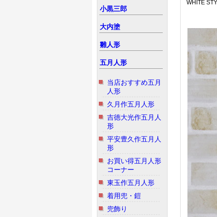
WHITE 
小黒三郎
大内塗
雛人形
五月人形
当店おすすめ五月
人形
久月作五月人形
吉徳大光作五月人
形
平安豊久作五月人
形
お買い得五月人形
コーナー
東玉作五月人形
着用兜・鎧
兜飾り