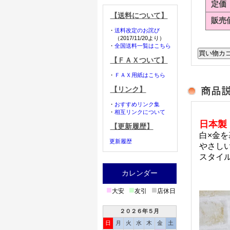
定価
【送料について】
販売
・
送料改定のお詫び
（2017/11/20より）
・
全国送料一覧はこちら
【ＦＡＸついて】
・
ＦＡＸ用紙はこちら
【リンク】
・
おすすめリンク集
・
相互リンクについて
日本製 
【更新履歴】
白×金を
更新履歴
やさし
スタイ
カレンダー
■
■
■
大安
友引
店休日
２０２６年５月
日
月
火
水
木
金
土