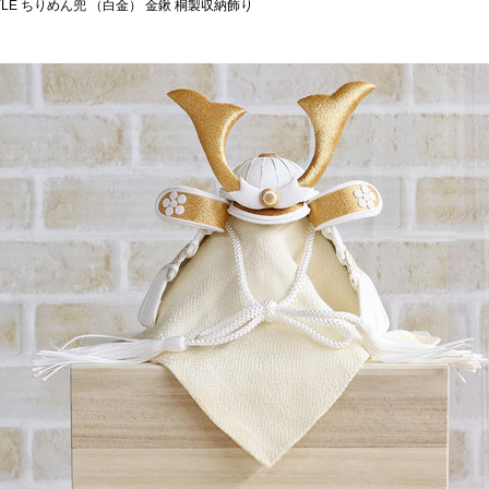
STYLE ちりめん兜 （白金） 金鍬 桐製収納飾り