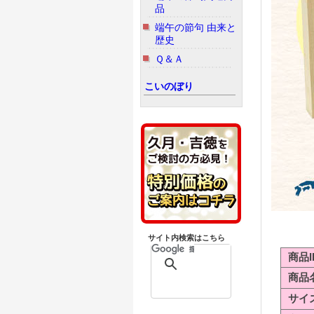
品
端午の節句 由来と
歴史
Ｑ＆Ａ
こいのぼり
サイト内検索はこちら
商品I
商品
サイ