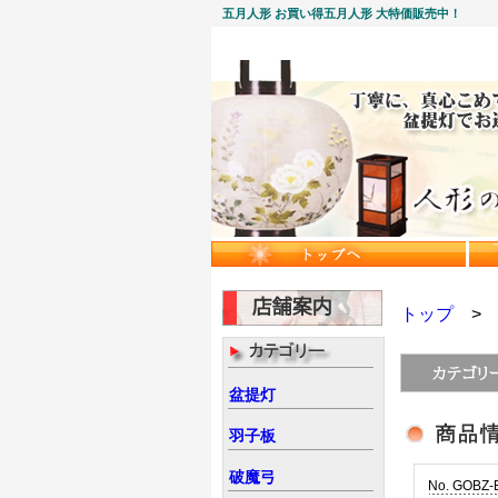
五月人形 お買い得五月人形 大特価販売中！
トップ
盆提灯
羽子板
破魔弓
No. GOBZ