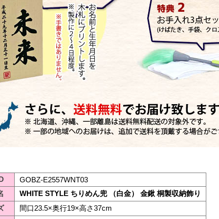
D
GOBZ-E2557WNT03
名
WHITE STYLE ちりめん兜 （白金） 金鍬 桐製収納飾り
ズ
間口23.5×奥行19×高さ37cm