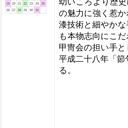
幼いころより歴史
19
20
21
22
23
24
25
26
27
28
29
30
31
の魅力に強く惹か
漆技術と細やかな
も本物志向にこだ
甲冑会の担い手と
平成二十八年「節
る。