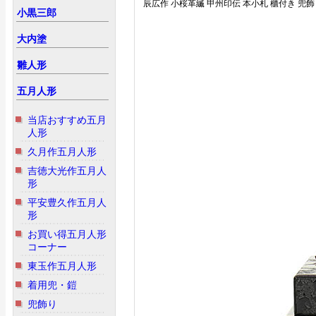
辰広作 小桜革縅 甲州印伝 本小札 櫃付き 兜飾
小黒三郎
大内塗
雛人形
五月人形
当店おすすめ五月
人形
久月作五月人形
吉徳大光作五月人
形
平安豊久作五月人
形
お買い得五月人形
コーナー
東玉作五月人形
着用兜・鎧
兜飾り