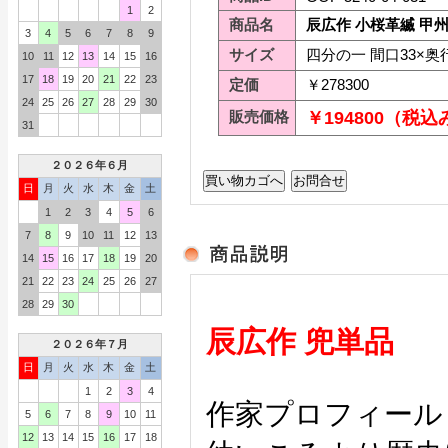
1
2
商品名
辰広作 小桜革縅 甲州
3
4
5
6
7
8
9
サイズ
四分の一 間口33×奥行
10
11
12
13
14
15
16
17
18
19
20
21
22
23
定価
￥278300
24
25
26
27
28
29
30
販売価格
￥194800（税込
31
２０２６年６月
日
月
火
水
木
金
土
1
2
3
4
5
6
7
8
9
10
11
12
13
14
15
16
17
18
19
20
21
22
23
24
25
26
27
28
29
30
辰広作 兜単品
２０２６年７月
日
月
火
水
木
金
土
1
2
3
4
作家プロフィール
5
6
7
8
9
10
11
12
13
14
15
16
17
18