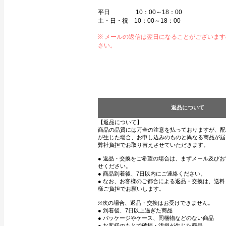
平日 10：00～18：00
土・日・祝 10：00～18：00
※ メールの返信は翌日になることがございま
さい。
返品について
【返品について】
商品の品質には万全の注意を払っておりますが、配
が生じた場合、お申し込みのものと異なる商品が届
弊社負担でお取り替えさせていただきます。
● 返品・交換をご希望の場合は、まずメール及び
せください。
● 商品到着後、7日以内にご連絡ください。
● なお、お客様のご都合による返品・交換は、送
様ご負担でお願いします。
※次の場合、返品・交換はお受けできません。
● 到着後、7日以上過ぎた商品
● パッケージやケース、同梱物などのない商品
● お客様のもとで破損・汚損が生じた商品