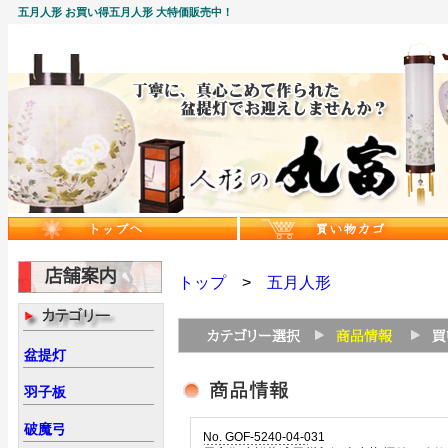
五月人形 お買い得五月人形 大特価販売中！
トップ
>
五月人形
盆提灯
羽子板
破魔弓
No. GOF-5240-04-031