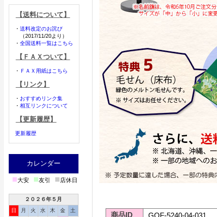
【送料について】
・
送料改定のお詫び
（2017/11/20より）
・
全国送料一覧はこちら
【ＦＡＸついて】
・
ＦＡＸ用紙はこちら
【リンク】
・
おすすめリンク集
・
相互リンクについて
【更新履歴】
更新履歴
カレンダー
■
■
■
大安
友引
店休日
２０２６年５月
日
月
火
水
木
金
土
商品ID
GOF-5240-04-031