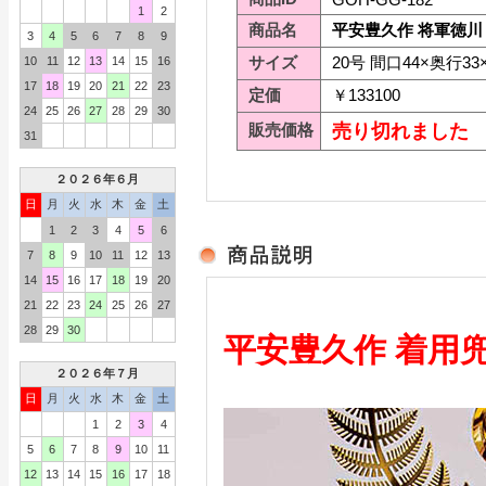
1
2
商品名
平安豊久作 将軍徳川
3
4
5
6
7
8
9
サイズ
20号 間口44×奥行33
10
11
12
13
14
15
16
17
18
19
20
21
22
23
定価
￥133100
24
25
26
27
28
29
30
販売価格
売り切れました
31
２０２６年６月
日
月
火
水
木
金
土
1
2
3
4
5
6
7
8
9
10
11
12
13
14
15
16
17
18
19
20
21
22
23
24
25
26
27
28
29
30
平安豊久作 着用
２０２６年７月
日
月
火
水
木
金
土
1
2
3
4
5
6
7
8
9
10
11
12
13
14
15
16
17
18