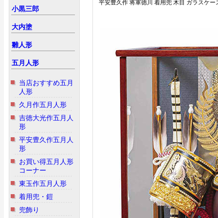
平安豊久作 将軍徳川 着用兜 木目 ガラスケー
小黒三郎
大内塗
雛人形
五月人形
当店おすすめ五月
人形
久月作五月人形
吉徳大光作五月人
形
平安豊久作五月人
形
お買い得五月人形
コーナー
東玉作五月人形
着用兜・鎧
兜飾り