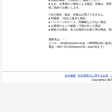
● 商品到着後、7日以内にご連絡ください。
● なお、お客様のご都合による返品・交換は、送
様ご負担でお願いします。
※次の場合、返品・交換はお受けできません。
● 到着後、7日以上過ぎた商品
● パッケージやケース、同梱物などのない商品
● お客様のもとで破損・汚損が生じた商品
● 家紋入れ商品・名入れ商品やお取り寄せ商品、特
連絡先は・・・
メール： info@marutomi.ne.jp （48時間以内
電話：0827-22-0104(am10:00～pm6:00まで）
会社概要
特定商取引に関する記述
Copyright(c) 株