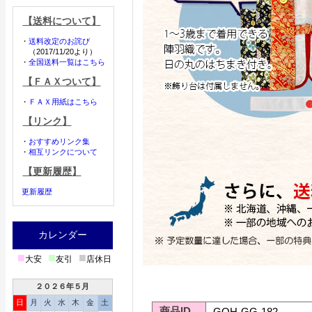
【送料について】
・
送料改定のお詫び
（2017/11/20より）
・
全国送料一覧はこちら
【ＦＡＸついて】
・
ＦＡＸ用紙はこちら
【リンク】
・
おすすめリンク集
・
相互リンクについて
【更新履歴】
更新履歴
カレンダー
■
■
■
大安
友引
店休日
２０２６年５月
日
月
火
水
木
金
土
商品ID
GOH-GG-182