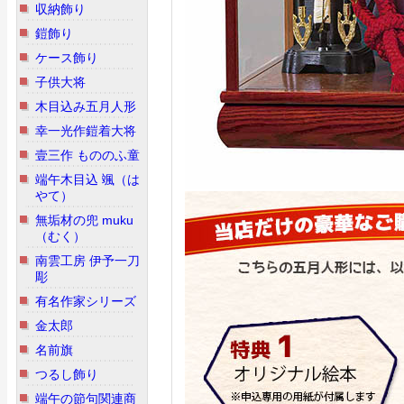
収納飾り
鎧飾り
ケース飾り
子供大将
木目込み五月人形
幸一光作鎧着大将
壹三作 もののふ童
端午木目込 颯（は
やて）
無垢材の兜 muku
（むく）
南雲工房 伊予一刀
彫
有名作家シリーズ
金太郎
名前旗
つるし飾り
端午の節句関連商