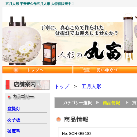
五月人形 平安豊久作五月人形 大特価販売中！
トップ
>
五月人形
盆提灯
羽子板
破魔弓
No. GOH-GG-182