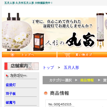
五月人形 久月作五月人形 大特価販売中！
トップ
>
五月人形
盆提灯
羽子板
破魔弓
No. GOQ-K51515