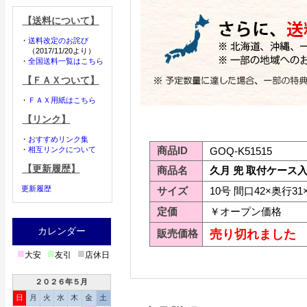
【送料について】
・
送料改定のお詫び
（2017/11/20より）
・
全国送料一覧はこちら
【ＦＡＸついて】
・
ＦＡＸ用紙はこちら
【リンク】
・
おすすめリンク集
商品ID
・
相互リンクについて
GOQ-K51515
【更新履歴】
商品名
久月 兜 取付ケース
更新履歴
サイズ
10号 間口42×奥行31
定価
￥オープン価格
カレンダー
販売価格
売り切れました
■
■
■
大安
友引
店休日
２０２６年５月
日
月
火
水
木
金
土