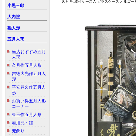
久月 兜 取付ケース入 ガラスケース オルゴー
小黒三郎
大内塗
雛人形
五月人形
当店おすすめ五月
人形
久月作五月人形
吉徳大光作五月人
形
平安豊久作五月人
形
お買い得五月人形
コーナー
東玉作五月人形
着用兜・鎧
兜飾り