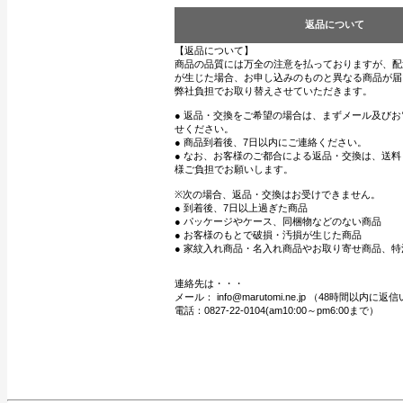
返品について
【返品について】
商品の品質には万全の注意を払っておりますが、配
が生じた場合、お申し込みのものと異なる商品が届
弊社負担でお取り替えさせていただきます。
● 返品・交換をご希望の場合は、まずメール及び
せください。
● 商品到着後、7日以内にご連絡ください。
● なお、お客様のご都合による返品・交換は、送
様ご負担でお願いします。
※次の場合、返品・交換はお受けできません。
● 到着後、7日以上過ぎた商品
● パッケージやケース、同梱物などのない商品
● お客様のもとで破損・汚損が生じた商品
● 家紋入れ商品・名入れ商品やお取り寄せ商品、特
連絡先は・・・
メール： info@marutomi.ne.jp （48時間以内
電話：0827-22-0104(am10:00～pm6:00まで）