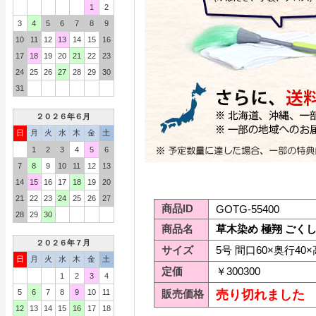
1
2
3
4
5
6
7
8
9
10
11
12
13
14
15
16
17
18
19
20
21
22
23
24
25
26
27
28
29
30
31
２０２６年６月
日
月
火
水
木
金
土
1
2
3
4
5
6
7
8
9
10
11
12
13
14
15
16
17
18
19
20
21
22
23
24
25
26
27
商品ID
GOTG-55400
28
29
30
商品名
草木染め 極翔 ごくし
２０２６年７月
サイズ
5号 間口60×奥行40×
日
月
火
水
木
金
土
定価
￥300300
1
2
3
4
5
6
7
8
9
10
11
販売価格
売り切れました
12
13
14
15
16
17
18