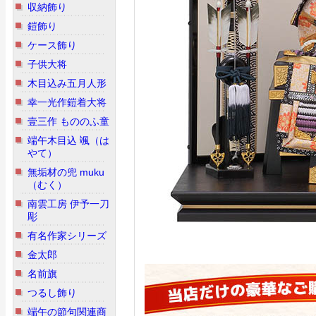
収納飾り
鎧飾り
ケース飾り
子供大将
木目込み五月人形
幸一光作鎧着大将
壹三作 もののふ童
端午木目込 颯（は
やて）
無垢材の兜 muku
（むく）
南雲工房 伊予一刀
彫
有名作家シリーズ
金太郎
名前旗
つるし飾り
端午の節句関連商