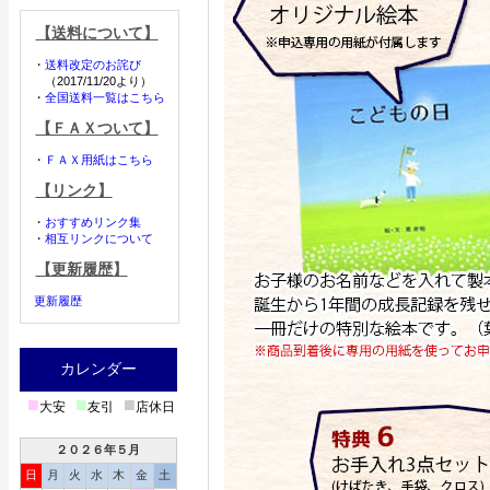
【送料について】
・
送料改定のお詫び
（2017/11/20より）
・
全国送料一覧はこちら
【ＦＡＸついて】
・
ＦＡＸ用紙はこちら
【リンク】
・
おすすめリンク集
・
相互リンクについて
【更新履歴】
更新履歴
カレンダー
■
■
■
大安
友引
店休日
２０２６年５月
日
月
火
水
木
金
土