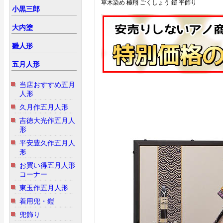
草木染め 極翔 ごくしょう 鎧 平飾り
小黒三郎
大内塗
雛人形
五月人形
当店おすすめ五月
人形
久月作五月人形
吉徳大光作五月人
形
平安豊久作五月人
形
お買い得五月人形
コーナー
東玉作五月人形
着用兜・鎧
兜飾り