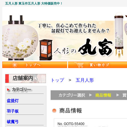
五月人形 東玉作五月人形 大特価販売中！
トップ
>
五月人形
盆提灯
羽子板
破魔弓
No. GOTG-55400