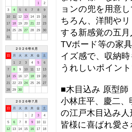
1
2
ョンの兜を用意し
3
4
5
6
7
8
9
10
11
12
13
14
15
16
ちろん、洋間やリ
17
18
19
20
21
22
23
する新感覚の五月
24
25
26
27
28
29
30
31
TVボード等の家
２０２６年６月
イズ感で、収納時
日
月
火
水
木
金
土
1
2
3
4
5
6
うれしいポイント
7
8
9
10
11
12
13
14
15
16
17
18
19
20
21
22
23
24
25
26
27
■木目込み 原型
28
29
30
小林庄平、慶二、
２０２６年７月
日
月
火
水
木
金
土
の江戸木目込み人
1
2
3
4
皆様に喜ばれ愛さ
5
6
7
8
9
10
11
12
13
14
15
16
17
18