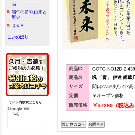
品
端午の節句 由来と
歴史
Ｑ＆Ａ
こいのぼり
商品ID
GOTG-NO12D-2-439
商品名
颯 「青」 伊達 銀華
サイズ
間口27.5×奥行21×高さ
定価
￥オープン価格
サイト内検索はこちら
販売価格
￥37280（税込