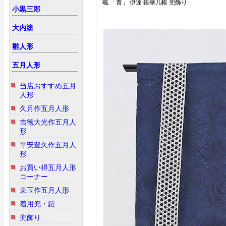
颯 「青」 伊達 銀華几帳 兜飾り
小黒三郎
大内塗
雛人形
五月人形
当店おすすめ五月
人形
久月作五月人形
吉徳大光作五月人
形
平安豊久作五月人
形
お買い得五月人形
コーナー
東玉作五月人形
着用兜・鎧
兜飾り