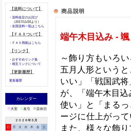
【送料について】
・
送料改定のお詫び
（2017/11/20より）
・
全国送料一覧はこちら
【ＦＡＸついて】
端午木目込み -
・
ＦＡＸ用紙はこちら
【リンク】
～飾り方もいろい
・
おすすめリンク集
・
相互リンクについて
五月人形というと
【更新履歴】
いい」「戦国武将
更新履歴
が、「端午木目込
カレンダー
使い」と「まるっ
■
■
■
大安
友引
店休日
ージに仕上がって
２０２６年５月
また、様々な飾り
日
月
火
水
木
金
土