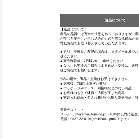
返品について
【返品について】
商品の品質には万全の注意を払っておりますが、配
が生じた場合、お申し込みのものと異なる商品が届
弊社負担でお取り替えさせていただきます。
● 返品・交換をご希望の場合は、まずメール及び
せください。
● 商品到着後、7日以内にご連絡ください。
● なお、お客様のご都合による返品・交換は、送
様ご負担でお願いします。
※次の場合、返品・交換はお受けできません。
● 到着後、7日以上過ぎた商品
● パッケージやケース、同梱物などのない商品
● お客様のもとで破損・汚損が生じた商品
● 家紋入れ商品・名入れ商品やお取り寄せ商品、特
連絡先は・・・
メール： info@marutomi.ne.jp （48時間以内
電話：0827-22-0104(am10:00～pm6:00まで）