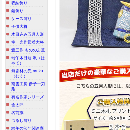
収納飾り
鎧飾り
ケース飾り
子供大将
木目込み五月人形
幸一光作鎧着大将
壹三作 もののふ童
端午木目込 颯（は
やて）
無垢材の兜 muku
（むく）
南雲工房 伊予一刀
彫
有名作家シリーズ
金太郎
名前旗
つるし飾り
端午の節句関連商