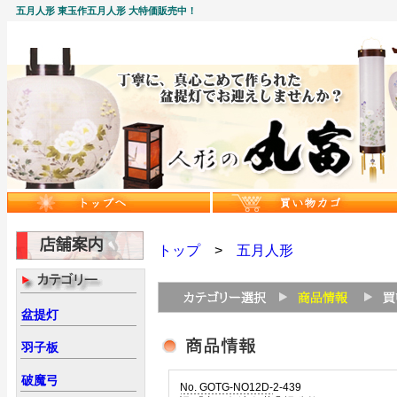
五月人形 東玉作五月人形 大特価販売中！
トップ
>
五月人形
盆提灯
羽子板
破魔弓
No. GOTG-NO12D-2-439