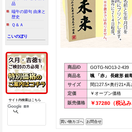
品
端午の節句 由来と
歴史
Ｑ＆Ａ
こいのぼり
商品ID
GOTG-NO13-2-439
商品名
颯 「赤」 長鍬形 銀
サイズ
間口27.5×奥行21×高さ
定価
￥オープン価格
サイト内検索はこちら
販売価格
￥37280（税込