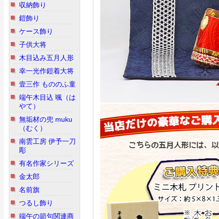
収納飾り
鎧飾り
ケース飾り
子供大将
木目込み五月人形
幸一光作鎧着大将
壹三作 もののふ童
端午木目込 颯（は
やて）
無垢材の兜 muku
（むく）
南雲工房 伊予一刀
彫
有名作家シリーズ
金太郎
名前旗
つるし飾り
端午の節句関連商