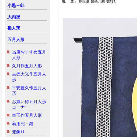
颯 「赤」 長鍬形 銀華几帳 兜飾り
小黒三郎
大内塗
雛人形
五月人形
当店おすすめ五月
人形
久月作五月人形
吉徳大光作五月人
形
平安豊久作五月人
形
お買い得五月人形
コーナー
東玉作五月人形
着用兜・鎧
兜飾り