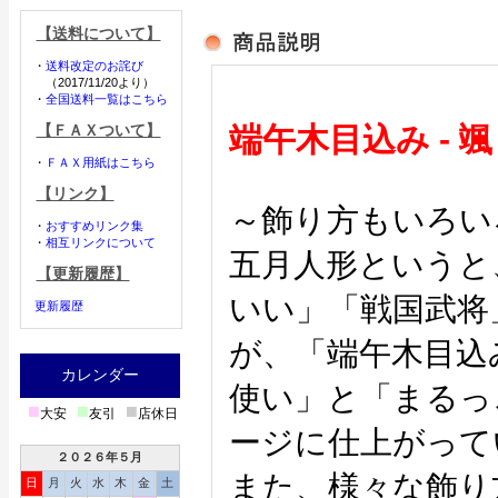
【送料について】
・
送料改定のお詫び
（2017/11/20より）
・
全国送料一覧はこちら
【ＦＡＸついて】
端午木目込み -
・
ＦＡＸ用紙はこちら
【リンク】
～飾り方もいろい
・
おすすめリンク集
・
相互リンクについて
五月人形というと
【更新履歴】
いい」「戦国武将
更新履歴
が、「端午木目込
カレンダー
使い」と「まるっ
■
■
■
大安
友引
店休日
ージに仕上がって
２０２６年５月
また、様々な飾り
日
月
火
水
木
金
土