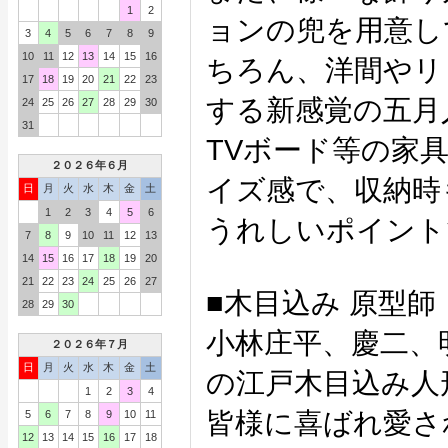
1
2
ョンの兜を用意し
3
4
5
6
7
8
9
10
11
12
13
14
15
16
ちろん、洋間やリ
17
18
19
20
21
22
23
する新感覚の五月
24
25
26
27
28
29
30
31
TVボード等の家
２０２６年６月
イズ感で、収納時
日
月
火
水
木
金
土
1
2
3
4
5
6
うれしいポイント
7
8
9
10
11
12
13
14
15
16
17
18
19
20
21
22
23
24
25
26
27
■木目込み 原型
28
29
30
小林庄平、慶二、
２０２６年７月
日
月
火
水
木
金
土
の江戸木目込み人
1
2
3
4
皆様に喜ばれ愛さ
5
6
7
8
9
10
11
12
13
14
15
16
17
18