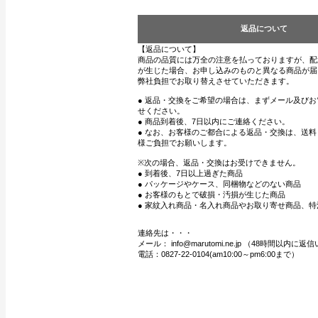
返品について
【返品について】
商品の品質には万全の注意を払っておりますが、配
が生じた場合、お申し込みのものと異なる商品が届
弊社負担でお取り替えさせていただきます。
● 返品・交換をご希望の場合は、まずメール及び
せください。
● 商品到着後、7日以内にご連絡ください。
● なお、お客様のご都合による返品・交換は、送
様ご負担でお願いします。
※次の場合、返品・交換はお受けできません。
● 到着後、7日以上過ぎた商品
● パッケージやケース、同梱物などのない商品
● お客様のもとで破損・汚損が生じた商品
● 家紋入れ商品・名入れ商品やお取り寄せ商品、特
連絡先は・・・
メール： info@marutomi.ne.jp （48時間以内
電話：0827-22-0104(am10:00～pm6:00まで）