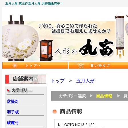
五月人形 東玉作五月人形 大特価販売中！
トップ
>
五月人形
盆提灯
羽子板
破魔弓
No. GOTG-NO13-2-439