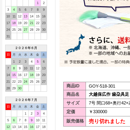
1
2
3
4
5
6
7
8
9
10
11
12
13
14
15
16
17
18
19
20
21
22
23
24
25
26
27
28
29
30
31
２０２６年６月
日
月
火
水
木
金
土
1
2
3
4
5
6
7
8
9
10
11
12
13
14
15
16
17
18
19
20
21
22
23
24
25
26
27
商品ID
GOY-518-301
28
29
30
商品名
大越保広作 歯朶具足 鎧
２０２６年７月
サイズ
7号 間口68×奥行42×
日
月
火
水
木
金
土
定価
￥330000
1
2
3
4
5
6
7
8
9
10
11
販売価格
売り切れました
12
13
14
15
16
17
18