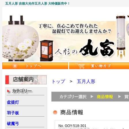
五月人形 吉徳大光作五月人形 大特価販売中！
トップ
>
五月人形
盆提灯
羽子板
破魔弓
No. GOY-518-301