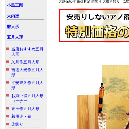
大越保広作 歯朶具足 鎧飾り 大御所飾り 【103
小黒三郎
大内塗
雛人形
五月人形
当店おすすめ五月
人形
久月作五月人形
吉徳大光作五月人
形
平安豊久作五月人
形
お買い得五月人形
コーナー
東玉作五月人形
着用兜・鎧
兜飾り