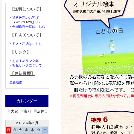
【送料について】
・
送料改定のお詫び
（2017/11/20より）
・
全国送料一覧はこちら
【ＦＡＸついて】
・
ＦＡＸ用紙はこちら
【リンク】
・
おすすめリンク集
・
相互リンクについて
【更新履歴】
更新履歴
カレンダー
■
■
■
大安
友引
店休日
２０２６年５月
日
月
火
水
木
金
土