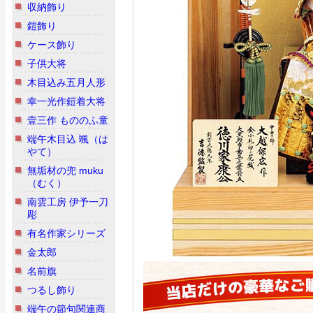
収納飾り
鎧飾り
ケース飾り
子供大将
木目込み五月人形
幸一光作鎧着大将
壹三作 もののふ童
端午木目込 颯（は
やて）
無垢材の兜 muku
（むく）
南雲工房 伊予一刀
彫
有名作家シリーズ
金太郎
名前旗
つるし飾り
端午の節句関連商