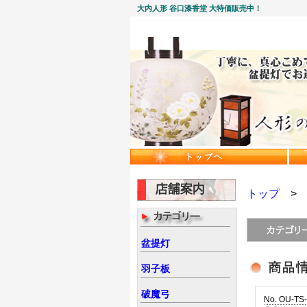
大内人形 谷口漆香堂 大特価販売中！
トップ
盆提灯
羽子板
破魔弓
No. OU-TS