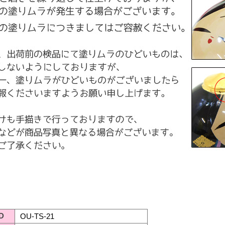
D
OU-TS-21