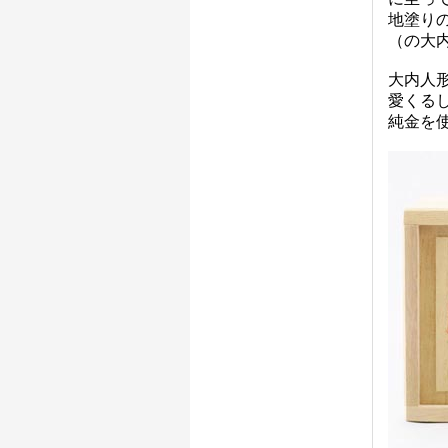
地塗り
（の大
大内人
愛くる
純金を