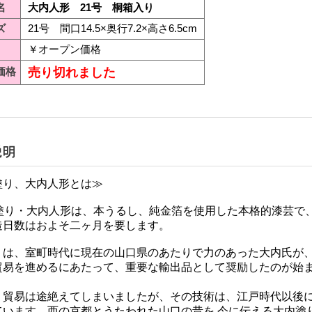
名
大内人形 21号 桐箱入り
ズ
21号 間口14.5×奥行7.2×高さ6.5cm
￥オープン価格
価格
売り切れました
塗り、大内人形とは≫
内塗り・大内人形は、本うるし、純金箔を使用した本格的漆芸で
造日数はおよそ二ヶ月を要します。
りは、室町時代に現在の山口県のあたりで力のあった大内氏が
貿易を進めるにあたって、重要な輸出品として奨励したのが始ま
、貿易は途絶えてしまいましたが、その技術は、江戸時代以後
ています。西の京都とうたわれた山口の昔を 今に伝える大内塗