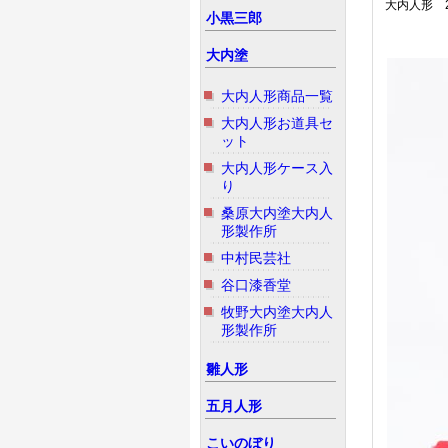
大内人形 
小黒三郎
大内塗
大内人形商品一覧
大内人形お道具セ
ット
大内人形ケース入
り
桑原大内塗大内人
形製作所
中村民芸社
谷口漆香堂
牧野大内塗大内人
形製作所
雛人形
五月人形
こいのぼり