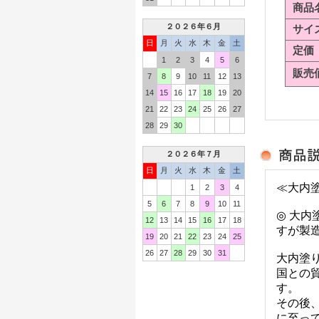
商品
２０２６年６月
サイ
日
月
火
水
木
金
土
定価
1
2
3
4
5
6
販売
7
8
9
10
11
12
13
14
15
16
17
18
19
20
21
22
23
24
25
26
27
28
29
30
２０２６年７月
日
月
火
水
木
金
土
≪大内
1
2
3
4
5
6
7
8
9
10
11
◎ 大
12
13
14
15
16
17
18
すが製
19
20
21
22
23
24
25
26
27
28
29
30
31
大内塗
国との
す。
その後
に至っ