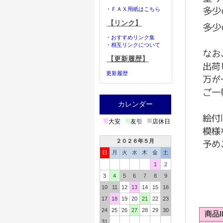
・
ＦＡＸ用紙はこちら
【リンク】
・
おすすめリンク集
・
相互リンクについて
【更新履歴】
更新履歴
カレンダー
■
■
■
大安
友引
店休日
２０２６年５月
日
月
火
水
木
金
土
1
2
3
4
5
6
7
8
9
10
11
12
13
14
15
16
17
18
19
20
21
22
23
24
25
26
27
28
29
30
商品I
31