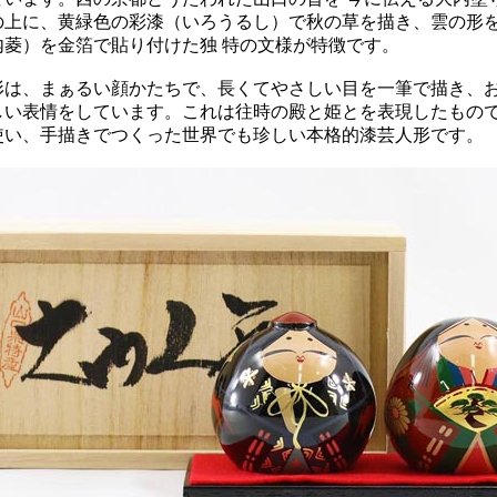
の上に、黄緑色の彩漆（いろうるし）で秋の草を描き、雲の形
内菱）を金箔で貼り付けた独 特の文様が特徴です。
形は、まぁるい顔かたちで、長くてやさしい目を一筆で描き、
しい表情をしています。これは往時の殿と姫とを表現したもの
使い、手描きでつくった世界でも珍しい本格的漆芸人形です。