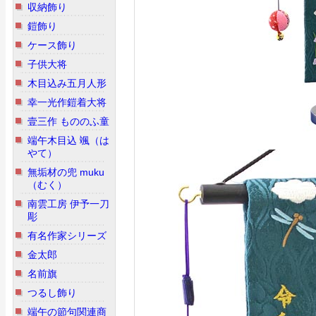
収納飾り
鎧飾り
ケース飾り
子供大将
木目込み五月人形
幸一光作鎧着大将
壹三作 もののふ童
端午木目込 颯（は
やて）
無垢材の兜 muku
（むく）
南雲工房 伊予一刀
彫
有名作家シリーズ
金太郎
名前旗
つるし飾り
端午の節句関連商