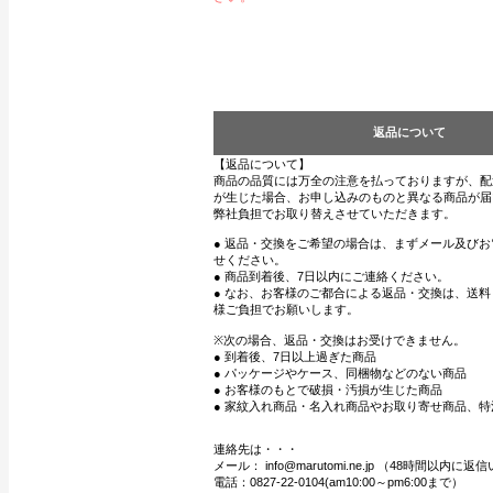
返品について
【返品について】
商品の品質には万全の注意を払っておりますが、配
が生じた場合、お申し込みのものと異なる商品が届
弊社負担でお取り替えさせていただきます。
● 返品・交換をご希望の場合は、まずメール及び
せください。
● 商品到着後、7日以内にご連絡ください。
● なお、お客様のご都合による返品・交換は、送
様ご負担でお願いします。
※次の場合、返品・交換はお受けできません。
● 到着後、7日以上過ぎた商品
● パッケージやケース、同梱物などのない商品
● お客様のもとで破損・汚損が生じた商品
● 家紋入れ商品・名入れ商品やお取り寄せ商品、特
連絡先は・・・
メール： info@marutomi.ne.jp （48時間以内
電話：0827-22-0104(am10:00～pm6:00まで）