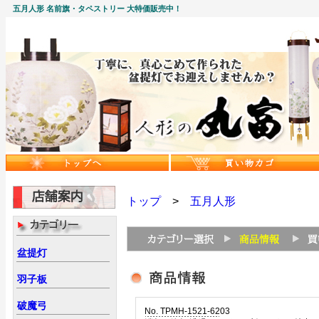
五月人形 名前旗・タペストリー 大特価販売中！
トップ
>
五月人形
盆提灯
羽子板
破魔弓
No. TPMH-1521-6203