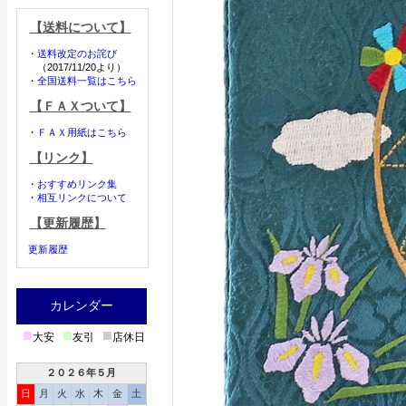
【送料について】
・
送料改定のお詫び
（2017/11/20より）
・
全国送料一覧はこちら
【ＦＡＸついて】
・
ＦＡＸ用紙はこちら
【リンク】
・
おすすめリンク集
・
相互リンクについて
【更新履歴】
更新履歴
カレンダー
■
■
■
大安
友引
店休日
２０２６年５月
日
月
火
水
木
金
土