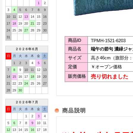
1
2
3
4
5
6
7
8
9
10
11
12
13
14
15
16
17
18
19
20
21
22
23
24
25
26
27
28
29
30
31
商品ID
TPMH-1521-6203
商品名
端午の節句 濃緑ジャ
２０２６年６月
日
月
火
水
木
金
土
サイズ
高さ46cm（旗部分：幅
1
2
3
4
5
6
定価
￥オープン価格
7
8
9
10
11
12
13
販売価格
売り切れました
14
15
16
17
18
19
20
21
22
23
24
25
26
27
28
29
30
２０２６年７月
日
月
火
水
木
金
土
1
2
3
4
5
6
7
8
9
10
11
12
13
14
15
16
17
18