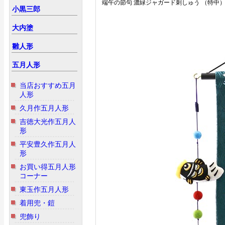
端午の節句 濃緑ジャガード刺しゅう （特中）
小黒三郎
大内塗
雛人形
五月人形
当店おすすめ五月
人形
久月作五月人形
吉徳大光作五月人
形
平安豊久作五月人
形
お買い得五月人形
コーナー
東玉作五月人形
着用兜・鎧
兜飾り