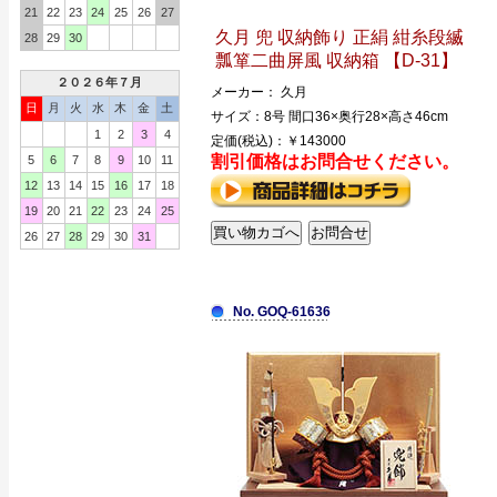
21
22
23
24
25
26
27
久月 兜 収納飾り 正絹 紺糸段縅
28
29
30
瓢箪二曲屏風 収納箱 【D-31】
２０２６年７月
メーカー： 久月
日
月
火
水
木
金
土
サイズ：8号 間口36×奥行28×高さ46cm
1
2
3
4
定価(税込)：￥143000
割引価格はお問合せください。
5
6
7
8
9
10
11
12
13
14
15
16
17
18
19
20
21
22
23
24
25
26
27
28
29
30
31
No. GOQ-61636