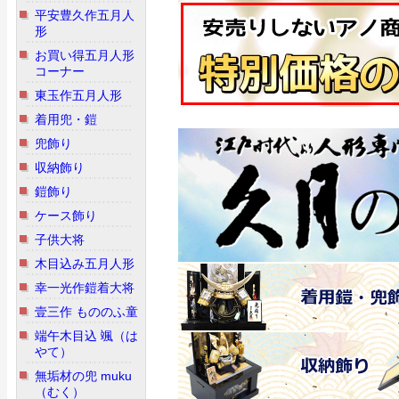
平安豊久作五月人
形
お買い得五月人形
コーナー
東玉作五月人形
着用兜・鎧
兜飾り
収納飾り
鎧飾り
ケース飾り
子供大将
木目込み五月人形
幸一光作鎧着大将
壹三作 もののふ童
端午木目込 颯（は
やて）
無垢材の兜 muku
（むく）