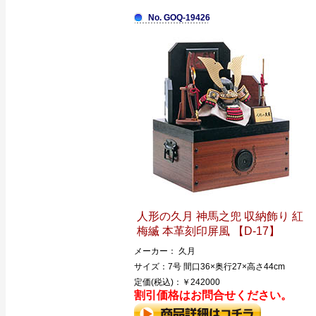
No. GOQ-19426
人形の久月 神馬之兜 収納飾り 紅
梅縅 本革刻印屏風 【D-17】
メーカー： 久月
サイズ：7号 間口36×奥行27×高さ44cm
定価(税込)：￥242000
割引価格はお問合せください。