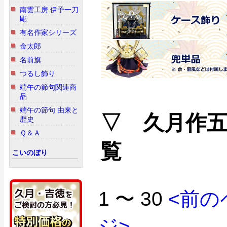
南雲工房 伊予一刀
彫
有名作家シリーズ
金太郎
名前旗
つるし飾り
端午の節句関連商
品
端午の節句 由来と
▽ 久月作
歴史
Ｑ＆Ａ
覧
こいのぼり
1 〜 30
<前の
ジ>