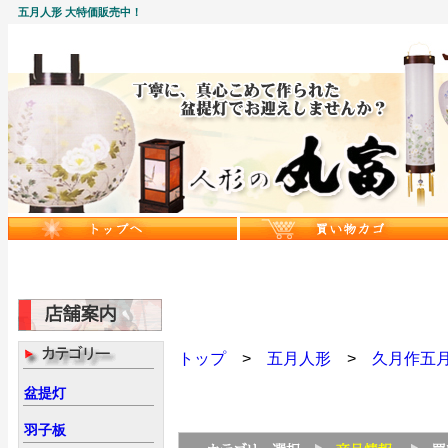
五月人形 大特価販売中！
トップ
>
五月人形
>
久月作五
盆提灯
羽子板