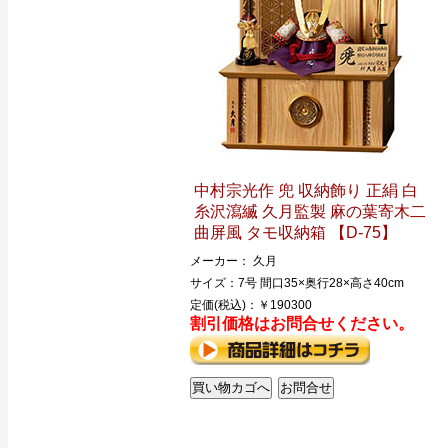
中村宗光作 兜 収納飾り 正絹 白
糸沢瀉縅 久月監製 麻の葉寄木二
曲屏風 タモ収納箱 【D-75】
メーカー： 久月
サイズ：7号 間口35×奥行28×高さ40cm
定価(税込)：￥190300
割引価格はお問合せください。