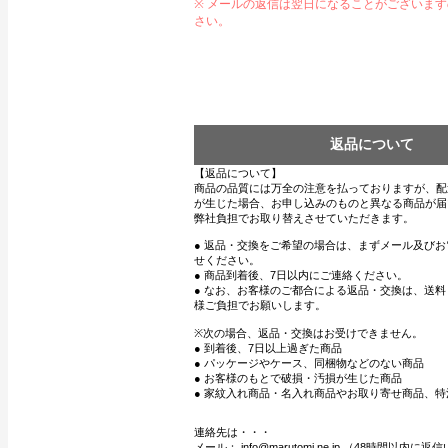
※ メールの返信は翌日になることがございま
さい。
返品について
【返品について】
商品の品質には万全の注意を払っておりますが、配
が生じた場合、お申し込みのものと異なる商品が届
弊社負担でお取り替えさせていただきます。
● 返品・交換をご希望の場合は、まずメール及び
せください。
● 商品到着後、7日以内にご連絡ください。
● なお、お客様のご都合による返品・交換は、送
様ご負担でお願いします。
※次の場合、返品・交換はお受けできません。
● 到着後、7日以上過ぎた商品
● パッケージやケース、同梱物などのない商品
● お客様のもとで破損・汚損が生じた商品
● 家紋入れ商品・名入れ商品やお取り寄せ商品、特
連絡先は・・・
メール： info@marutomi.ne.jp （48時間以内