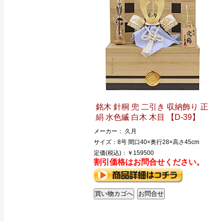
銘木 針桐 兜 二引き 収納飾り 正
絹 水色縅 白木 木目 【D-39】
メーカー： 久月
サイズ：8号 間口40×奥行28×高さ45cm
定価(税込)：￥159500
割引価格はお問合せください。