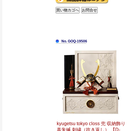
No. GOQ-19506
kyugetsu tokyo closs 兜 収納飾り
真朱縅 刺繍（吹き返し） 【D-