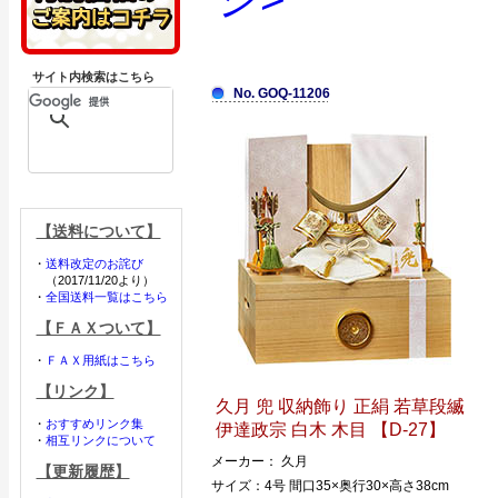
サイト内検索はこちら
No. GOQ-11206
【送料について】
・
送料改定のお詫び
（2017/11/20より）
・
全国送料一覧はこちら
【ＦＡＸついて】
・
ＦＡＸ用紙はこちら
【リンク】
久月 兜 収納飾り 正絹 若草段縅
・
おすすめリンク集
伊達政宗 白木 木目 【D-27】
・
相互リンクについて
メーカー： 久月
【更新履歴】
サイズ：4号 間口35×奥行30×高さ38cm