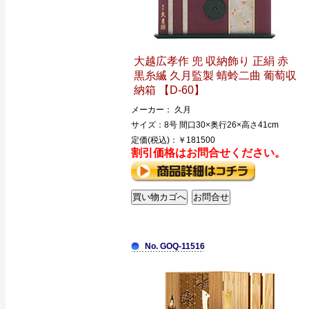
大越広孝作 兜 収納飾り 正絹 赤
黒糸縅 久月監製 蜻蛉二曲 葡萄収
納箱 【D-60】
メーカー： 久月
サイズ：8号 間口30×奥行26×高さ41cm
定価(税込)：￥181500
割引価格はお問合せください。
No. GOQ-11516