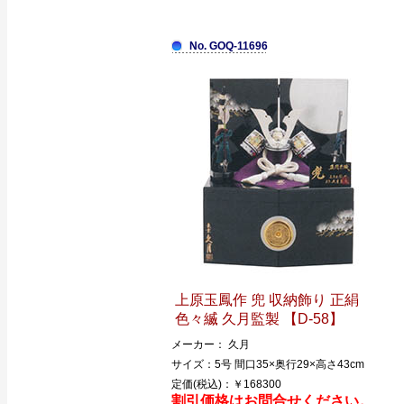
No. GOQ-11696
上原玉鳳作 兜 収納飾り 正絹
色々縅 久月監製 【D-58】
メーカー： 久月
サイズ：5号 間口35×奥行29×高さ43cm
定価(税込)：￥168300
割引価格はお問合せください。