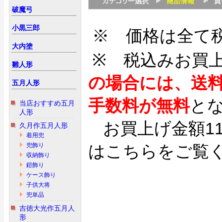
破魔弓
小黒三郎
※ 価格は全て
大内塗
※ 税込みお買
雛人形
の場合には、送
五月人形
手数料が無料
と
当店おすすめ五月
人形
お買上げ金額1
久月作五月人形
着用兜
兜飾り
はこちらをご覧
収納飾り
鎧飾り
ケース飾り
子供大将
兜単品
吉徳大光作五月人
形