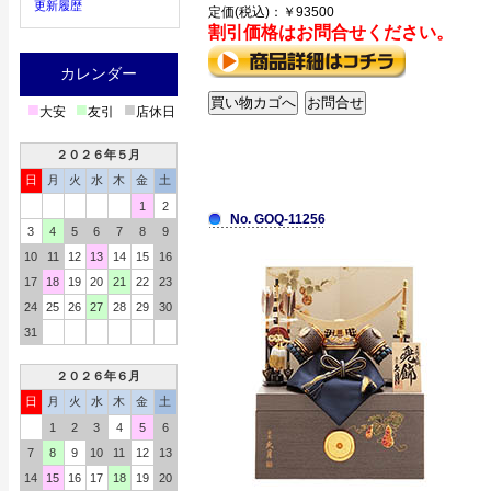
更新履歴
定価(税込)：￥93500
割引価格はお問合せください。
カレンダー
■
■
■
大安
友引
店休日
２０２６年５月
日
月
火
水
木
金
土
1
2
No. GOQ-11256
3
4
5
6
7
8
9
10
11
12
13
14
15
16
17
18
19
20
21
22
23
24
25
26
27
28
29
30
31
２０２６年６月
日
月
火
水
木
金
土
1
2
3
4
5
6
7
8
9
10
11
12
13
14
15
16
17
18
19
20