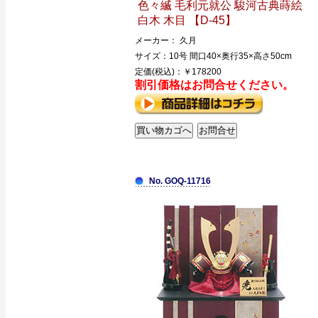
色々縅 毛利元就公 駿河古典蒔絵
白木 木目 【D-45】
メーカー： 久月
サイズ：10号 間口40×奥行35×高さ50cm
定価(税込)：￥178200
割引価格はお問合せください。
No. GOQ-11716