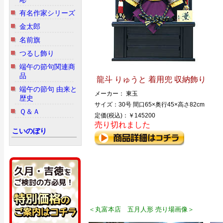
有名作家シリーズ
金太郎
名前旗
つるし飾り
端午の節句関連商
品
龍斗 りゅうと 着用兜 収納飾り
端午の節句 由来と
メーカー： 東玉
歴史
サイズ：30号 間口65×奥行45×高さ82cm
Ｑ＆Ａ
定価(税込)：￥145200
売り切れました
こいのぼり
＜丸富本店 五月人形 売り場画像＞