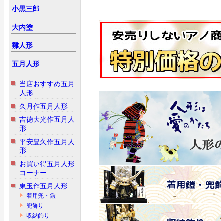
小黒三郎
大内塗
雛人形
五月人形
当店おすすめ五月
人形
久月作五月人形
吉徳大光作五月人
形
平安豊久作五月人
形
お買い得五月人形
コーナー
東玉作五月人形
着用兜・鎧
兜飾り
収納飾り