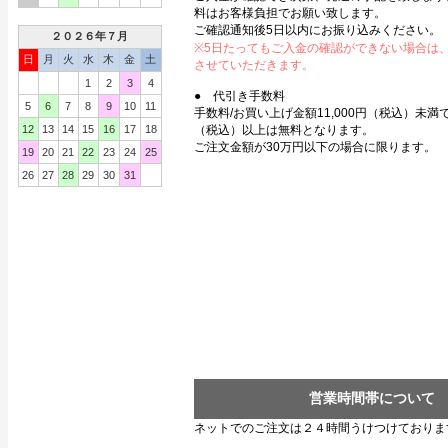
料はお客様負担でお願い致します。
ご確認通知後5日以内にお振り込みください。
２０２６年７月
※5日たってもご入金の確認ができない場合は
日
月
火
水
木
金
土
させていただきます。
1
2
3
4
● 代引き手数料
5
6
7
8
9
10
11
手数料/お買い上げ金額11,000円（税込）未満で3
12
13
14
15
16
17
18
（税込）以上は無料となります。
ご注文金額が30万円以下の場合に限ります。
19
20
21
22
23
24
25
26
27
28
29
30
31
営業時間帯について
ネットでのご注文は２４時間うけつけておりま