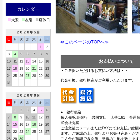
カレンダー
■
■
■
大安
友引
店休日
２０２６年５月
日
月
火
水
木
金
土
≪このページのTOPへ≫
1
2
3
4
5
6
7
8
9
お支払いについて
10
11
12
13
14
15
16
17
18
19
20
21
22
23
・ご選択いただけるお支払い方法は・・・
24
25
26
27
28
29
30
代金引換、銀行振込がご利用いただけます。
31
２０２６年６月
日
月
火
水
木
金
土
1
2
3
4
5
6
● 銀行振込
7
8
9
10
11
12
13
振込先/広島銀行 岩国支店 店番:161 普通預金
式会社丸富
14
15
16
17
18
19
20
ご注文後にメールまたはFAXにてお支払い総額
21
22
23
24
25
26
27
ます。ご確認の上、銀行よりお振り込みくださ
ご入金が確認でき次第、発送の手配を致します
28
29
30