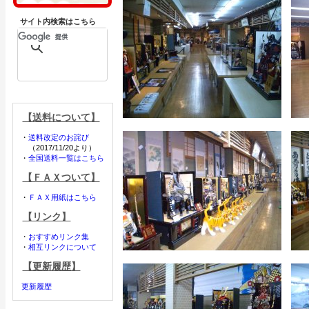
サイト内検索はこちら
【送料について】
・
送料改定のお詫び
（2017/11/20より）
・
全国送料一覧はこちら
【ＦＡＸついて】
・
ＦＡＸ用紙はこちら
【リンク】
・
おすすめリンク集
・
相互リンクについて
【更新履歴】
更新履歴