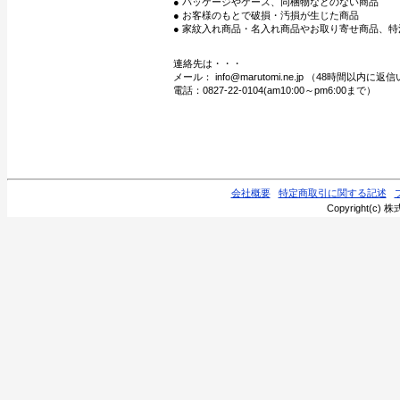
● パッケージやケース、同梱物などのない商品
● お客様のもとで破損・汚損が生じた商品
● 家紋入れ商品・名入れ商品やお取り寄せ商品、特
連絡先は・・・
メール： info@marutomi.ne.jp （48時間以内
電話：0827-22-0104(am10:00～pm6:00まで）
会社概要
特定商取引に関する記述
Copyright(c) 株