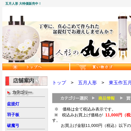
五月人形 大特価販売中！
トップ
>
五月人形
>
東玉作五
盆提灯
※ 価格は全て税込み表示です。
羽子板
※ 税込みお買上げ価格が
11,000
す。
破魔弓
お買上げ金額11,000円（税込）以