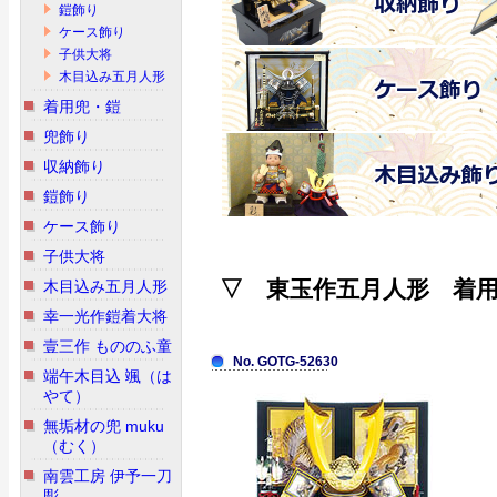
鎧飾り
ケース飾り
子供大将
木目込み五月人形
着用兜・鎧
兜飾り
収納飾り
鎧飾り
ケース飾り
子供大将
▽ 東玉作五月人形 着
木目込み五月人形
幸一光作鎧着大将
壹三作 もののふ童
No. GOTG-52630
端午木目込 颯（は
やて）
無垢材の兜 muku
（むく）
南雲工房 伊予一刀
彫