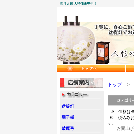
五月人形 大特価販売中！
トップ
盆提灯
※ 価格は
羽子板
※ 税込み
す。
破魔弓
お買上げ