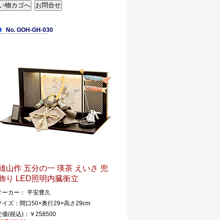
No. GOH-GH-030
雄山作 五分の一 瑛茶 えいさ 兜
飾り LED照明内臓衝立
メーカー： 平安豊久
サイズ：間口50×奥行29×高さ29cm
定価(税込)：￥258500