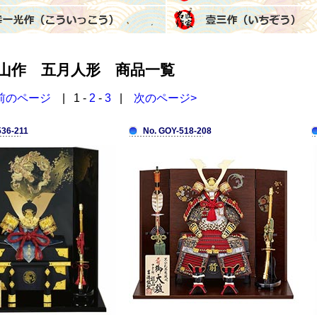
山作 五月人形 商品一覧
前のページ
| 1 -
2
-
3
|
次のページ>
536-211
No. GOY-518-208