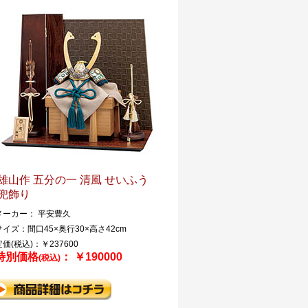
雄山作 五分の一 清風 せいふう
兜飾り
メーカー： 平安豊久
サイズ：間口45×奥行30×高さ42cm
定価(税込)：￥237600
特別価格
： ￥190000
(税込)