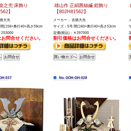
龍之兜 床飾り
雄山作 正絹茜絲縅 鎧飾り
3562】
【802H81562】
吉徳大光
メーカー： 吉徳大光
間口58×奥行40×高さ59cm
サイズ：5号 間口60×奥行40×高さ53cm
253000
定価(税込)：￥297000
はお問合せください。
割引価格はお問合せください。
GH-037
No. GOH-GH-028