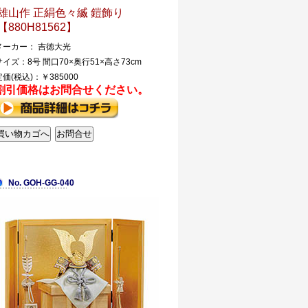
雄山作 正絹色々縅 鎧飾り
【880H81562】
メーカー： 吉徳大光
サイズ：8号 間口70×奥行51×高さ73cm
定価(税込)：￥385000
割引価格はお問合せください。
No. GOH-GG-040