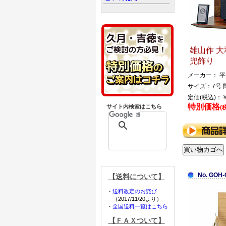
雄山作 大
兜飾り
メーカー： 
サイズ：7号 間
定価(税込)：￥
特別価格
サイト内検索はこちら
(
No. GOH-
【送料について】
・
送料改定のお詫び
（2017/11/20より）
・
全国送料一覧はこちら
【ＦＡＸついて】