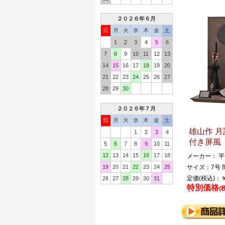
２０２６年６月
日
月
火
水
木
金
土
1
2
3
4
5
6
7
8
9
10
11
12
13
14
15
16
17
18
19
20
21
22
23
24
25
26
27
28
29
30
２０２６年７月
日
月
火
水
木
金
土
雄山作 月
1
2
3
4
付き屏風
5
6
7
8
9
10
11
12
13
14
15
16
17
18
メーカー： 
19
20
21
22
23
24
25
サイズ：7号 間
定価(税込)：￥
26
27
28
29
30
31
特別価格
(