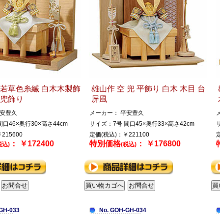
 若草色糸縅 白木木製飾
雄山作 空 兜 平飾り 白木 木目 台
 兜飾り
屏風
平安豊久
メーカー： 平安豊久
口46×奥行30×高さ44cm
サイズ：7号 間口45×奥行33×高さ42cm
215600
定価(税込)：￥221100
： ￥172400
特別価格
： ￥176800
税込)
(税込)
GH-033
No. GOH-GH-034