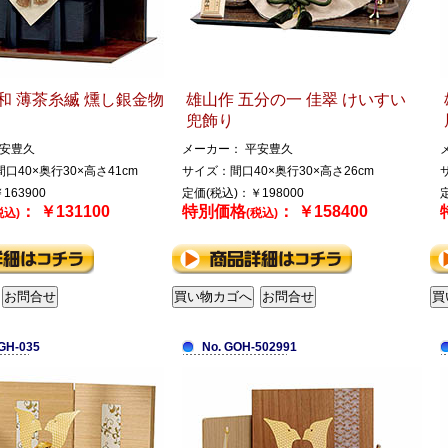
和 薄茶糸縅 燻し銀金物
雄山作 五分の一 佳翠 けいすい
兜飾り
平安豊久
メーカー： 平安豊久
口40×奥行30×高さ41cm
サイズ：間口40×奥行30×高さ26cm
163900
定価(税込)：￥198000
： ￥131100
特別価格
： ￥158400
税込)
(税込)
GH-035
No. GOH-502991