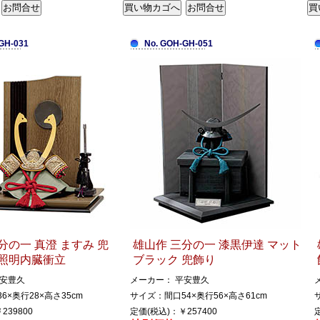
GH-031
No. GOH-GH-051
分の一 真澄 ますみ 兜
雄山作 三分の一 漆黒伊達 マット
D照明内臓衝立
ブラック 兜飾り
平安豊久
メーカー： 平安豊久
6×奥行28×高さ35cm
サイズ：間口54×奥行56×高さ61cm
239800
定価(税込)：￥257400