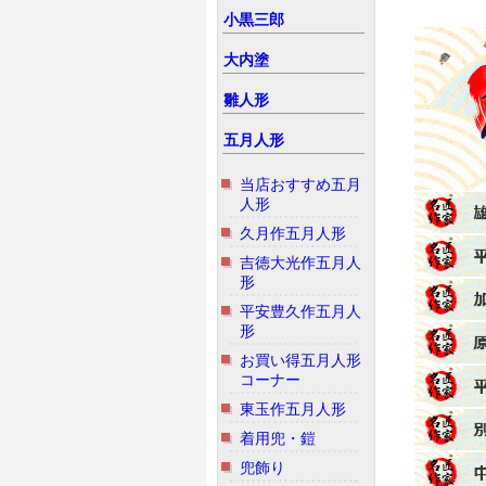
小黒三郎
大内塗
雛人形
五月人形
当店おすすめ五月
人形
久月作五月人形
吉徳大光作五月人
形
平安豊久作五月人
形
お買い得五月人形
コーナー
東玉作五月人形
着用兜・鎧
兜飾り