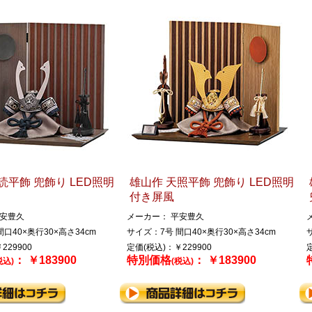
読平飾 兜飾り LED照明
雄山作 天照平飾 兜飾り LED照明
付き屏風
平安豊久
メーカー： 平安豊久
口40×奥行30×高さ34cm
サイズ：7号 間口40×奥行30×高さ34cm
229900
定価(税込)：￥229900
： ￥183900
特別価格
： ￥183900
税込)
(税込)