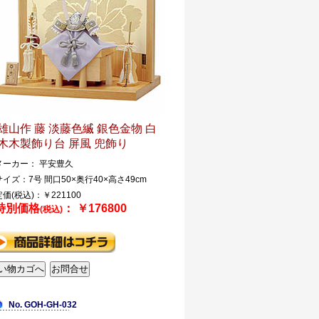
雄山作 藤 淡藤色縅 銀色金物 白
木木製飾り台 屏風 兜飾り
メーカー： 平安豊久
サイズ：7号 間口50×奥行40×高さ49cm
定価(税込)：￥221100
特別価格
： ￥176800
(税込)
No. GOH-GH-032