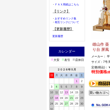
・
ＦＡＸ用紙はこちら
【リンク】
・
おすすめリンク集
・
相互リンクについて
【更新履歴】
更新履歴
雄山作 葵
り台 屏風
カレンダー
メーカー： 
■
■
■
大安
友引
店休日
サイズ：7号 間
定価(税込)：￥
２０２６年５月
特別価格
(
日
月
火
水
木
金
土
1
2
3
4
5
6
7
8
9
10
11
12
13
14
15
16
17
18
19
20
21
22
23
24
25
26
27
28
29
30
No. GOH-
31