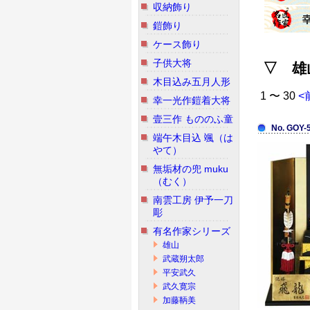
収納飾り
鎧飾り
ケース飾り
子供大将
▽ 雄
木目込み五月人形
1 〜 30
<
幸一光作鎧着大将
壹三作 もののふ童
No. GOY-
端午木目込 颯（は
やて）
無垢材の兜 muku
（むく）
南雲工房 伊予一刀
彫
有名作家シリーズ
雄山
武蔵朔太郎
平安武久
武久寛宗
加藤鞆美