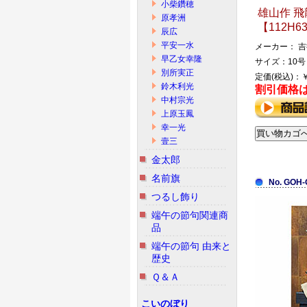
小柴鑽穂
雄山作 飛
原孝洲
【112H6
辰広
平安一水
メーカー： 
早乙女幸隆
サイズ：10号 
別所実正
定価(税込)：￥
鈴木利光
割引価格
中村宗光
上原玉鳳
幸一光
壹三
金太郎
名前旗
No. GOH-
つるし飾り
端午の節句関連商
品
端午の節句 由来と
歴史
Ｑ＆Ａ
こいのぼり