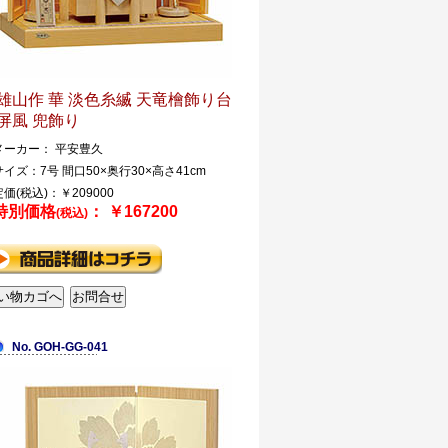
雄山作 華 淡色糸縅 天竜檜飾り台
屏風 兜飾り
メーカー： 平安豊久
サイズ：7号 間口50×奥行30×高さ41cm
定価(税込)：￥209000
特別価格
： ￥167200
(税込)
No. GOH-GG-041