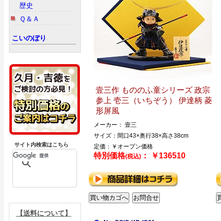
歴史
Ｑ＆Ａ
こいのぼり
壹三作 もののふ童シリーズ 政宗
参上 壱三（いちぞう） 伊達柄 菱
形屏風
メーカー： 壹三
サイズ：間口43×奥行38×高さ38cm
サイト内検索はこちら
定価：￥オープン価格
特別価格
： ￥136510
(税込)
【送料について】