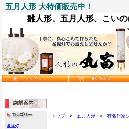
五月人形 大特価販売中！
雛人形、五月人形、こいのぼ
トップ
>
五月人形
>
有名作家
盆提灯