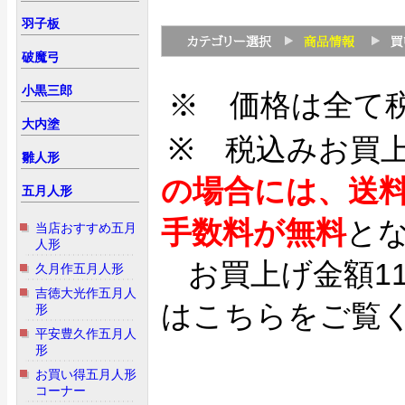
羽子板
破魔弓
小黒三郎
※ 価格は全て
大内塗
※ 税込みお買
雛人形
の場合には、送
五月人形
手数料が無料
と
当店おすすめ五月
人形
お買上げ金額1
久月作五月人形
吉徳大光作五月人
はこちらをご覧
形
平安豊久作五月人
形
お買い得五月人形
コーナー