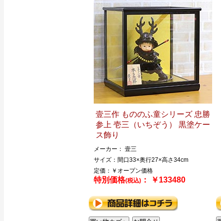
壹三作 もののふ童シリーズ 忠勝
参上 壱三（いちぞう） 黒塗ケー
ス飾り
メーカー： 壹三
サイズ：間口33×奥行27×高さ34cm
定価：￥オープン価格
特別価格
： ￥133480
(税込)