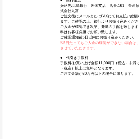
● 銀行振込
振込先/広島銀行 岩国支店 店番:161 普通預金
式会社丸富
ご注文後にメールまたはFAXにてお支払い総額
ます。ご確認の上、銀行よりお振り込みくださ
ご入金が確認でき次第、発送の手配を致します
料はお客様負担でお願い致します。
ご確認通知後5日以内にお振り込みください。
※5日たってもご入金の確認ができない場合は
させていただきます。
● 代引き手数料
手数料/お買い上げ金額11,000円（税込）未満で3
（税込）以上は無料となります。
ご注文金額が30万円以下の場合に限ります。