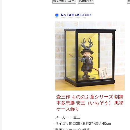
No. GOIC-KT-FC03
壹三作 もののふ童シリーズ 剣舞
本多忠勝 壱三（いちぞう） 黒塗
ケース飾り
メーカー： 壹三
サイズ：間口30×奥行27×高さ40cm