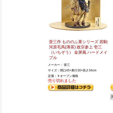
壹三作 もののふ童シリーズ 若駒
河原毛馬(薄茶) 政宗参上 壱三
（いちぞう） 金屏風 ハードメイ
プル
メーカー： 壹三
サイズ：間口45×奥行30×高さ34cm
定価：￥オープン価格
売り切れました