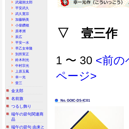
武蔵朔太郎
平安武久
武久寛宗
加藤鞆美
小柴鑽穂
▽ 壹三作
原孝洲
辰広
平安一水
早乙女幸隆
別所実正
1 〜 30
<前の
鈴木利光
中村宗光
上原玉鳳
ページ>
幸一光
壹三
金太郎
名前旗
No. GOIC-DS-IC01
つるし飾り
端午の節句関連商
品
端午の節句 由来と