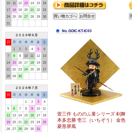
10
11
12
13
14
15
16
17
18
19
20
21
22
23
24
25
26
27
28
29
30
31
No. GOIC-KT-IC03
２０２６年６月
日
月
火
水
木
金
土
1
2
3
4
5
6
7
8
9
10
11
12
13
14
15
16
17
18
19
20
21
22
23
24
25
26
27
28
29
30
２０２６年７月
日
月
火
水
木
金
土
1
2
3
4
5
6
7
8
9
10
11
壹三作 もののふ童シリーズ 剣舞
12
13
14
15
16
17
18
本多忠勝 壱三（いちぞう） 金色
19
20
21
22
23
24
25
菱形屏風
26
27
28
29
30
31