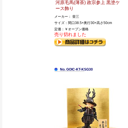
河原毛馬(薄茶) 政宗参上 黒塗ケ
ース飾り
メーカー： 壹三
サイズ：間口38.5×奥行30×高さ50cm
定価：￥オープン価格
売り切れました
No. GOIC-KT-KSG30