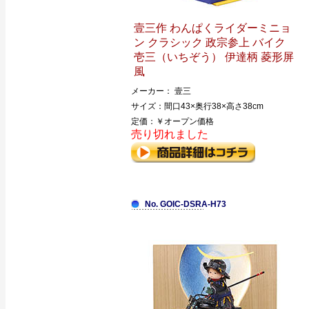
壹三作 わんぱくライダーミニョ
ン クラシック 政宗参上 バイク
壱三（いちぞう） 伊達柄 菱形屏
風
メーカー： 壹三
サイズ：間口43×奥行38×高さ38cm
定価：￥オープン価格
売り切れました
No. GOIC-DSRA-H73