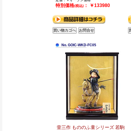
定価：￥オープン価格
特別価格
： ￥133980
(税込)
No. GOIC-WKD-FC05
壹三作 もののふ童シリーズ 若駒