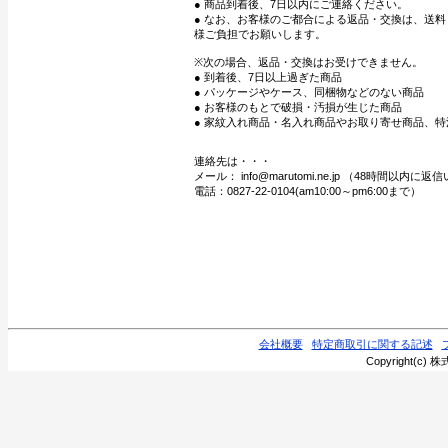
● 商品到着後、7日以内にご連絡ください。
● なお、お客様のご都合による返品・交換は、送
様ご負担でお願いします。
※次の場合、返品・交換はお受けできません。
● 到着後、7日以上過ぎた商品
● パッケージやケース、同梱物などのない商品
● お客様のもとで破損・汚損が生じた商品
● 家紋入れ商品・名入れ商品やお取り寄せ商品、特
連絡先は・・・
メール： info@marutomi.ne.jp （48時間以内
電話：0827-22-0104(am10:00～pm6:00まで）
会社概要
特定商取引に関する記述
Copyright(c) 株