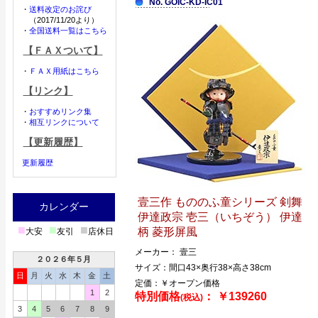
No. GOIC-KD-IC01
・
送料改定のお詫び
（2017/11/20より）
・
全国送料一覧はこちら
【ＦＡＸついて】
・
ＦＡＸ用紙はこちら
【リンク】
・
おすすめリンク集
・
相互リンクについて
【更新履歴】
更新履歴
壹三作 もののふ童シリーズ 剣舞
カレンダー
伊達政宗 壱三（いちぞう） 伊達
■
■
■
柄 菱形屏風
大安
友引
店休日
メーカー： 壹三
２０２６年５月
サイズ：間口43×奥行38×高さ38cm
日
月
火
水
木
金
土
定価：￥オープン価格
1
2
特別価格
： ￥139260
(税込)
3
4
5
6
7
8
9