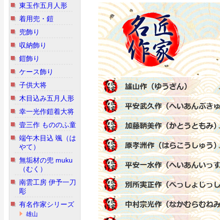
東玉作五月人形
着用兜・鎧
兜飾り
収納飾り
鎧飾り
ケース飾り
子供大将
木目込み五月人形
幸一光作鎧着大将
壹三作 もののふ童
端午木目込 颯（は
やて）
無垢材の兜 muku
（むく）
南雲工房 伊予一刀
彫
有名作家シリーズ
雄山