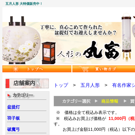
五月人形 大特価販売中！
トップ
>
五月人形
>
有名作家
盆提灯
※ 価格は全て税込み表示です。
羽子板
※ 税込みお買上げ価格が
11,000
す。
破魔弓
お買上げ金額11,000円（税込）以