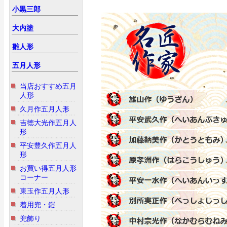
小黒三郎
大内塗
雛人形
五月人形
当店おすすめ五月
人形
久月作五月人形
吉徳大光作五月人
形
平安豊久作五月人
形
お買い得五月人形
コーナー
東玉作五月人形
着用兜・鎧
兜飾り