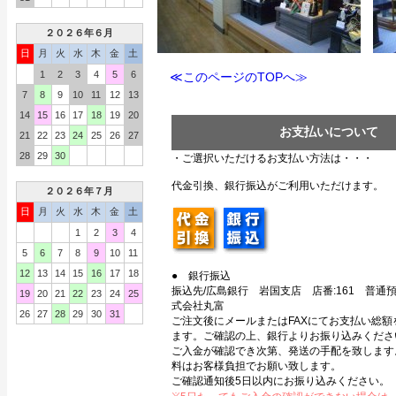
２０２６年６月
日
月
火
水
木
金
土
1
2
3
4
5
6
≪このページのTOPへ≫
7
8
9
10
11
12
13
14
15
16
17
18
19
20
お支払いについて
21
22
23
24
25
26
27
28
29
30
・ご選択いただけるお支払い方法は・・・
代金引換、銀行振込がご利用いただけます。
２０２６年７月
日
月
火
水
木
金
土
1
2
3
4
5
6
7
8
9
10
11
12
13
14
15
16
17
18
● 銀行振込
振込先/広島銀行 岩国支店 店番:161 普通預金
19
20
21
22
23
24
25
式会社丸富
26
27
28
29
30
31
ご注文後にメールまたはFAXにてお支払い総額
ます。ご確認の上、銀行よりお振り込みくださ
ご入金が確認でき次第、発送の手配を致します
料はお客様負担でお願い致します。
ご確認通知後5日以内にお振り込みください。