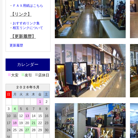
・
ＦＡＸ用紙はこちら
【リンク】
・
おすすめリンク集
・
相互リンクについて
【更新履歴】
更新履歴
カレンダー
■
■
■
大安
友引
店休日
２０２６年５月
日
月
火
水
木
金
土
1
2
3
4
5
6
7
8
9
10
11
12
13
14
15
16
17
18
19
20
21
22
23
24
25
26
27
28
29
30
31