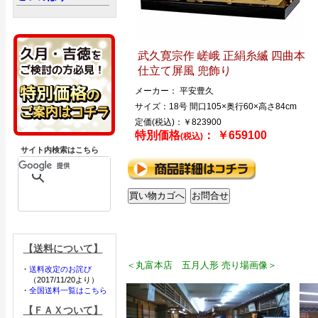
武久寛宗作 嵯峨 正絹糸縅 四曲本
仕立て屏風 兜飾り
メーカー： 平安豊久
サイズ：18号 間口105×奥行60×高さ84cm
定価(税込)：￥823900
特別価格
： ￥659100
(税込)
サイト内検索はこちら
【送料について】
＜丸富本店 五月人形 売り場画像＞
・
送料改定のお詫び
（2017/11/20より）
・
全国送料一覧はこちら
【ＦＡＸついて】