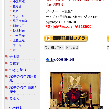
小柴鑽穂
縅 兜飾り
原孝洲
辰広
メーカー： 平安豊久
平安一水
サイズ：8号 間口63×奥行40×高さ51cm
早乙女幸隆
定価(税込)：￥398200
別所実正
特別価格
： ￥318500
(税込)
鈴木利光
中村宗光
上原玉鳳
幸一光
壹三
金太郎
No. GOH-GH-148
名前旗
つるし飾り
端午の節句関連商
品
端午の節句 由来と
歴史
Ｑ＆Ａ
こいのぼり