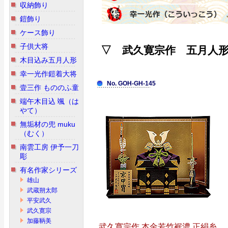
収納飾り
鎧飾り
ケース飾り
子供大将
▽ 武久寛宗作 五月人
木目込み五月人形
幸一光作鎧着大将
No. GOH-GH-145
壹三作 もののふ童
端午木目込 颯（は
やて）
無垢材の兜 muku
（むく）
南雲工房 伊予一刀
彫
有名作家シリーズ
雄山
武蔵朔太郎
平安武久
武久寛宗
加藤鞆美
武久寛宗作 本金若竹裾濃 正絹糸