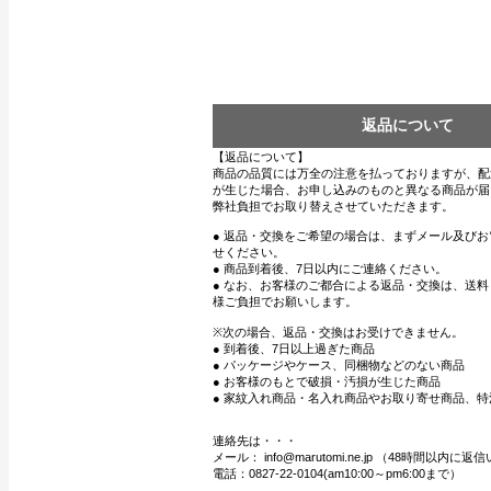
返品について
【返品について】
商品の品質には万全の注意を払っておりますが、配
が生じた場合、お申し込みのものと異なる商品が届
弊社負担でお取り替えさせていただきます。
● 返品・交換をご希望の場合は、まずメール及び
せください。
● 商品到着後、7日以内にご連絡ください。
● なお、お客様のご都合による返品・交換は、送
様ご負担でお願いします。
※次の場合、返品・交換はお受けできません。
● 到着後、7日以上過ぎた商品
● パッケージやケース、同梱物などのない商品
● お客様のもとで破損・汚損が生じた商品
● 家紋入れ商品・名入れ商品やお取り寄せ商品、特
連絡先は・・・
メール： info@marutomi.ne.jp （48時間以内
電話：0827-22-0104(am10:00～pm6:00まで）