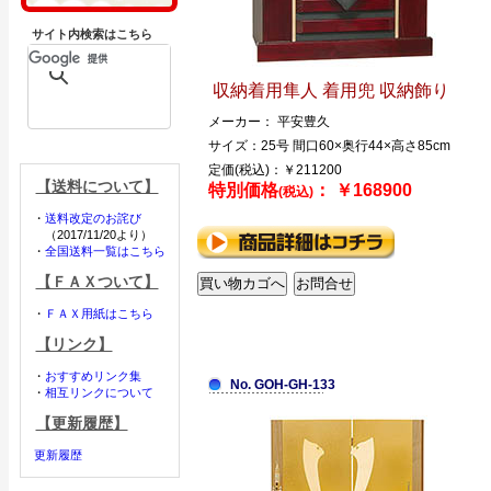
サイト内検索はこちら
収納着用隼人 着用兜 収納飾り
メーカー： 平安豊久
サイズ：25号 間口60×奥行44×高さ85cm
定価(税込)：￥211200
【送料について】
特別価格
： ￥168900
(税込)
・
送料改定のお詫び
（2017/11/20より）
・
全国送料一覧はこちら
【ＦＡＸついて】
・
ＦＡＸ用紙はこちら
【リンク】
・
おすすめリンク集
No. GOH-GH-133
・
相互リンクについて
【更新履歴】
更新履歴