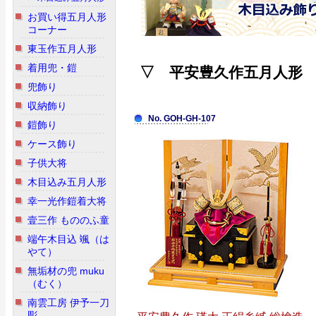
お買い得五月人形
コーナー
東玉作五月人形
着用兜・鎧
▽ 平安豊久作五月人形
兜飾り
収納飾り
No. GOH-GH-107
鎧飾り
ケース飾り
子供大将
木目込み五月人形
幸一光作鎧着大将
壹三作 もののふ童
端午木目込 颯（は
やて）
無垢材の兜 muku
（むく）
南雲工房 伊予一刀
彫