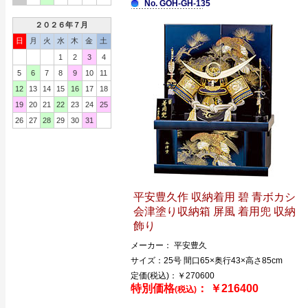
No. GOH-GH-135
２０２６年７月
日
月
火
水
木
金
土
1
2
3
4
5
6
7
8
9
10
11
12
13
14
15
16
17
18
19
20
21
22
23
24
25
26
27
28
29
30
31
平安豊久作 収納着用 碧 青ボカシ
会津塗り収納箱 屏風 着用兜 収納
飾り
メーカー： 平安豊久
サイズ：25号 間口65×奥行43×高さ85cm
定価(税込)：￥270600
特別価格
： ￥216400
(税込)