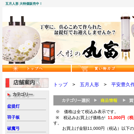
五月人形 大特価販売中！
トップ
>
五月人形
>
平安豊久
盆提灯
※ 価格は全て税込み表示です。
羽子板
※ 税込みお買上げ価格が
11,000
す。
破魔弓
お買上げ金額11,000円（税込）以