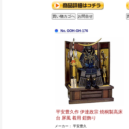
No. GOH-GH-176
平安豊久作 伊達政宗 焼桐製高床
台 屏風 着用 鎧飾り
メーカー： 平安豊久