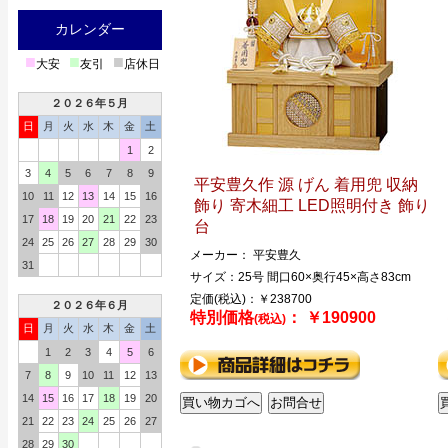
カレンダー
■
■
■
大安
友引
店休日
２０２６年５月
日
月
火
水
木
金
土
1
2
3
4
5
6
7
8
9
平安豊久作 源 げん 着用兜 収納
10
11
12
13
14
15
16
飾り 寄木細工 LED照明付き 飾り
17
18
19
20
21
22
23
台
24
25
26
27
28
29
30
メーカー： 平安豊久
31
サイズ：25号 間口60×奥行45×高さ83cm
定価(税込)：￥238700
２０２６年６月
特別価格
： ￥190900
(税込)
日
月
火
水
木
金
土
1
2
3
4
5
6
7
8
9
10
11
12
13
14
15
16
17
18
19
20
21
22
23
24
25
26
27
28
29
30