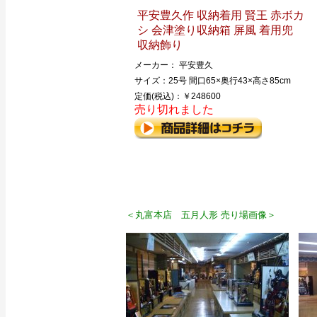
平安豊久作 収納着用 賢王 赤ボカ
シ 会津塗り収納箱 屏風 着用兜
収納飾り
メーカー： 平安豊久
サイズ：25号 間口65×奥行43×高さ85cm
定価(税込)：￥248600
売り切れました
＜丸富本店 五月人形 売り場画像＞