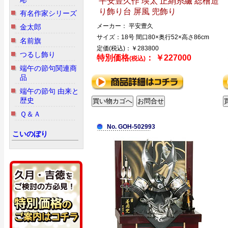
平安豊久作 瑛太 正絹糸縅 総檜造
り飾り台 屏風 兜飾り
有名作家シリーズ
メーカー： 平安豊久
金太郎
サイズ：18号 間口80×奥行52×高さ86cm
名前旗
定価(税込)：￥283800
つるし飾り
特別価格
： ￥227000
(税込)
端午の節句関連商
品
端午の節句 由来と
歴史
Ｑ＆Ａ
No. GOH-502993
こいのぼり