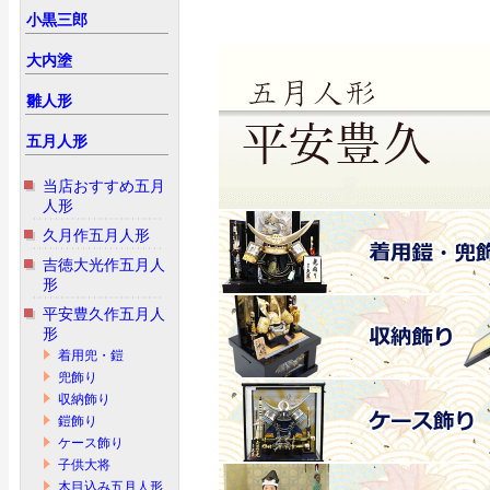
小黒三郎
大内塗
雛人形
五月人形
当店おすすめ五月
人形
久月作五月人形
吉徳大光作五月人
形
平安豊久作五月人
形
着用兜・鎧
兜飾り
収納飾り
鎧飾り
ケース飾り
子供大将
木目込み五月人形