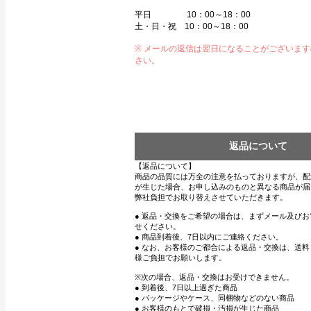
平日 10：00～18：00
土・日・祝 10：00～18：00
※ メールの返信は翌日になることがございま
さい。
返品について
【返品について】
商品の品質には万全の注意を払っておりますが、配
が生じた場合、お申し込みのものと異なる商品が届
弊社負担でお取り替えさせていただきます。
● 返品・交換をご希望の場合は、まずメール及び
せください。
● 商品到着後、7日以内にご連絡ください。
● なお、お客様のご都合による返品・交換は、送
様ご負担でお願いします。
※次の場合、返品・交換はお受けできません。
● 到着後、7日以上過ぎた商品
● パッケージやケース、同梱物などのない商品
● お客様のもとで破損・汚損が生じた商品