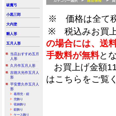
破魔弓
小黒三郎
※ 価格は全て
大内塗
※ 税込みお買
雛人形
の場合には、送
五月人形
手数料が無料
と
当店おすすめ五月
人形
お買上げ金額1
久月作五月人形
吉徳大光作五月人
はこちらをご覧
形
平安豊久作五月人
形
着用兜・鎧
兜飾り
収納飾り
鎧飾り
ケース飾り