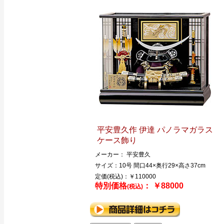
平安豊久作 伊達 パノラマガラス
ケース飾り
メーカー： 平安豊久
サイズ：10号 間口44×奥行29×高さ37cm
定価(税込)：￥110000
特別価格
： ￥88000
(税込)