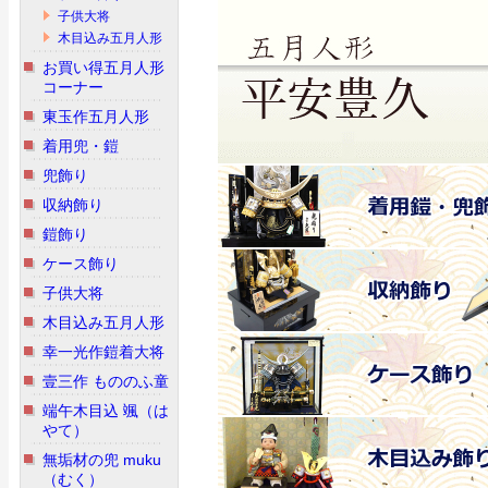
子供大将
木目込み五月人形
お買い得五月人形
コーナー
東玉作五月人形
着用兜・鎧
兜飾り
収納飾り
鎧飾り
ケース飾り
子供大将
木目込み五月人形
幸一光作鎧着大将
壹三作 もののふ童
端午木目込 颯（は
やて）
無垢材の兜 muku
（むく）