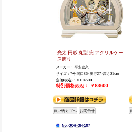
亮太 円形 丸型 兜 アクリルケー
ス飾り
メーカー： 平安豊久
サイズ：7号 間口36×奥行27×高さ31cm
定価(税込)：￥104500
特別価格
： ￥83600
(税込)
No. GOH-GH-187