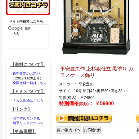
サイト内検索はこちら
【送料について】
平安豊久作 上杉銀仕立 黒塗り ガ
・
送料改定のお詫び
ラスケース飾り
（2017/11/20より）
・
全国送料一覧はこちら
メーカー： 平安豊久
サイズ：10号 間口42×奥行30×高さ38cm
【ＦＡＸついて】
定価(税込)：￥74800
・
ＦＡＸ用紙はこちら
特別価格
： ￥59800
(税込)
【リンク】
・
おすすめリンク集
・
相互リンクについて
【更新履歴】