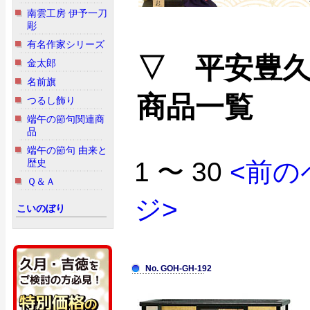
南雲工房 伊予一刀
彫
有名作家シリーズ
▽ 平安豊
金太郎
名前旗
商品一覧
つるし飾り
端午の節句関連商
品
端午の節句 由来と
歴史
1 〜 30
<前の
Ｑ＆Ａ
ジ>
こいのぼり
No. GOH-GH-192