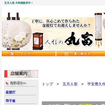
五月人形 大特価販売中！
トップ
>
五月人形
>
平安豊久
盆提灯
羽子板