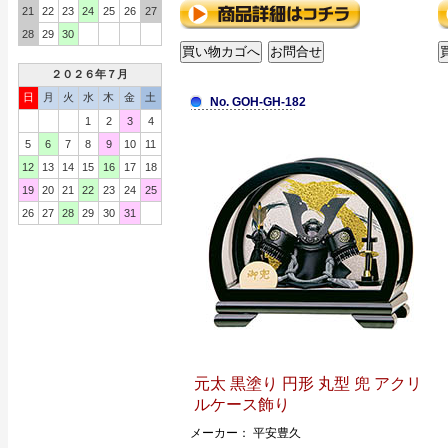
21
22
23
24
25
26
27
28
29
30
２０２６年７月
日
月
火
水
木
金
土
No. GOH-GH-182
1
2
3
4
5
6
7
8
9
10
11
12
13
14
15
16
17
18
19
20
21
22
23
24
25
26
27
28
29
30
31
元太 黒塗り 円形 丸型 兜 アクリ
ルケース飾り
メーカー： 平安豊久