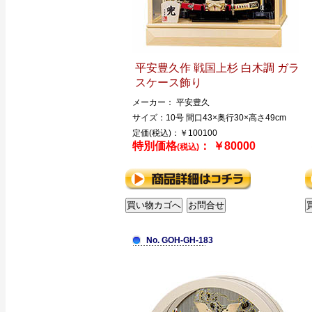
平安豊久作 戦国上杉 白木調 ガラ
スケース飾り
メーカー： 平安豊久
サイズ：10号 間口43×奥行30×高さ49cm
定価(税込)：￥100100
特別価格
： ￥80000
(税込)
No. GOH-GH-183