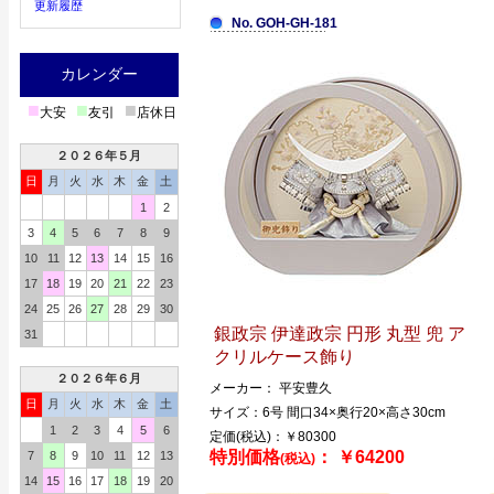
更新履歴
No. GOH-GH-181
カレンダー
■
■
■
大安
友引
店休日
２０２６年５月
日
月
火
水
木
金
土
1
2
3
4
5
6
7
8
9
10
11
12
13
14
15
16
17
18
19
20
21
22
23
24
25
26
27
28
29
30
銀政宗 伊達政宗 円形 丸型 兜 ア
31
クリルケース飾り
２０２６年６月
メーカー： 平安豊久
日
月
火
水
木
金
土
サイズ：6号 間口34×奥行20×高さ30cm
1
2
3
4
5
6
定価(税込)：￥80300
特別価格
： ￥64200
7
8
9
10
11
12
13
(税込)
14
15
16
17
18
19
20