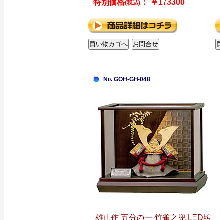
特別価格
： ￥173300
(税込)
No. GOH-GH-048
雄山作 五分の一 竹雀之兜 LED照