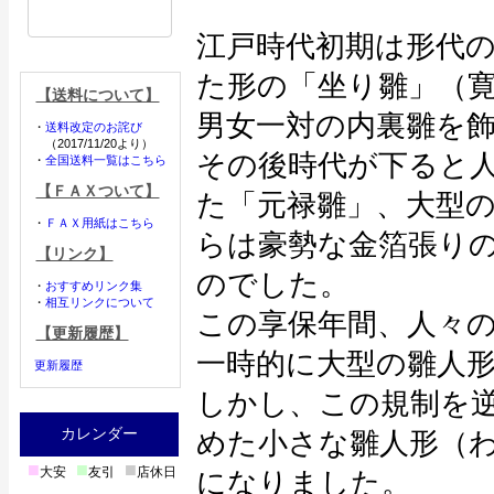
江戸時代初期は形代
た形の「坐り雛」（
【送料について】
男女一対の内裏雛を
・
送料改定のお詫び
（2017/11/20より）
その後時代が下ると
・
全国送料一覧はこちら
【ＦＡＸついて】
た「元禄雛」、大型
・
ＦＡＸ用紙はこちら
らは豪勢な金箔張り
【リンク】
のでした。
・
おすすめリンク集
・
相互リンクについて
この享保年間、人々
【更新履歴】
一時的に大型の雛人
更新履歴
しかし、この規制を
カレンダー
めた小さな雛人形（
■
■
■
大安
友引
店休日
になりました。