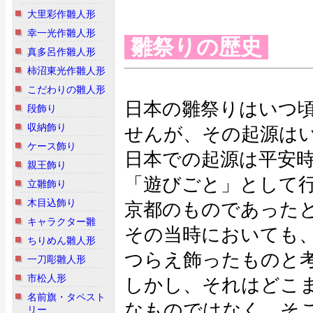
大里彩作雛人形
幸一光作雛人形
雛祭りの歴史
真多呂作雛人形
柿沼東光作雛人形
こだわりの雛人形
日本の雛祭りはいつ
段飾り
収納飾り
せんが、その起源は
ケース飾り
日本での起源は平安
親王飾り
「遊びごと」として
立雛飾り
木目込飾り
京都のものであった
キャラクター雛
その当時においても
ちりめん雛人形
つらえ飾ったものと
一刀彫雛人形
市松人形
しかし、それはどこ
名前旗・タペスト
なものではなく、そ
リー