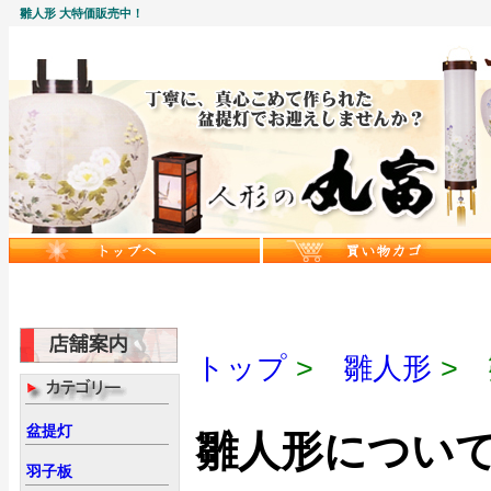
雛人形 大特価販売中！
トップ
>
雛人形
> 
盆提灯
雛人形につい
羽子板