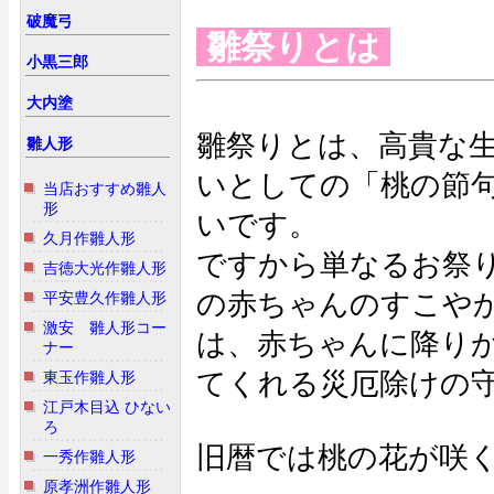
破魔弓
雛祭りとは
小黒三郎
大内塗
雛祭りとは、高貴な
雛人形
いとしての「桃の節
当店おすすめ雛人
形
いです。
久月作雛人形
ですから単なるお祭
吉徳大光作雛人形
の赤ちゃんのすこや
平安豊久作雛人形
激安 雛人形コー
は、赤ちゃんに降り
ナー
てくれる災厄除けの
東玉作雛人形
江戸木目込 ひない
ろ
旧暦では桃の花が咲
一秀作雛人形
原孝洲作雛人形