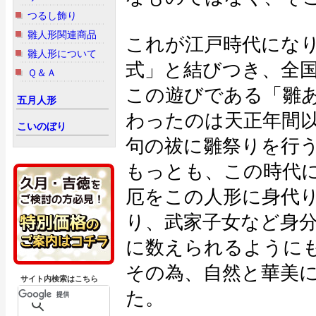
つるし飾り
雛人形関連商品
これが江戸時代にな
雛人形について
式」と結びつき、全
Ｑ＆Ａ
この遊びである「雛
五月人形
わったのは天正年間
こいのぼり
句の祓に雛祭りを行
もっとも、この時代
厄をこの人形に身代
り、武家子女など身
に数えられるように
その為、自然と華美
サイト内検索はこちら
た。