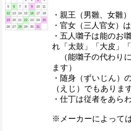
5
6
7
8
9
10
11
・親王（男雛、女雛
12
13
14
15
16
17
18
19
20
21
22
23
24
25
・官女（三人官女）
26
27
28
29
30
31
・五人囃子は能のお
れ「太鼓」「大皮」
（能囃子の代わりに
ます）
・随身（ずいじん）
（えじ）でもありま
・仕丁は従者をあらわ
※メーカーによって