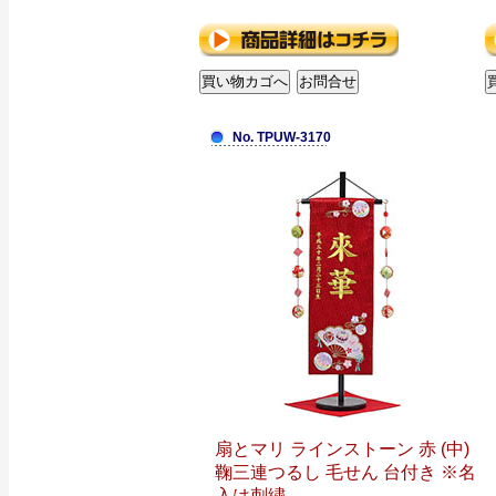
No. TPUW-3170
扇とマリ ラインストーン 赤 (中)
鞠三連つるし 毛せん 台付き ※名
入は刺繍