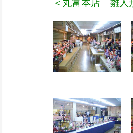
＜丸富本店 雛人