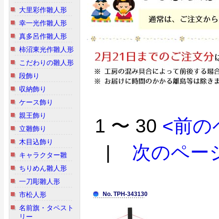
大里彩作雛人形
幸一光作雛人形
真多呂作雛人形
柿沼東光作雛人形
こだわりの雛人形
段飾り
収納飾り
ケース飾り
親王飾り
1 〜 30
<前の
立雛飾り
木目込飾り
|
次のペー
キャラクター雛
ちりめん雛人形
一刀彫雛人形
市松人形
No. TPH-343130
名前旗・タペスト
リー