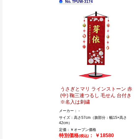
No. TPUW-3174
うさぎとマリ ラインストーン 赤
(中) 鞠三連つるし 毛せん 台付き
※名入は刺繍
メーカー： -
サイズ：高さ57cm（旗部分：幅15×高さ
42cm）
定価：￥オープン価格
特別価格
： ￥18580
(税込)