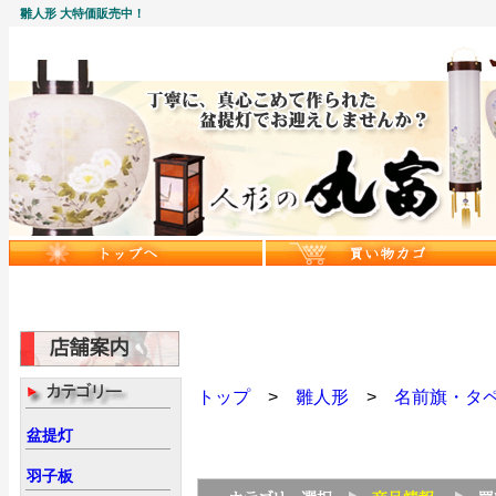
雛人形 大特価販売中！
トップ
>
雛人形
>
名前旗・タ
盆提灯
羽子板