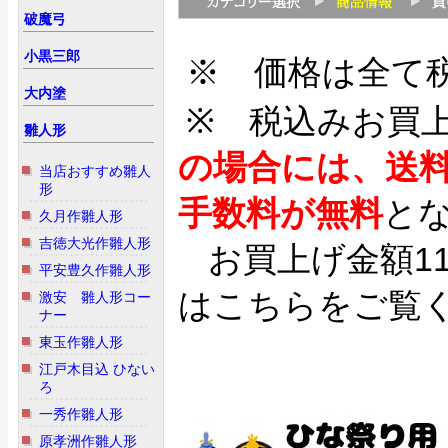
破魔弓
小黒三郎
※ 価格は全て
大内塗
※ 税込みお買
雛人形
の場合には、送
当店おすすめ雛人
形
手数料が無料
と
久月作雛人形
吉徳大光作雛人形
お買上げ金額1
平安豊久作雛人形
はこちらをご覧
激安 雛人形コー
ナー
東玉作雛人形
江戸木目込 ひない
ろ
一秀作雛人形
原孝洲作雛人形