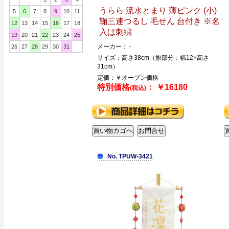
うらら 流水とまり 薄ピンク (小)
5
6
7
8
9
10
11
鞠三連つるし 毛せん 台付き ※名
12
13
14
15
16
17
18
入は刺繍
19
20
21
22
23
24
25
メーカー： -
26
27
28
29
30
31
サイズ：高さ38cm（旗部分：幅12×高さ
31cm）
定価：￥オープン価格
特別価格
： ￥16180
(税込)
No. TPUW-3421