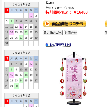
31cm）
２０２６年５月
定価：￥オープン価格
日
月
火
水
木
金
土
特別価格
： ￥16480
(税込)
1
2
3
4
5
6
7
8
9
10
11
12
13
14
15
16
17
18
19
20
21
22
23
24
25
26
27
28
29
30
31
No. TPUW-3343
２０２６年６月
日
月
火
水
木
金
土
1
2
3
4
5
6
7
8
9
10
11
12
13
14
15
16
17
18
19
20
21
22
23
24
25
26
27
28
29
30
２０２６年７月
日
月
火
水
木
金
土
1
2
3
4