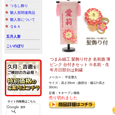
つるし飾り
雛人形関連商品
雛人形について
Ｑ＆Ａ
五月人形
こいのぼり
つまみ細工 髪飾り付き 名前旗 薄
ピンク 台付きセット ※名前・生
年月日部分は刺繍
メーカー： 平安豊久
サイズ：高さ39cm（旗部分：幅12×高さ
30cm）
定価：￥オープン価格
売り切れました
サイト内検索はこちら