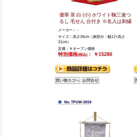
優華 茶 白 (小) ホワイト鞠三連つ
るし 毛せん 台付き ※名入は刺繍
メーカー： -
サイズ：高さ38cm（旗部分：幅12×高さ
31cm）
定価：￥オープン価格
特別価格
： ￥15280
(税込)
No. TPUW-3659