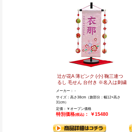
辻が花A 薄ピンク (小) 鞠三連つ
るし 毛せん 台付き ※名入は刺繍
メーカー： -
サイズ：高さ38cm（旗部分：幅12×高さ
31cm）
定価：￥オープン価格
特別価格
： ￥15480
(税込)