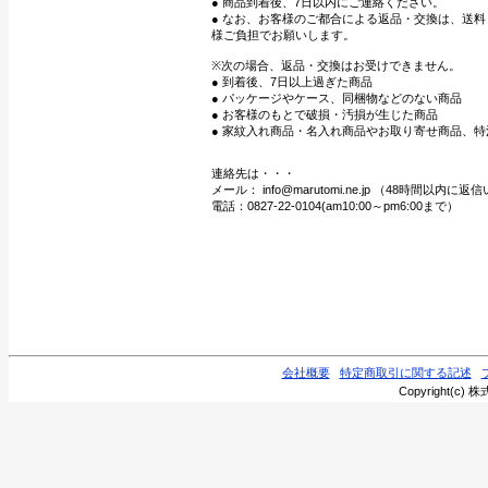
● 商品到着後、7日以内にご連絡ください。
● なお、お客様のご都合による返品・交換は、送
様ご負担でお願いします。
※次の場合、返品・交換はお受けできません。
● 到着後、7日以上過ぎた商品
● パッケージやケース、同梱物などのない商品
● お客様のもとで破損・汚損が生じた商品
● 家紋入れ商品・名入れ商品やお取り寄せ商品、特
連絡先は・・・
メール： info@marutomi.ne.jp （48時間以内
電話：0827-22-0104(am10:00～pm6:00まで）
会社概要
特定商取引に関する記述
Copyright(c) 株