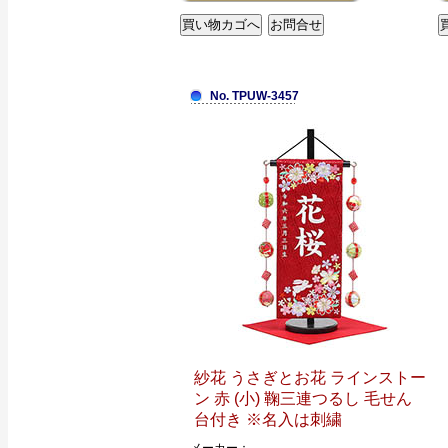
No. TPUW-3457
紗花 うさぎとお花 ラインストー
ン 赤 (小) 鞠三連つるし 毛せん
台付き ※名入は刺繍