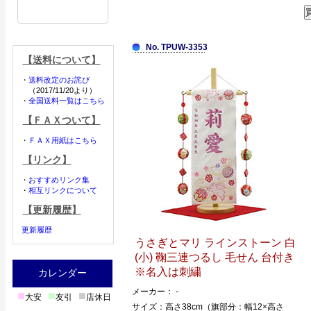
No. TPUW-3353
【送料について】
・
送料改定のお詫び
（2017/11/20より）
・
全国送料一覧はこちら
【ＦＡＸついて】
・
ＦＡＸ用紙はこちら
【リンク】
・
おすすめリンク集
・
相互リンクについて
【更新履歴】
更新履歴
うさぎとマリ ラインストーン 白
(小) 鞠三連つるし 毛せん 台付き
※名入は刺繍
カレンダー
メーカー： -
■
■
■
大安
友引
店休日
サイズ：高さ38cm（旗部分：幅12×高さ