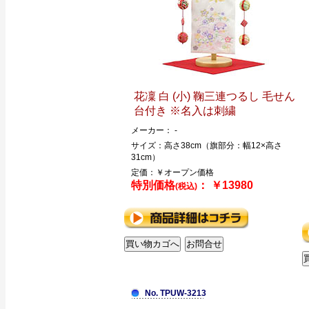
花凜 白 (小) 鞠三連つるし 毛せん
台付き ※名入は刺繍
メーカー： -
サイズ：高さ38cm（旗部分：幅12×高さ
31cm）
定価：￥オープン価格
特別価格
： ￥13980
(税込)
No. TPUW-3213