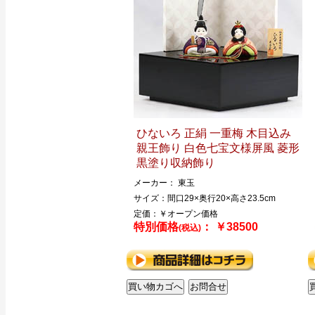
ひないろ 正絹 一重梅 木目込み
親王飾り 白色七宝文様屏風 菱形
黒塗り収納飾り
メーカー： 東玉
サイズ：間口29×奥行20×高さ23.5cm
定価：￥オープン価格
特別価格
： ￥38500
(税込)