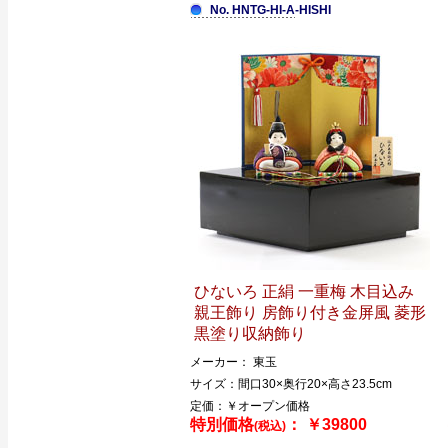
No. HNTG-HI-A-HISHI
ひないろ 正絹 一重梅 木目込み
親王飾り 房飾り付き金屏風 菱形
黒塗り収納飾り
メーカー： 東玉
サイズ：間口30×奥行20×高さ23.5cm
定価：￥オープン価格
特別価格
： ￥39800
(税込)