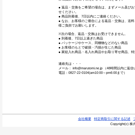
● 返品・交換をご希望の場合は、まずメール及び
せください。
● 商品到着後、7日以内にご連絡ください。
● なお、お客様のご都合による返品・交換は、送
様ご負担でお願いします。
※次の場合、返品・交換はお受けできません。
● 到着後、7日以上過ぎた商品
● パッケージやケース、同梱物などのない商品
● お客様のもとで破損・汚損が生じた商品
● 家紋入れ商品・名入れ商品やお取り寄せ商品、特
連絡先は・・・
メール： info@marutomi.ne.jp （48時間以内
電話：0827-22-0104(am10:00～pm6:00まで）
会社概要
特定商取引に関する記述
Copyright(c) 株