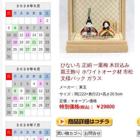
２０２６年５月
日
月
火
水
木
金
土
1
2
3
4
5
6
7
8
9
10
11
12
13
14
15
16
17
18
19
20
21
22
23
24
25
26
27
28
29
30
31
ひないろ 正絹 一重梅 木目込み
２０２６年６月
親王飾り ホワイトオーク材 市松
日
月
火
水
木
金
土
文様バック ガラス
1
2
3
4
5
6
メーカー： 東玉
7
8
9
10
11
12
13
サイズ：間口22×奥行21×高さ20.5cm
14
15
16
17
18
19
20
定価：￥オープン価格
21
22
23
24
25
26
27
特別価格
： ￥29800
(税込)
28
29
30
２０２６年７月
日
月
火
水
木
金
土
1
2
3
4