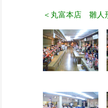
＜丸富本店 雛人