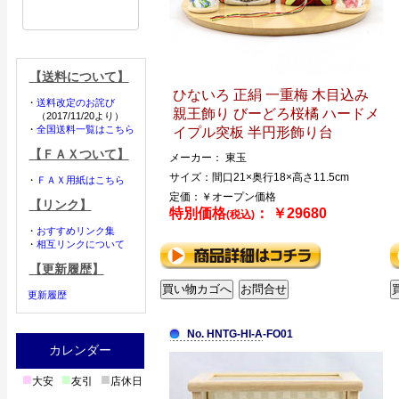
【送料について】
ひないろ 正絹 一重梅 木目込み
・
送料改定のお詫び
親王飾り びーどろ桜橘 ハードメ
（2017/11/20より）
・
全国送料一覧はこちら
イプル突板 半円形飾り台
【ＦＡＸついて】
メーカー： 東玉
サイズ：間口21×奥行18×高さ11.5cm
・
ＦＡＸ用紙はこちら
定価：￥オープン価格
【リンク】
特別価格
： ￥29680
(税込)
・
おすすめリンク集
・
相互リンクについて
【更新履歴】
更新履歴
No. HNTG-HI-A-FO01
カレンダー
■
■
■
大安
友引
店休日