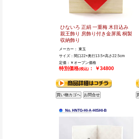
ひないろ 正絹 一重梅 木目込み
親王飾り 房飾り付き金屏風 桐製
収納飾り
メーカー： 東玉
サイズ：間口22×奥行13.5×高さ22.5cm
定価：￥オープン価格
特別価格
： ￥34800
(税込)
No. HNTG-HI-A-HISHI-B