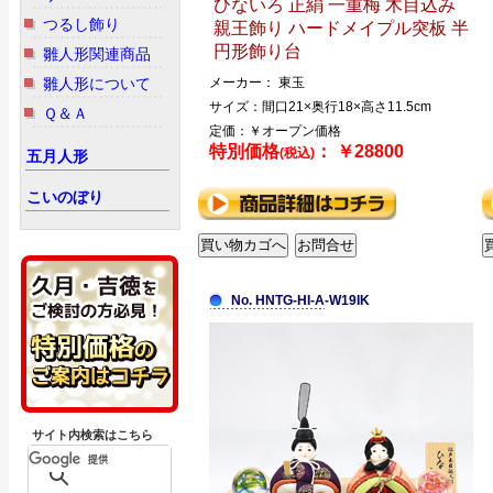
ひないろ 正絹 一重梅 木目込み
つるし飾り
親王飾り ハードメイプル突板 半
円形飾り台
雛人形関連商品
雛人形について
メーカー： 東玉
サイズ：間口21×奥行18×高さ11.5cm
Ｑ＆Ａ
定価：￥オープン価格
特別価格
： ￥28800
(税込)
五月人形
こいのぼり
No. HNTG-HI-A-W19IK
サイト内検索はこちら