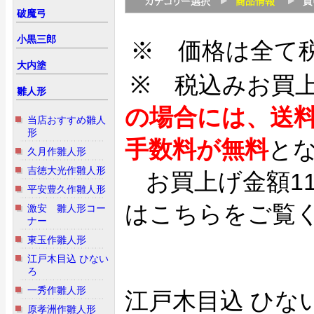
破魔弓
小黒三郎
※ 価格は全て
大内塗
※ 税込みお買
雛人形
の場合には、送
当店おすすめ雛人
形
手数料が無料
と
久月作雛人形
吉徳大光作雛人形
お買上げ金額1
平安豊久作雛人形
はこちらをご覧
激安 雛人形コー
ナー
東玉作雛人形
江戸木目込 ひない
ろ
一秀作雛人形
江戸木目込 ひな
原孝洲作雛人形