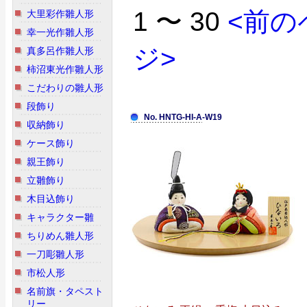
1 〜 30
<前の
大里彩作雛人形
幸一光作雛人形
ジ>
真多呂作雛人形
柿沼東光作雛人形
こだわりの雛人形
段飾り
No. HNTG-HI-A-W19
収納飾り
ケース飾り
親王飾り
立雛飾り
木目込飾り
キャラクター雛
ちりめん雛人形
一刀彫雛人形
市松人形
名前旗・タペスト
リー