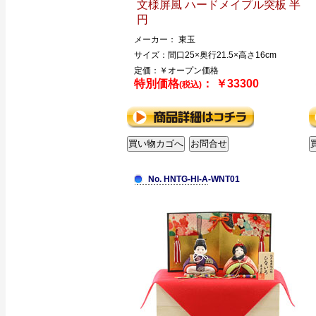
文様屏風 ハードメイプル突板 半
円
メーカー： 東玉
サイズ：間口25×奥行21.5×高さ16cm
定価：￥オープン価格
特別価格
： ￥33300
(税込)
No. HNTG-HI-A-WNT01