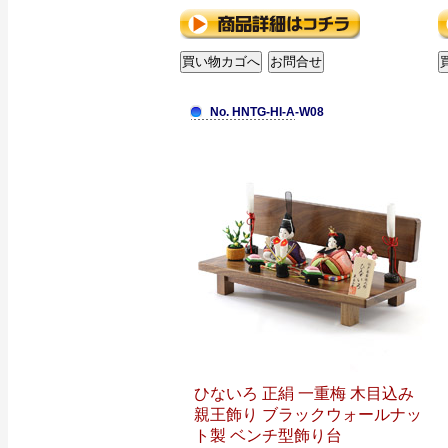
No. HNTG-HI-A-W08
ひないろ 正絹 一重梅 木目込み
親王飾り ブラックウォールナッ
ト製 ベンチ型飾り台