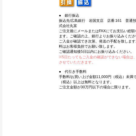
● 銀行振込
振込先/広島銀行 岩国支店 店番:161 普通預金
式会社丸富
ご注文後にメールまたはFAXにてお支払い総額
ます。ご確認の上、銀行よりお振り込みくださ
ご入金が確認でき次第、発送の手配を致します
料はお客様負担でお願い致します。
ご確認通知後5日以内にお振り込みください。
※5日たってもご入金の確認ができない場合は
させていただきます。
● 代引き手数料
手数料/お買い上げ金額11,000円（税込）未満で3
（税込）以上は無料となります。
ご注文金額が30万円以下の場合に限ります。