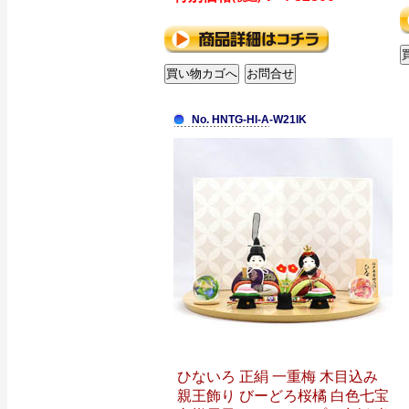
No. HNTG-HI-A-W21IK
ひないろ 正絹 一重梅 木目込み
親王飾り びーどろ桜橘 白色七宝