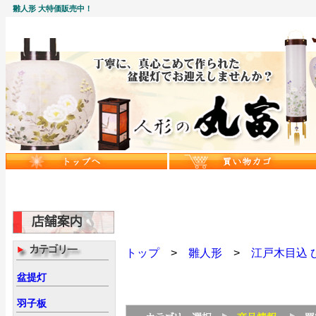
雛人形 大特価販売中！
トップ
>
雛人形
>
江戸木目込 
盆提灯
羽子板