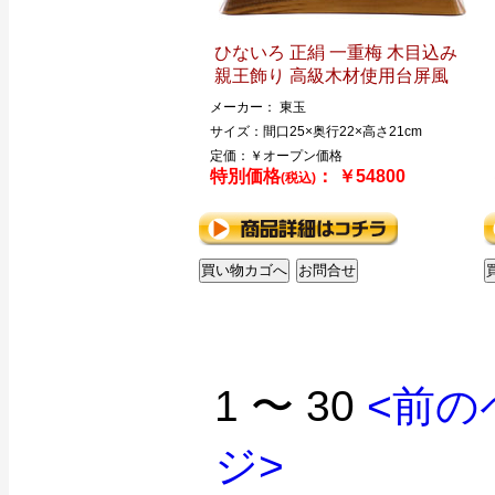
ひないろ 正絹 一重梅 木目込み
親王飾り 高級木材使用台屏風
メーカー： 東玉
サイズ：間口25×奥行22×高さ21cm
定価：￥オープン価格
特別価格
： ￥54800
(税込)
1 〜 30
<前の
ジ>