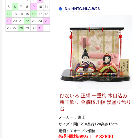
5
6
7
8
9
10
11
No. HNTG-HI-A-W26
12
13
14
15
16
17
18
19
20
21
22
23
24
25
26
27
28
29
30
31
ひないろ 正絹 一重梅 木目込み
親王飾り 金襴桜几帳 黒塗り飾り
台
メーカー： 東玉
サイズ：間口21×奥行12×高さ15cm
定価：￥オープン価格
特別価格
： ￥32800
(税込)